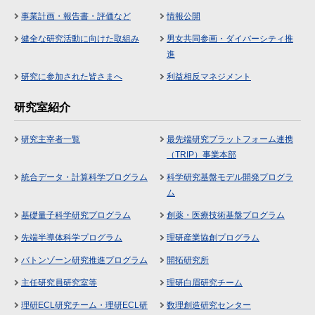
事業計画・報告書・評価など
情報公開
健全な研究活動に向けた取組み
男女共同参画・ダイバーシティ推
進
研究に参加された皆さまへ
利益相反マネジメント
研究室紹介
研究主宰者一覧
最先端研究プラットフォーム連携
（TRIP）事業本部
統合データ・計算科学プログラム
科学研究基盤モデル開発プログラ
ム
基礎量子科学研究プログラム
創薬・医療技術基盤プログラム
先端半導体科学プログラム
理研産業協創プログラム
バトンゾーン研究推進プログラム
開拓研究所
主任研究員研究室等
理研白眉研究チーム
理研ECL研究チーム・理研ECL研
数理創造研究センター