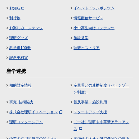
お知らせ
イベント／シンポジウム
刊行物
情報配信サービス
お楽しみコンテンツ
小中高生向けコンテンツ
理研グッズ
施設見学
科学道100冊
理研ヒストリア
記念史料室
産学連携
知的財産情報
産業界との連携制度（バトンゾー
ン制度）
研究･技術協力
普及事業・施設利用
株式会社理研イノベーション
スタートアップ支援
理研コンソーシアム
（一社）理研未来革新アライアン
ス
企業の採用担当者の皆さまへ
国内外の大学・研究機関との協力