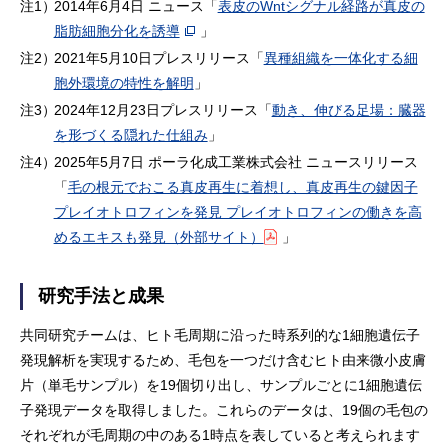
注1）
2014年6月4日 ニュース「
表皮のWntシグナル経路が真皮の
脂肪細胞分化を誘導
」
注2）
2021年5月10日プレスリリース「
異種組織を一体化する細
胞外環境の特性を解明
」
注3）
2024年12月23日プレスリリース「
動き、伸びる足場：臓器
を形づくる隠れた仕組み
」
注4）
2025年5月7日 ポーラ化成工業株式会社 ニュースリリース
「
毛の根元でおこる真皮再生に着想し、真皮再生の鍵因子
プレイオトロフィンを発見 プレイオトロフィンの働きを高
めるエキスも発見（外部サイト）
」
研究手法と成果
共同研究チームは、ヒト毛周期に沿った時系列的な1細胞遺伝子
発現解析を実現するため、毛包を一つだけ含むヒト由来微小皮膚
片（単毛サンプル）を19個切り出し、サンプルごとに1細胞遺伝
子発現データを取得しました。これらのデータは、19個の毛包の
それぞれが毛周期の中のある1時点を表していると考えられます