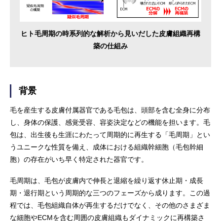
ヒト毛周期の時系列的な解析から見いだした皮膚組織再構
築の仕組み
背景
毛を産生する皮膚付属器官である毛包は、頭部を含む全身に分布
し、身体の保護、感覚受容、容姿決定などの機能を担います。毛
包は、出生後も生涯にわたって周期的に再生する「毛周期」とい
うユニークな性質を備え、成体における組織幹細胞（毛包幹細
胞）の存在がいち早く特定された器官です。
毛周期は、毛包が皮膚内で伸長と退縮を繰り返す休止期・成長
期・退行期という周期的な三つのフェーズから成ります。この過
程では、毛包組織自体が再生するだけでなく、その他のさまざま
な細胞やECMを含む周囲の皮膚組織もダイナミックに再構築さ