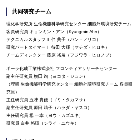
共同研究チーム
理化学研究所 生命機能科学研究センター 細胞外環境研究チーム
客員研究員 キョンミン・アン（Kyungmin Ahn）
テクニカルスタッフⅡ 伴 典子（バン・ノリコ）
研究パートタイマーⅠ 待田 大輝（マチダ・ヒロキ）
チームディレクター 藤原 裕展（フジワラ・ヒロノブ）
ポーラ化成工業株式会社 フロンティアリサーチセンター
副主任研究員 横田 絢（ヨコタ・ジュン）
（理研 生命機能科学研究センター 細胞外環境研究チーム 客員研
究員）
主任研究員 五味 貴優（ゴミ・タカマサ）
副主任研究員 原田 靖子（ハラダ・ヤスコ）
主任研究員 楊 一幸（ヨウ・カズユキ）
研究員 白井 悠暉（シライ・ユウキ）