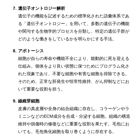
7.
遺伝子オントロジー解析
遺伝子の機能を記述するための標準化された語彙体系であ
る「遺伝子オントロジー」を用いて、多数の遺伝子の機能
や関与する生物学的プロセスを分類し、特定の遺伝子群が
どのような働きをしているかを明らかにする手法。
8.
アポトーシス
細胞が自らの寿命や機能不全により、能動的に死を迎える
仕組み。個体をより良い状態に保つためにプログラム化さ
れた現象であり、不要な細胞や有害な細胞を排除できる。
そのため、正常な胚発生や恒常性維持、がん抑制などにお
いて重要な役割を担う。
9.
線維芽細胞
皮膚の真皮層や全身の結合組織に存在し、コラーゲンやラ
ミニンなどのECM成分を合成・分泌する細胞。組織の構造
維持や損傷時の修復などに重要な役割を果たす。毛包にお
いても、毛包角化細胞を取り巻くように存在する。