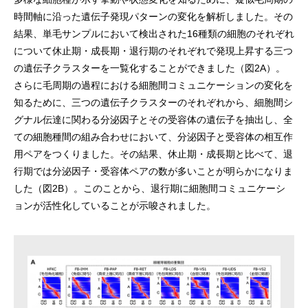
時間軸に沿った遺伝子発現パターンの変化を解析しました。その
結果、単毛サンプルにおいて検出された16種類の細胞のそれぞれ
について休止期・成長期・退行期のそれぞれで発現上昇する三つ
の遺伝子クラスターを一覧化することができました（図2A）。
さらに毛周期の過程における細胞間コミュニケーションの変化を
知るために、三つの遺伝子クラスターのそれぞれから、細胞間シ
グナル伝達に関わる分泌因子とその受容体の遺伝子を抽出し、全
ての細胞種間の組み合わせにおいて、分泌因子と受容体の相互作
用ペアをつくりました。その結果、休止期・成長期と比べて、退
行期では分泌因子・受容体ペアの数が多いことが明らかになりま
した（図2B）。このことから、退行期に細胞間コミュニケーシ
ョンが活性化していることが示唆されました。