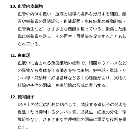
10.
血管内皮細胞
血管の内側を覆い、血液と組織の境界を形成する細胞。酸
素や栄養素の透過調節・血液凝固・免疫細胞の移動制御・
血管新生など、さまざまな機能を担っている。損傷した組
織に栄養素を送り、その再生・再構築を促進することも知
られている。
11.
白血球
血液中に含まれる免疫細胞の総称で、細菌やウイルスなど
の異物から身体を守る働きを持つ細胞。好中球・単球・リ
ンパ球・好酸球・好塩基球など多くの種類があり、異物の
排除や炎症の調節、免疫記憶の形成に寄与する。
12.
転写因子
DNA上の特定の配列に結合して、隣接する遺伝子の発現を
促進または抑制するタンパク質。胚発生、細胞の分化、環
境応答など、さまざまな生理機能の調節に重要な役割を果
たす。