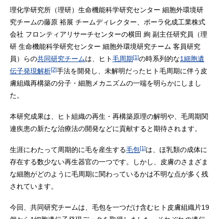
理化学研究所（理研）生命機能科学研究センター 細胞外環境研
究チームの藤原 裕展 チームディレクター、ポーラ化成工業株式
会社 フロンティアリサーチセンターの横田 絢 副主任研究員（理
研 生命機能科学研究センター 細胞外環境研究チーム 客員研究
[1]
員）らの
共同研究チーム
は、ヒト
毛周期
の時系列的な
1細胞遺
[2]
伝子発現解析
手法を開発し、未解明だったヒト毛周期に伴う皮
膚組織再構築の分子・細胞メカニズムの一端を明らかにしまし
た。
本研究成果は、ヒト組織の再生・再構築原理の解明や、毛周期関
連疾患の新たな治療法の開発などに貢献すると期待されます。
[1]
生涯にわたって周期的に毛を産生する
毛包
は、ほ乳類の成体に
存在する数少ない再生器官の一つです。しかし、皮膚のさまざま
な細胞がどのように毛周期に関わっているかは不明な点が多く残
されています。
今回、共同研究チームは、毛包を一つだけ含むヒト皮膚組織片19