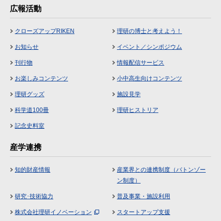
広報活動
クローズアップRIKEN
理研の博士と考えよう！
お知らせ
イベント／シンポジウム
刊行物
情報配信サービス
お楽しみコンテンツ
小中高生向けコンテンツ
理研グッズ
施設見学
科学道100冊
理研ヒストリア
記念史料室
産学連携
知的財産情報
産業界との連携制度（バトンゾー
ン制度）
研究･技術協力
普及事業・施設利用
株式会社理研イノベーション
スタートアップ支援