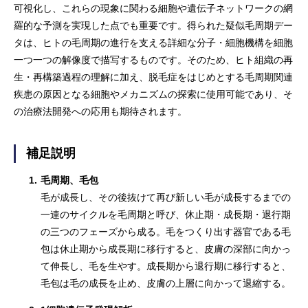
可視化し、これらの現象に関わる細胞や遺伝子ネットワークの網
羅的な予測を実現した点でも重要です。得られた疑似毛周期デー
タは、ヒトの毛周期の進行を支える詳細な分子・細胞機構を細胞
一つ一つの解像度で描写するものです。そのため、ヒト組織の再
生・再構築過程の理解に加え、脱毛症をはじめとする毛周期関連
疾患の原因となる細胞やメカニズムの探索に使用可能であり、そ
の治療法開発への応用も期待されます。
補足説明
1.
毛周期、毛包
毛が成長し、その後抜けて再び新しい毛が成長するまでの
一連のサイクルを毛周期と呼び、休止期・成長期・退行期
の三つのフェーズから成る。毛をつくり出す器官である毛
包は休止期から成長期に移行すると、皮膚の深部に向かっ
て伸長し、毛を生やす。成長期から退行期に移行すると、
毛包は毛の成長を止め、皮膚の上層に向かって退縮する。