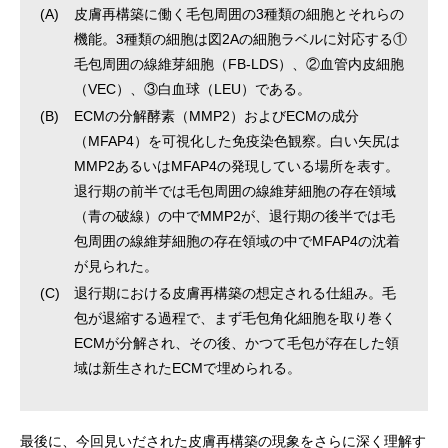
(A)
皮膚再構築に働く毛包周囲の3種類の細胞とそれらの
機能。3種類の細胞は図2Aの細胞ラベルに対応する①
毛包周囲の線維芽細胞（FB-LDS）、②血管内皮細胞
（VEC）、③白血球（LEU）である。
(B)
ECMの分解酵素（MMP2）およびECMの成分
（MFAP4）を可視化した免疫染色観察。白い矢尻は
MMP2あるいはMFAP4の発現している場所を表す。
退行期の前半では毛包周囲の線維芽細胞の存在領域
（青の破線）の中でMMP2が、退行期の後半では毛
包周囲の線維芽細胞の存在領域の中でMFAP4の沈着
が見られた。
(C)
退行期における皮膚再構築の想定される仕組み。毛
包が退縮する過程で、まず毛包角化細胞を取り巻く
ECMが分解され、その後、かつて毛包が存在した領
域は新生されたECMで埋められる。
最後に、今回見いだされた皮膚再構築の現象をさらに深く理解す