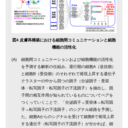
図4 皮膚再構築における細胞間コミュニケーションと細胞
機能の活性化
(A)
細胞間コミュニケーションおよび細胞機能の活性化
を予測する解析の仕組み。退行期の細胞A（送信側）
と細胞B（受信側）のそれぞれで発現上昇する遺伝子
クラスターの中から四つの因子（分泌因子・受容
体・転写因子・転写因子の下流因子）を抽出し、因
子間の相互作用が知られているものについてペアを
つくっていくことで、「分泌因子→受容体→転写因
子→転写因子の下流因子」のシグナル経路を予測し
た。細胞Aからのシグナルを受けて細胞Bで発現上昇
する遺伝子（転写因子の下流因子）が分かれば、細