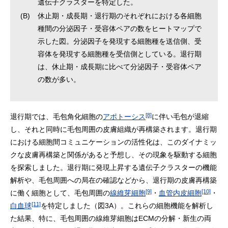
遺伝子クラスターを特定した。
(B)
休止期・成長期・退行期のそれぞれにおける各細胞
種間の分泌因子・受容体ペアの数をヒートマップで
示した図。分泌因子を発現する細胞種を送信側、受
容体を発現する細胞種を受信側としている。退行期
は、休止期・成長期に比べて分泌因子・受容体ペア
の数が多い。
[8]
退行期では、毛包角化細胞の
アポトーシス
に伴い毛包が退縮
し、それと同時に毛包周囲の皮膚組織が再構築されます。退行期
における細胞間コミュニケーションの活性化は、このダイナミッ
クな皮膚再構築と関係があると予想し、その現象を駆動する細胞
を探索しました。退行期に発現上昇する遺伝子クラスターの機能
解析や、毛包周囲への局在の確認などから、退行期の皮膚再構築
[9]
[10]
に働く細胞として、毛包周囲の
線維芽細胞
・
血管内皮細胞
・
[11]
白血球
を特定しました（図3A）。これらの細胞機能を解析し
た結果、特に、毛包周囲の線維芽細胞はECMの分解・新生の両