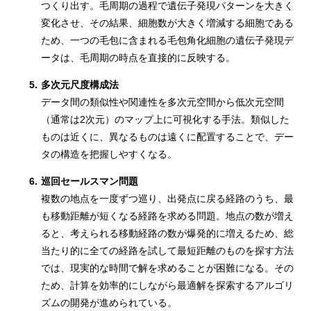
つくり出す。毛周期の過程で遺伝子発現パターンを大きく
変化させ、その結果、細胞数が大きく増減する細胞である
ため、一つの毛包に含まれる毛包角化細胞の遺伝子発現デ
ータは、毛周期の時点を直接的に反映する。
5.
多次元尺度構成法
データ間の類似性や関連性を多次元空間から低次元空間
（通常は2次元）のマップ上に可視化する手法。類似した
ものは近くに、異なるものは遠くに配置することで、デー
タの構造を把握しやすくなる。
6.
巡回セールスマン問題
複数の地点を一度ずつ巡り、出発点に戻る経路のうち、最
も移動距離が短くなる経路を求める問題。地点の数が増え
ると、考えられる移動経路の数が爆発的に増えるため、総
当たり的に全ての経路を試して最短距離のものを探す方法
では、現実的な時間で解を求めることが困難になる。その
ため、計算を効率的にしながら最適解を探索するアルゴリ
ズムの開発が進められている。