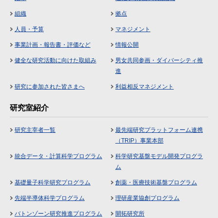
組織
拠点
人員・予算
マネジメント
事業計画・報告書・評価など
情報公開
健全な研究活動に向けた取組み
男女共同参画・ダイバーシティ推
進
研究に参加された皆さまへ
利益相反マネジメント
研究室紹介
研究主宰者一覧
最先端研究プラットフォーム連携
（TRIP）事業本部
統合データ・計算科学プログラム
科学研究基盤モデル開発プログラ
ム
基礎量子科学研究プログラム
創薬・医療技術基盤プログラム
先端半導体科学プログラム
理研産業協創プログラム
バトンゾーン研究推進プログラム
開拓研究所