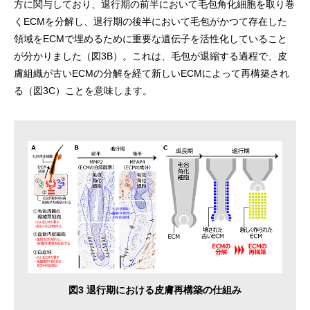
方に関与しており、退行期の前半において毛包角化細胞を取り巻
くECMを分解し、退行期の後半において毛包がかつて存在した
領域をECMで埋めるために重要な遺伝子を活性化していること
が分かりました（図3B）。これは、毛包が退縮する過程で、皮
膚組織が古いECMの分解を経て新しいECMによって再構築され
る（図3C）ことを意味します。
図3 退行期における皮膚再構築の仕組み