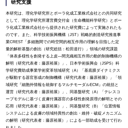
研究支援
本研究は、理化学研究所とポーラ化成工業株式会社との共同研究
として、理化学研究所運営費交付金（生命機能科学研究）とポー
ラ化成工業株式会社から提供された研究費によって実施されたも
のです。また、科学技術振興機構（JST）戦略的創造研究推進事
業CREST「多細胞間での時空間的相互作用の理解を目指した定
量的解析基盤の創出（研究総括：松田道行）」領域の研究課題
「体表多様性を創発する上皮―間充織相互作用の動的制御機構の
解明（研究代表者：藤原裕展）」、日本学術振興会（JSPS）科
学研究費助成事業学術変革領域研究（A）「基底膜ダイナミクス
が駆動する器官形成の制御機構（研究代表者：藤原裕展）」「領
域研究『細胞外情報を統御するマルチモーダルECM』の統括と
運営（研究代表者：藤原裕展）」、同基盤研究（A）「テレスコ
ープモデルに基づく皮膚付属器官の多様性創発原理の解明とその
応用（研究代表者：藤原裕展）」、同基盤研究（B）「位置情報
システムによる皮膚の領域特異性の創出・維持・破綻メカニズム
の解明（研究代表者：藤原裕展）」による一部助成を受けて行わ
れました。