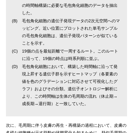
の時間軸構築に必要な毛包角化細胞のデータを抽出
した。
(B)
毛包角化細胞の遺伝子発現データの2次元空間へのマ
ッピング。近い位置にプロットされた単毛サンプル
の毛包角化細胞は、遺伝子発現パターンが似ている
ことを示す。
(C)
19個の点を最短距離で一周するルート。このルート
に沿って、19個の時点は時系列順に並ぶ。
(D)
毛包角化細胞において、構築した時間軸に沿って発
現上昇する遺伝子群を示すヒートマップ（各要素の
値を色のグラデーションに対応させて可視化したグ
ラフ）およびその分類。遺伝子オントロジー解析に
より、この時間軸は生体の毛周期の流れ（休止期→
成長期→退行期）と一致していた。
次に、毛周期に伴う皮膚の再生・再構築の過程において、皮膚の
多様な細胞種が示す挙動や状態変化を知るために、疑似毛周期の