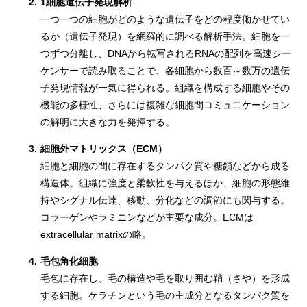
2.
1細胞遺伝子発現解析
一つ一つの細胞がどのような遺伝子をどの程度働かせてい
るか（遺伝子発現）を網羅的に調べる解析手法。細胞を一
つずつ分離し、DNAから転写されるRNAの配列を高速シー
ケンサーで読み取ることで、各細胞から数百～数万の遺伝
子発現情報が一気に得られる。組織を構成する細胞やその
機能の多様性、さらには複雑な細胞間コミュニケーション
の解明に大きな力を発揮する。
3.
細胞外マトリックス（ECM）
細胞と細胞の間に存在するタンパク質や糖鎖などから成る
構造体。組織に強度と柔軟性を与えるほか、細胞の形態維
持やシグナル伝達、移動、分化などの調節にも関与する。
コラーゲンやラミニンなどが主要な成分。ECMは
extracellular matrixの略。
4.
毛包角化細胞
毛包に存在し、毛の構造や毛を取り囲む鞘（さや）を形成
する細胞。ケラチンという毛の主成分となるタンパク質を