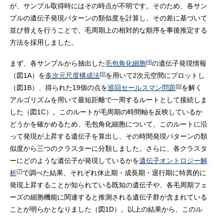
が、サンプル取得時にはその時点が不明です。そのため、各サン
プルの遺伝子発現パターンの類似度を計算し、その差に基づいて
並び替えを行うことで、毛周期上の相対的な順序を事後推定する
方法を採用しました。
[4]
まず、各サンプルから抽出した
毛包角化細胞
の遺伝子発現情報
[5]
（図1A）を
多次元尺度構成法
を用いて2次元空間にプロットし
[6]
（図1B）、得られた19個の点を
巡回セールスマン問題
を解く
アルゴリズムを用いて最短距離で一周するルートとして接続しま
した（図1C）。このルートが毛周期の時間軸を反映しているか
どうかを確かめるため、毛包角化細胞について、このルートに沿
って発現が上昇する遺伝子を算出し、その時間発現パターンの類
似度から三つのクラスターに分類しました。さらに、各クラスタ
ーにどのような遺伝子が発現しているかを
遺伝子オントロジー解
[7]
析
で調べた結果、それぞれ休止期・成長期・退行期に特異的に
発現上昇することが知られている既知の遺伝子や、各毛周期フェ
ーズの細胞機能に関連すると推測される遺伝子群が含まれている
ことが明らかとなりました（図1D）。以上の結果から、このル