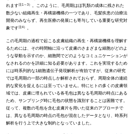
注1～3）
れます
。このように、毛周期はほ乳類の成体に残された
数少ない組織再生・再構築機構の一つであり、毛髪疾患の治療法
開発のみならず、再生医療の発展にも寄与している重要な研究対
注4）
象です
。
この毛周期の過程で起こる皮膚組織の再生・再構築機構を理解す
るためには、その時間軸に沿って皮膚のさまざまな細胞がどのよ
うな挙動を示すのか、細胞間でどのようなコミュニケーションが
なされるのかを詳細に知る必要があります。これを実現するため
には時系列的な1細胞遺伝子発現解析が有効ですが、従来の研究
では毛周期の一部の時点しか解析されておらず、周期全体の連続
的な変化を捉えるには至っていません。特にヒトの多くの皮膚領
域では、皮膚に埋もれている各毛包は異なる毛周期の時点にある
ため、サンプリング時に毛包の状態を識別することは困難です。
従って、複数の毛包を含む皮膚片を用いた従来のアプローチで
は、異なる毛周期の時点の毛包が混在したデータとなり、時系列
解析を行う上で大きな制約となっていました。