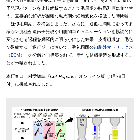
個から1細胞遺伝子発現データを取得しました。それぞれの遺伝
子発現パターンを比較解析することで毛周期の時系列順に並び替
え、直接的な解析が困難な毛周期の細胞変化を模倣した時間軸
「疑似毛周期」を構築しました。さらに、疑似毛周期に沿って多
様な細胞種が遺伝子発現や細胞間コミュニケーションを協調的に
変化させる過程を網羅的に明らかにした結果、皮膚組織は、毛包
が退縮する「退行期」において、毛包周囲の
細胞外マトリックス
[3]
（ECM）
の分解と再構築を経て、新たな組織構造を形成するこ
とが示唆されました。
本研究は、科学雑誌『
Cell Reports
』オンライン版（8月28日
付）に掲載されました。