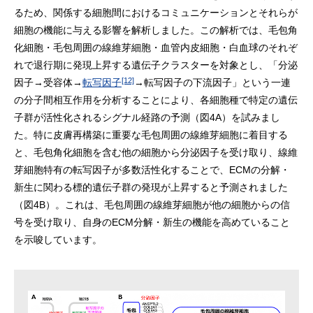
るため、関係する細胞間におけるコミュニケーションとそれらが
細胞の機能に与える影響を解析しました。この解析では、毛包角
化細胞・毛包周囲の線維芽細胞・血管内皮細胞・白血球のそれぞ
れで退行期に発現上昇する遺伝子クラスターを対象とし、「分泌
[12]
因子→受容体→
転写因子
→転写因子の下流因子」という一連
の分子間相互作用を分析することにより、各細胞種で特定の遺伝
子群が活性化されるシグナル経路の予測（図4A）を試みまし
た。特に皮膚再構築に重要な毛包周囲の線維芽細胞に着目する
と、毛包角化細胞を含む他の細胞から分泌因子を受け取り、線維
芽細胞特有の転写因子が多数活性化することで、ECMの分解・
新生に関わる標的遺伝子群の発現が上昇すると予測されました
（図4B）。これは、毛包周囲の線維芽細胞が他の細胞からの信
号を受け取り、自身のECM分解・新生の機能を高めていること
を示唆しています。