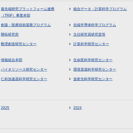
最先端研究プラットフォーム連携
統合データ・計算科学プログラム
（TRIP）事業本部
創薬・医療技術基盤プログラム
先端半導体科学プログラム
開拓研究所
主任研究員研究室等
数理創造研究センター
計算科学研究センター
情報統合本部
生命医科学研究センター
バイオリソース研究センター
環境資源科学研究センター
仁科加速器科学研究センター
放射光科学研究センター
2025
2024