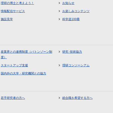
理研の博士と考えよう！
お知らせ
情報配信サービス
お楽しみコンテンツ
施設見学
科学道100冊
産業界との連携制度（バトンゾーン制
研究･技術協力
度）
スタートアップ支援
理研コンソーシアム
国内外の大学・研究機関との協力
若手研究者の方へ
総合職を希望する方へ