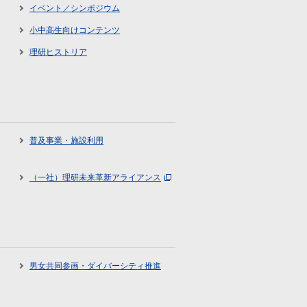
イベント／シンポジウム
小中高生向けコンテンツ
理研ヒストリア
普及事業・施設利用
（一社）理研未来革新アライアンス
男女共同参画・ダイバーシティ推進