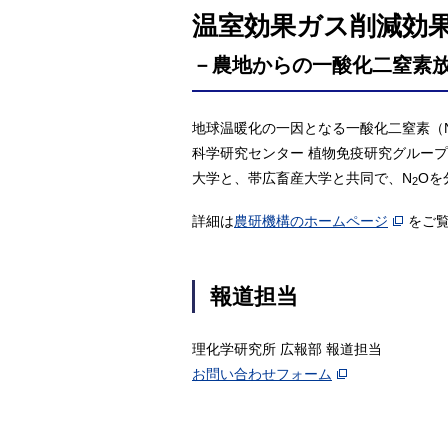
温室効果ガス削減効
－農地からの一酸化二窒素
地球温暖化の一因となる一酸化二窒素（
科学研究センター 植物免疫研究グループ
大学と、帯広畜産大学と共同で、N
Oを
2
詳細は
農研機構のホームページ
をご
報道担当
理化学研究所 広報部 報道担当
お問い合わせフォーム