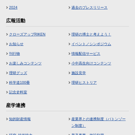
2024
過去のプレスリリース
広報活動
クローズアップRIKEN
理研の博士と考えよう！
お知らせ
イベント／シンポジウム
刊行物
情報配信サービス
お楽しみコンテンツ
小中高生向けコンテンツ
理研グッズ
施設見学
科学道100冊
理研ヒストリア
記念史料室
産学連携
知的財産情報
産業界との連携制度（バトンゾー
ン制度）