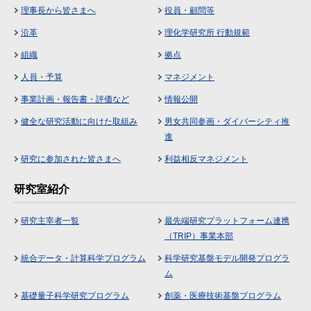
理事長から皆さまへ
役員・顧問等
沿革
理化学研究所 行動規範
組織
拠点
人員・予算
マネジメント
事業計画・報告書・評価など
情報公開
健全な研究活動に向けた取組み
男女共同参画・ダイバーシティ推
進
研究に参加された皆さまへ
利益相反マネジメント
研究室紹介
研究主宰者一覧
最先端研究プラットフォーム連携
（TRIP）事業本部
統合データ・計算科学プログラム
科学研究基盤モデル開発プログラ
ム
基礎量子科学研究プログラム
創薬・医療技術基盤プログラム