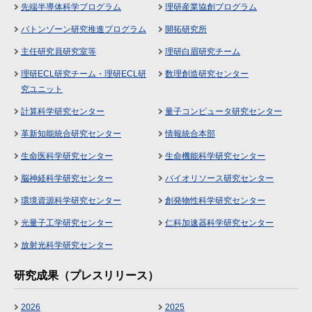
先端半導体科学プログラム
理研産業協創プログラム
バトンゾーン研究推進プログラム
開拓研究所
主任研究員研究室等
理研白眉研究チーム
理研ECL研究チーム・理研ECL研
数理創造研究センター
究ユニット
計算科学研究センター
量子コンピュータ研究センター
革新知能統合研究センター
情報統合本部
生命医科学研究センター
生命機能科学研究センター
脳神経科学研究センター
バイオリソース研究センター
環境資源科学研究センター
創発物性科学研究センター
光量子工学研究センター
仁科加速器科学研究センター
放射光科学研究センター
研究成果（プレスリリース）
2026
2025