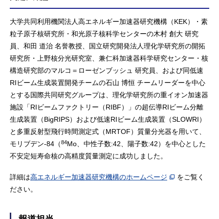
大学共同利用機関法人高エネルギー加速器研究機構（KEK）・素
粒子原子核研究所・和光原子核科学センターの木村 創大 研究
員、和田 道治 名誉教授、国立研究開発法人理化学研究所の開拓
研究所・上野核分光研究室、兼仁科加速器科学研究センター・核
構造研究部のマルコ＝ローゼンブッシュ 研究員、および同低速
RIビーム生成装置開発チームの石山 博恒 チームリーダーを中心
とする国際共同研究グループは、理化学研究所の重イオン加速器
施設「RIビームファクトリー（RIBF）」の超伝導RIビーム分離
生成装置（BigRIPS）および低速RIビーム生成装置（SLOWRI）
と多重反射型飛行時間測定式（MRTOF）質量分光器を用いて、
84
モリブデン-84（
Mo、中性子数:42、陽子数:42）を中心とした
不安定短寿命核の高精度質量測定に成功しました。
詳細は
高エネルギー加速器研究機構のホームページ
をご覧く
ださい。