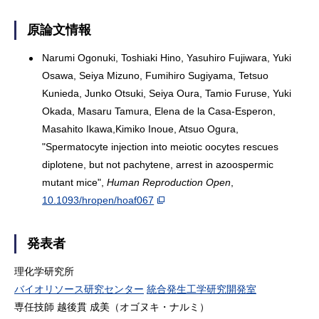
原論文情報
Narumi Ogonuki, Toshiaki Hino, Yasuhiro Fujiwara, Yuki
Osawa, Seiya Mizuno, Fumihiro Sugiyama, Tetsuo
Kunieda, Junko Otsuki, Seiya Oura, Tamio Furuse, Yuki
Okada, Masaru Tamura, Elena de la Casa-Esperon,
Masahito Ikawa,Kimiko Inoue, Atsuo Ogura,
"Spermatocyte injection into meiotic oocytes rescues
diplotene, but not pachytene, arrest in azoospermic
mutant mice",
Human Reproduction Open
,
10.1093/hropen/hoaf067
発表者
理化学研究所
バイオリソース研究センター
統合発生工学研究開発室
専任技師 越後貫 成美（オゴヌキ・ナルミ）