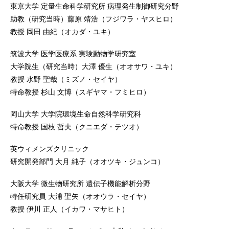
東京大学 定量生命科学研究所 病理発生制御研究分野
助教（研究当時）藤原 靖浩（フジワラ・ヤスヒロ）
教授 岡田 由紀（オカダ・ユキ）
筑波大学 医学医療系 実験動物学研究室
大学院生（研究当時）大澤 優生（オオサワ・ユキ）
教授 水野 聖哉（ミズノ・セイヤ）
特命教授 杉山 文博（スギヤマ・フミヒロ）
岡山大学 大学院環境生命自然科学研究科
特命教授 国枝 哲夫（クニエダ・テツオ）
英ウィメンズクリニック
研究開発部門 大月 純子（オオツキ・ジュンコ）
大阪大学 微生物研究所 遺伝子機能解析分野
特任研究員 大浦 聖矢（オオウラ・セイヤ）
教授 伊川 正人（イカワ・マサヒト）