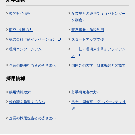
知的財産情報
産業界との連携制度（バトンゾー
ン制度）
研究･技術協力
普及事業・施設利用
株式会社理研イノベーション
スタートアップ支援
理研コンソーシアム
（一社）理研未来革新アライアン
ス
企業の採用担当者の皆さまへ
国内外の大学・研究機関との協力
採用情報
採用情報検索
若手研究者の方へ
総合職を希望する方へ
男女共同参画・ダイバーシティ推
進
企業の採用担当者の皆さまへ