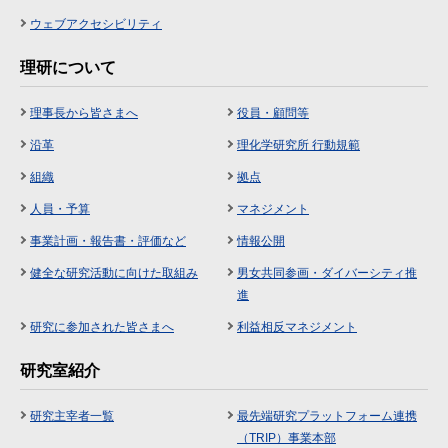
ウェブアクセシビリティ
理研について
理事長から皆さまへ
役員・顧問等
沿革
理化学研究所 行動規範
組織
拠点
人員・予算
マネジメント
事業計画・報告書・評価など
情報公開
健全な研究活動に向けた取組み
男女共同参画・ダイバーシティ推
進
研究に参加された皆さまへ
利益相反マネジメント
研究室紹介
研究主宰者一覧
最先端研究プラットフォーム連携
（TRIP）事業本部