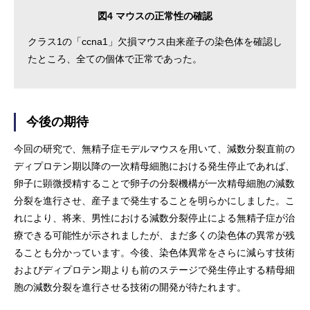
図4 マウスの正常性の確認
クラス1の「ccna1」欠損マウス由来産子の染色体を確認し
たところ、全ての個体で正常であった。
今後の期待
今回の研究で、無精子症モデルマウスを用いて、減数分裂直前の
ディプロテン期以降の一次精母細胞における発生停止であれば、
卵子に顕微授精することで卵子の分裂機構が一次精母細胞の減数
分裂を進行させ、産子まで発生することを明らかにしました。こ
れにより、将来、男性における減数分裂停止による無精子症が治
療できる可能性が示されましたが、まだ多くの染色体の異常が残
ることも分かっています。今後、染色体異常をさらに減らす技術
およびディプロテン期よりも前のステージで発生停止する精母細
胞の減数分裂を進行させる技術の開発が待たれます。