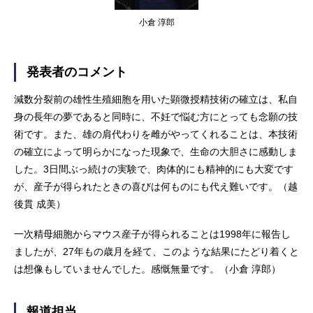
小倉 淳郎
発表者のコメント
減数分裂前の雄性生殖細胞を用いた顕微授精技術の確立は、私自
身の長年の夢であると同時に、不妊で悩む方にとっても念願の技
術です。また、雄の肩代わりを雌がやってくれることは、本技術
の確立によって明らかになった現象で、生命の大胆さに感動しま
した。3日間ぶっ続けの実験で、肉体的にも精神的にも大変です
が、産子が得られたときの喜びは何ものにも代え難いです。（越
後貫 成美）
一次精母細胞からマウス産子が得られることは1998年に報告し
ましたが、27年もの歳月を経て、このような結果にたどり着くと
は想像もしていませんでした。感慨無量です。（小倉 淳郎）
報道担当