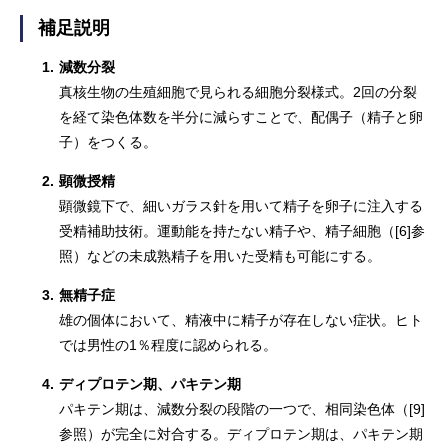
補足説明
1.
減数分裂
真核生物の生殖細胞で見られる細胞分裂様式。2回の分裂
を経て染色体数を半分に減らすことで、配偶子（精子と卵
子）をつくる。
2.
顕微授精
顕微鏡下で、細いガラス針を用いて精子を卵子に注入する
受精補助技術。運動能を持たない精子や、精子細胞（[6]参
照）などの未成熟精子を用いた受精も可能にする。
3.
無精子症
雄の個体において、精液中に精子が存在しない症状。ヒト
では男性の1％程度に認められる。
4.
ディプロテン期、パキテン期
パキテン期は、減数分裂の段階の一つで、相同染色体（[9]
参照）が完全に対合する。ディプロテン期は、パキテン期