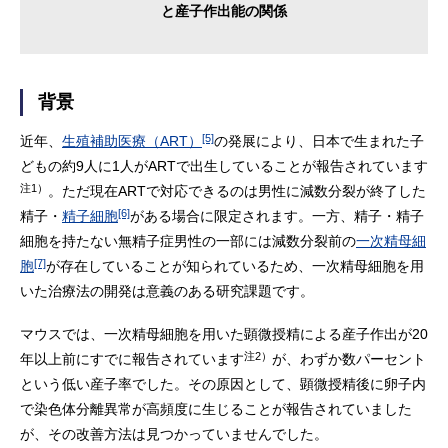
と産子作出能の関係
背景
[5]
近年、
生殖補助医療（ART）
の発展により、日本で生まれた子
どもの約9人に1人がARTで出生していることが報告されています
注1）
。ただ現在ARTで対応できるのは男性に減数分裂が終了した
[6]
精子・
精子細胞
がある場合に限定されます。一方、精子・精子
細胞を持たない無精子症男性の一部には減数分裂前の
一次精母細
[7]
胞
が存在していることが知られているため、一次精母細胞を用
いた治療法の開発は意義のある研究課題です。
マウスでは、一次精母細胞を用いた顕微授精による産子作出が20
注2）
年以上前にすでに報告されています
が、わずか数パーセント
という低い産子率でした。その原因として、顕微授精後に卵子内
で染色体分離異常が高頻度に生じることが報告されていました
が、その改善方法は見つかっていませんでした。