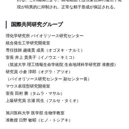
現が特異的に抑制され、正常な精子形成が保証される。
国際共同研究グループ
理化学研究所 バイオリソース研究センター
統合発生工学研究開発室
専任技師 越後貫 成美（オゴヌキ・ナルミ）
室長 井上 貴美子（イノウエ・キミコ）
（筑波大学 理工情報生命学術院 生命地球科学研究群 准教授）
研究員 小倉 淳郎（オグラ・アツオ）
（バイオリソース研究センター 副センター長）
マウス表現型研究開発室
室長 田村 勝（タムラ・マサル）
上級研究員 古瀬 民生（フルセ・タミオ）
旭川医科大学 医学部 生物学教室
准教授 日野 敏昭（ヒノ・トシアキ）