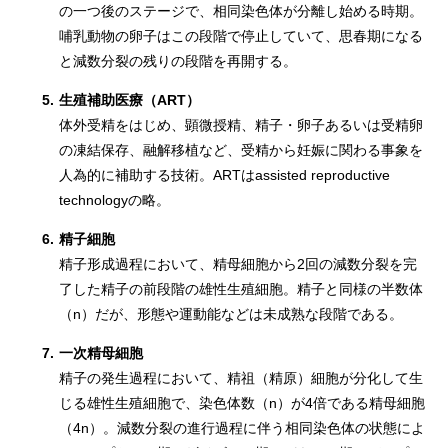
の一つ後のステージで、相同染色体が分離し始める時期。
哺乳動物の卵子はこの段階で停止していて、思春期になる
と減数分裂の残りの段階を再開する。
5.
生殖補助医療（ART）
体外受精をはじめ、顕微授精、精子・卵子あるいは受精卵
の凍結保存、融解移植など、受精から妊娠に関わる事象を
人為的に補助する技術。ARTはassisted reproductive
technologyの略。
6.
精子細胞
精子形成過程において、精母細胞から2回の減数分裂を完
了した精子の前段階の雄性生殖細胞。精子と同様の半数体
（n）だが、形態や運動能などは未成熟な段階である。
7.
一次精母細胞
精子の発生過程において、精祖（精原）細胞が分化して生
じる雄性生殖細胞で、染色体数（n）が4倍である精母細胞
（4n）。減数分裂の進行過程に伴う相同染色体の状態によ