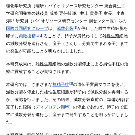
理化学研究所（理研）バイオリソース研究センター 統合発生工
学研究開発室の越後貫 成美 専任技師、井上 貴美子 室長、小倉
淳郎 研究員（バイオリソース研究センター 副センター長）らの
[1]
国際共同研究グループ
は、
減数分裂
が停止した雄性生殖細胞を
[2]
卵子に
顕微授精
することで、卵子が肩代わりして雄性生殖細胞
の減数分裂を進行させ、産子（さんし：分娩で生まれる子）まで
の発生が可能なことを明らかにしました。
本研究成果は、雄性生殖細胞の減数分裂停止による男性不妊の治
療に貢献することが期待されます。
[3]
本研究では、さまざまな
無精子症
の遺伝子変異マウスを使い、
減数分裂を停止した雄性生殖細胞が卵子内で減数分裂を再開する
か、確認を行いました。その結果、減数分裂直前の、準備がほぼ
[4]
完了した段階（
ディプロテン期
）の停止であれば、卵子内で正
常に減数分裂が進行し、産子まで発生することを明らかにしまし
た。