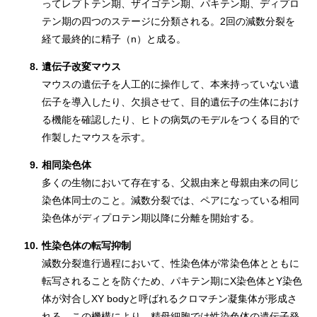
ってレプトテン期、ザイゴテン期、パキテン期、ディプロ
テン期の四つのステージに分類される。2回の減数分裂を
経て最終的に精子（n）と成る。
8.
遺伝子改変マウス
マウスの遺伝子を人工的に操作して、本来持っていない遺
伝子を導入したり、欠損させて、目的遺伝子の生体におけ
る機能を確認したり、ヒトの病気のモデルをつくる目的で
作製したマウスを示す。
9.
相同染色体
多くの生物において存在する、父親由来と母親由来の同じ
染色体同士のこと。減数分裂では、ペアになっている相同
染色体がディプロテン期以降に分離を開始する。
10.
性染色体の転写抑制
減数分裂進行過程において、性染色体が常染色体とともに
転写されることを防ぐため、パキテン期にX染色体とY染色
体が対合しXY bodyと呼ばれるクロマチン凝集体が形成さ
れる。この機構により、精母細胞では性染色体の遺伝子発