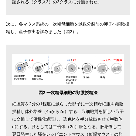
認される（クラス3）の3クラスに分類された。
次に、各マウス系統の一次精母細胞を減数分裂前の卵子へ顕微授
精し、産子作出を試みました（図2）。
図2 一次精母細胞の顕微授精法
細胞質を2分の1程度に減らした卵子に一次精母細胞を顕微
授精し体外培養（4nから2n）する。卵細胞質を新しい卵子
に交換して活性化処理し、染色体を半分放出させて半数体
nにする。胚としては二倍体（2n）胚となる。胚培養して
翌日発生した胚をレシピエントマウス（仮親マウス）の卵