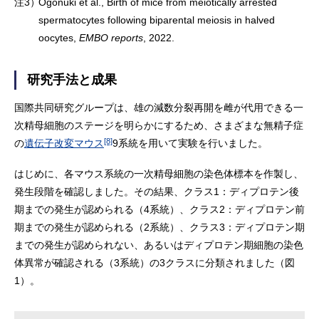
注3）
Ogonuki et al., Birth of mice from meiotically arrested
spermatocytes following biparental meiosis in halved
oocytes,
EMBO reports
, 2022.
研究手法と成果
国際共同研究グループは、雄の減数分裂再開を雌が代用できる一
次精母細胞のステージを明らかにするため、さまざまな無精子症
[8]
の
遺伝子改変マウス
9系統を用いて実験を行いました。
はじめに、各マウス系統の一次精母細胞の染色体標本を作製し、
発生段階を確認しました。その結果、クラス1：ディプロテン後
期までの発生が認められる（4系統）、クラス2：ディプロテン前
期までの発生が認められる（2系統）、クラス3：ディプロテン期
までの発生が認められない、あるいはディプロテン期細胞の染色
体異常が確認される（3系統）の3クラスに分類されました（図
1）。