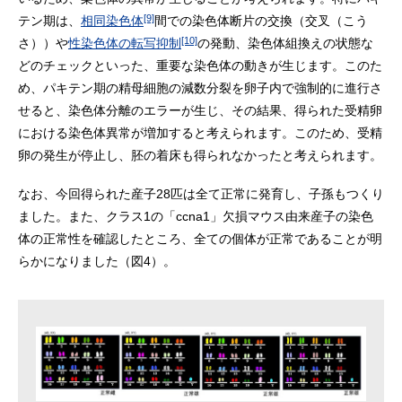
[9]
テン期は、
相同染色体
間での染色体断片の交換（交叉（こう
[10]
さ））や
性染色体の転写抑制
の発動、染色体組換えの状態な
どのチェックといった、重要な染色体の動きが生じます。このた
め、パキテン期の精母細胞の減数分裂を卵子内で強制的に進行さ
せると、染色体分離のエラーが生じ、その結果、得られた受精卵
における染色体異常が増加すると考えられます。このため、受精
卵の発生が停止し、胚の着床も得られなかったと考えられます。
なお、今回得られた産子28匹は全て正常に発育し、子孫もつくり
ました。また、クラス1の「ccna1」欠損マウス由来産子の染色
体の正常性を確認したところ、全ての個体が正常であることが明
らかになりました（図4）。