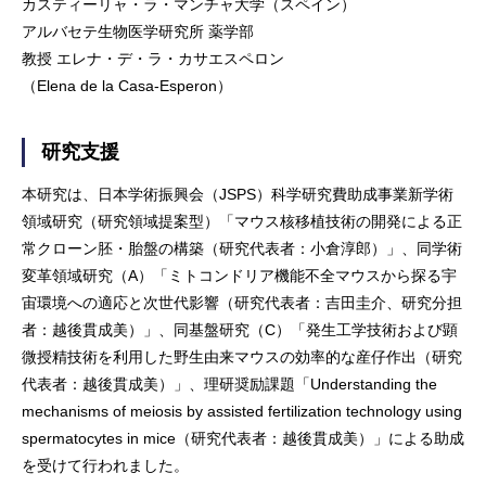
カスティーリャ・ラ・マンチャ大学（スペイン）
アルバセテ生物医学研究所 薬学部
教授 エレナ・デ・ラ・カサエスペロン
（Elena de la Casa-Esperon）
研究支援
本研究は、日本学術振興会（JSPS）科学研究費助成事業新学術
領域研究（研究領域提案型）「マウス核移植技術の開発による正
常クローン胚・胎盤の構築（研究代表者：小倉淳郎）」、同学術
変革領域研究（A）「ミトコンドリア機能不全マウスから探る宇
宙環境への適応と次世代影響（研究代表者：吉田圭介、研究分担
者：越後貫成美）」、同基盤研究（C）「発生工学技術および顕
微授精技術を利用した野生由来マウスの効率的な産仔作出（研究
代表者：越後貫成美）」、理研奨励課題「Understanding the
mechanisms of meiosis by assisted fertilization technology using
spermatocytes in mice（研究代表者：越後貫成美）」による助成
を受けて行われました。