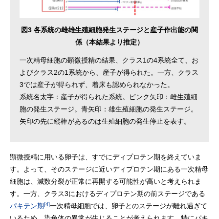
図3 各系統の雌雄生殖細胞発生ステージと産子作出能の関
係（本結果より推定）
一次精母細胞の顕微授精の結果、クラス1の4系統全て、お
よびクラス2の1系統から、産子が得られた。一方、クラス
3では産子が得られず、着床も認められなかった。
系統名太字：産子が得られた系統。ピンク矢印：雌生殖細
胞の発生ステージ。青矢印：雄生殖細胞の発生ステージ。
矢印の先に縦棒があるのは生殖細胞の発生停止を表す。
顕微授精に用いる卵子は、すでにディプロテン期を終えていま
す。よって、そのステージに近いディプロテン期にある一次精母
細胞は、減数分裂が正常に再開する可能性が高いと考えられま
す。一方、クラス3におけるディプロテン期の前ステージである
[4]
パキテン期
一次精母細胞では、卵子とのステージが離れ過ぎて
いるため、染色体の異常が生じることが考えられます。特にパキ