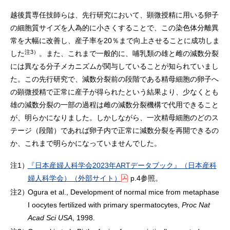
越後貫専任技師らは、先行研究において、顕微授精に用いる卵子
の細胞質サイズを人為的に小さくすることで、この染色体分離異
常を大幅に改善し、産子率を20％まで向上させることに成功しま
注3）
した
。また、これまで一般的に、哺乳類の雄と雌の減数分裂
には異なる分子メカニズムが関与していることが知られていまし
た。この先行研究で、減数分裂前の段階である精母細胞の卵子へ
の顕微授精で正常に産子が得られたという結果より、少なくとも
雄の減数分裂の一部の過程は雌の減数分裂機構で代用できること
が、明らかになりました。しかしながら、一次精母細胞のどのス
テージ（段階）であれば卵子内で正常に減数分裂を再開できるの
か、これまで明らかになっていませんでした。
注1）
『日本産婦人科学会2023年ARTデータブック』（日本産科
婦人科学会）（外部サイト）
p.4参照。
注2）
Ogura et al., Development of normal mice from metaphase
I oocytes fertilized with primary spermatocytes,
Proc Nat
Acad Sci USA
, 1998.