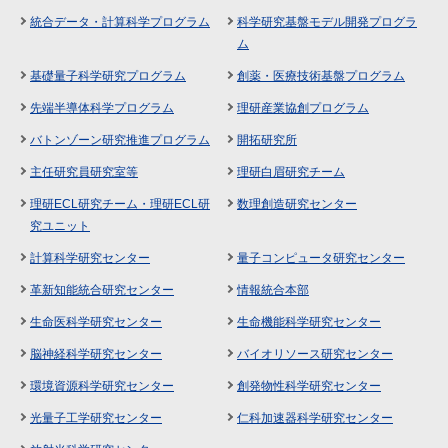
統合データ・計算科学プログラム
科学研究基盤モデル開発プログラ
ム
基礎量子科学研究プログラム
創薬・医療技術基盤プログラム
先端半導体科学プログラム
理研産業協創プログラム
バトンゾーン研究推進プログラム
開拓研究所
主任研究員研究室等
理研白眉研究チーム
理研ECL研究チーム・理研ECL研
数理創造研究センター
究ユニット
計算科学研究センター
量子コンピュータ研究センター
革新知能統合研究センター
情報統合本部
生命医科学研究センター
生命機能科学研究センター
脳神経科学研究センター
バイオリソース研究センター
環境資源科学研究センター
創発物性科学研究センター
光量子工学研究センター
仁科加速器科学研究センター