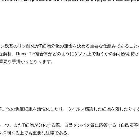
ロシン残基のリン酸化がT細胞分化の運命を決める重要な仕組みであるこ
解析、Runx–Tle複合体がどのようにゲノム上で働くかの解明が期
重要な手掛かりとなります。
群。他の免疫細胞を活性化したり、ウイルス感染した細胞を殺したりす
の一つ。またT細胞が分化する際、自己タンパク質に応答する（自己応答
を抑制する上でも重要な組織である。