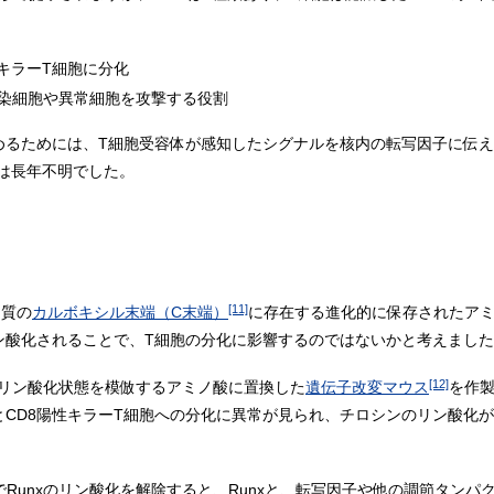
性キラーT細胞に分化
感染細胞や異常細胞を攻撃する役割
めるためには、T細胞受容体が感知したシグナルを核内の転写因子に伝
は長年不明でした。
[11]
ク質の
カルボキシル末端（C末端）
に存在する進化的に保存されたアミ
ン酸化されることで、T細胞の分化に影響するのではないかと考えまし
[12]
、リン酸化状態を模倣するアミノ酸に置換した
遺伝子改変マウス
を作
とCD8陽性キラーT細胞への分化に異常が見られ、チロシンのリン酸化
でRunxのリン酸化を解除すると、Runxと、転写因子や他の調節タン