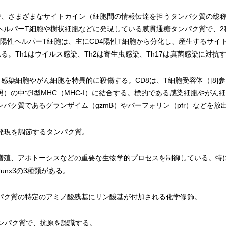
で、さまざまなサイトカイン（細胞間の情報伝達を担うタンパク質の総称
ヘルパーT細胞や樹状細胞などに発現している膜貫通糖タンパク質で、2種類
D4陽性ヘルパーT細胞は、主にCD4陽性T細胞から分化し、産生するサイトカイン
類される。Th1はウイルス感染、Th2は寄生虫感染、Th17は真菌感染に対
感染細胞やがん細胞を特異的に殺傷する。CD8は、T細胞受容体（[8]
参照）の中でI型MHC（MHC-I）に結合する。標的である感染細胞やが
パク質であるグランザイム（gzmB）やパーフォリン（pfr）などを放
の発現を調節するタンパク質。
増殖、アポトーシスなどの重要な生物学的プロセスを制御している。特に
Runx3の3種類がある。
パク質の特定のアミノ酸残基にリン酸基が付加される化学修飾。
タンパク質で、抗原を認識する。