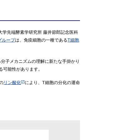
大学先端酵素学研究所 藤井節郎記念医科
グループ
は、免疫細胞の一種である
T細胞
る分子メカニズムの理解に新たな手掛かり
る可能性があります。
[7]
の
リン酸化
により、T細胞の分化の運命
。