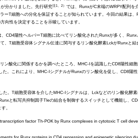
注1、2）
とが分かりました。先行研究
では、RunxがC末端のWRPY配列を
性キラーT細胞への分化を保証することが知られています。今回の結果は、
化の方向性を決定することを示唆しています。
、CD4陽性ヘルパーT細胞に比べてリン酸化されたRunxが多く、Run
して、T細胞受容体シグナル伝達に関与するリン酸化酵素LckがRunxと
xのリン酸化に関係するかを調べたところ、MHC-Iを認識したCD8陽性細胞
ました。これにより、MHC-IシグナルがRunxのリン酸化を促し、CD8
た。T細胞受容体を介したMHC-Iシグナルは、Lckなどのリン酸化酵素
unxと転写共抑制因子Tleの結合を制御するスイッチとして機能し、CD
ます。
e transcription factor Th-POK by Runx complexes in cytotoxic T cell de
quirements for Runx proteins in CD4 repression and epigenetic silencing