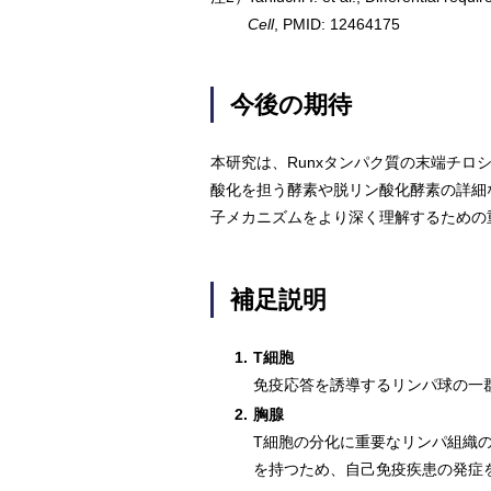
Cell
, PMID: 12464175
今後の期待
本研究は、Runxタンパク質の末端チ
酸化を担う酵素や脱リン酸化酵素の詳細な
子メカニズムをより深く理解するための
補足説明
1.
T細胞
免疫応答を誘導するリンパ球の一
2.
胸腺
T細胞の分化に重要なリンパ組織
を持つため、自己免疫疾患の発症