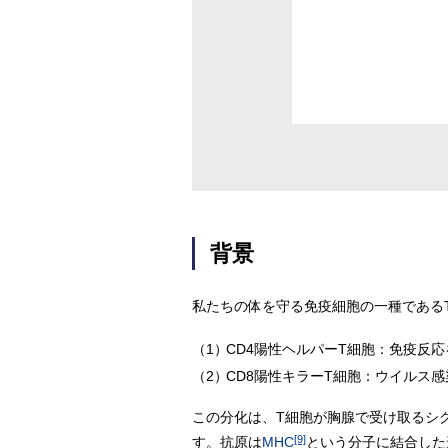
背景
私たちの体を守る免疫細胞の一種である
（1）
CD4陽性ヘルパーT細胞：免疫反
（2）
CD8陽性キラーT細胞：ウイルス
この分化は、T細胞が胸腺で受け取るシ
[9]
す。抗原は
MHC
という分子に結合した