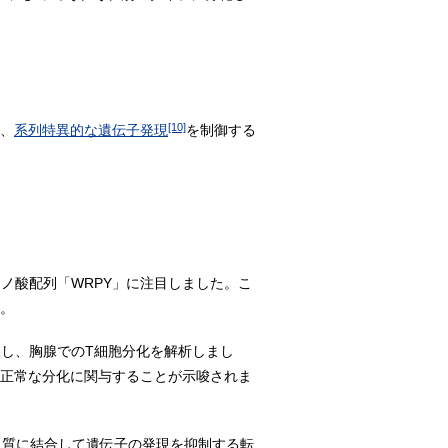
[10]
え、
系列特異的な遺伝子発現
を制御する
ノ酸配列「WRPY」に注目しました。こ
た。
製し、胸腺でのT細胞分化を解析しまし
が正常な分化に関与することが示唆されま
パク質に結合して遺伝子の発現を抑制する転