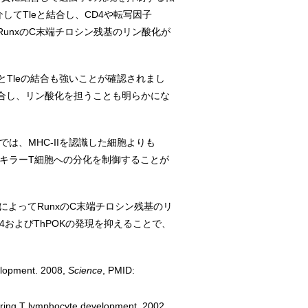
介してTleと結合し、CD4や転写因子
RunxのC末端チロシン残基のリン酸化が
xとTleの結合も強いことが確認されまし
結合し、リン酸化を担うことも明らかにな
では、MHC-IIを認識した細胞よりも
陽性キラーT細胞への分化を制御することが
によってRunxのC末端チロシン残基のリ
4およびThPOKの発現を抑えることで、
velopment. 2008,
Science
, PMID:
 during T lymphocyte development. 2002,