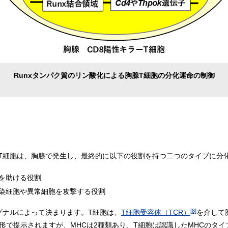
Runxタンパク質のリン酸化による胸腺T細胞の分化運命の制御
T細胞は、胸腺で発生し、最終的に以下の役割を持つ二つのタイプに分
応を助ける役割
感染細胞や異常細胞を攻撃する役割
[8]
グナルによって決まります。T細胞は、
T細胞受容体（TCR）
を介して
形で提示されますが、MHCは2種類あり、T細胞は認識したMHCのタ