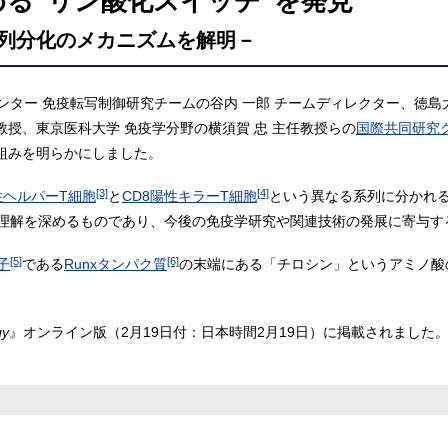
る“リン酸化スイッチ”を発見
列分化のメカニズムを解明－
ター 免疫転写制御研究チームの谷内 一郎 チームディレクター、徳島
教授、東京医科大学 免疫学分野の横須賀 忠 主任教授らの
国際共同研究
組みを明らかにしました。
[3]
[4]
性ヘルパーT細胞
と
CD8陽性キラーT細胞
という異なる系列に分かれ
理解を深めるものであり、今後の免疫学研究や関連技術の発展に寄与す
[5]
[6]
子
である
Runxタンパク質
の末端にある「チロシン」というアミノ酸
gy
』オンライン版（2月19日付：日本時間2月19日）に掲載されました