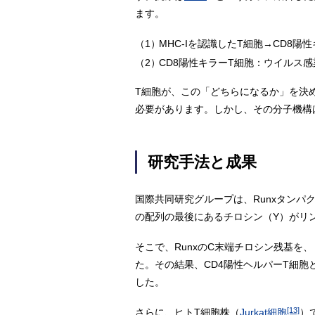
ます。
（1）
MHC-Iを認識したT細胞→CD8陽
（2）
CD8陽性キラーT細胞：ウイルス
T細胞が、この「どちらになるか」を決
必要があります。しかし、その分子機構
研究手法と成果
国際共同研究グループは、Runxタンパ
の配列の最後にあるチロシン（Y）がリ
そこで、RunxのC末端チロシン残基を
た。その結果、CD4陽性ヘルパーT細胞
した。
[13]
さらに、ヒトT細胞株（
Jurkat細胞
）