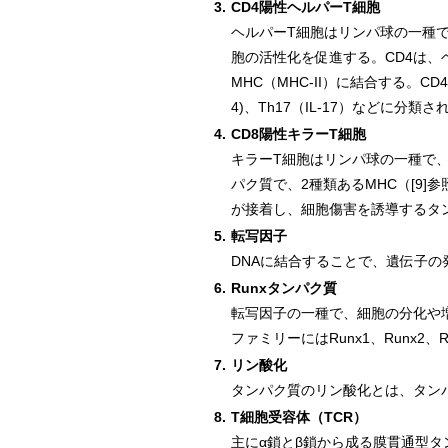
3.
CD4陽性ヘルパーT細胞
ヘルパーT細胞はリンパ球の一種
胞の活性化を促進する。CD4は、
MHC（MHC-II）に結合する。C
4)、Th17（IL-17）などに分
4.
CD8陽性キラーT細胞
キラーT細胞はリンパ球の一種で、
パク質で、2種類あるMHC（[9]
が接着し、細胞傷害を誘導するタン
5.
転写因子
DNAに結合することで、遺伝子
6.
Runxタンパク質
転写因子の一種で、細胞の分化や
ファミリーにはRunx1、Runx2、
7.
リン酸化
タンパク質のリン酸化とは、タン
8.
T細胞受容体（TCR）
主にα鎖とβ鎖から成る膜貫通型