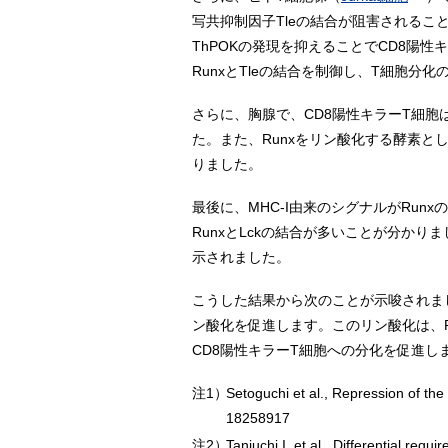
写共抑制因子Tleの結合が阻害されるこ
ThPOKの発現を抑えることでCD8陽
RunxとTleの結合を制御し、T細胞分
さらに、胸腺で、CD8陽性キラーT細胞は
た。また、Runxをリン酸化する酵素と
りました。
最後に、MHC-I由来のシグナルがRun
RunxとLckの結合が多いことが分かり
示されました。
こうした結果から次のことが示唆されまし
ン酸化を促進します。このリン酸化は、R
CD8陽性キラーT細胞への分化を促進し
注1）
Setoguchi et al., Repression of th
18258917
注2）
Taniuchi I. et al., Differential re