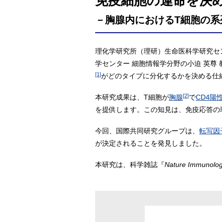
免疫細胞の運命を決め
－胸腺内におけるT細胞の系
理化学研究所（理研）生命医科学研究セン
学センター 細胞情報学分野の小迫 英尊 
[1]
がどのタイプに分化するかを決める仕
[2]
本研究成果は、T細胞が
胸腺
で
CD4陽
を提供します。この知見は、免疫応答の
今回、国際共同研究グループは、
転写因
が決定されることを発見しました。
本研究は、科学雑誌『
Nature Immunolo