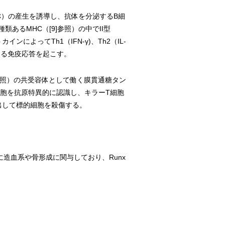
）の産生を誘導し、抗体を分泌するB細
あるMHC（[9]参照）の中でII型
によってTh1（IFN-γ)、Th2（IL-
抗する免疫応答を起こす。
参照）の共受容体として働く膜貫通糖タン
ん細胞を抗原特異的に認識し、キラーT細胞
出して標的細胞を殺傷する。
造血系や骨形成に関与しており、Runx