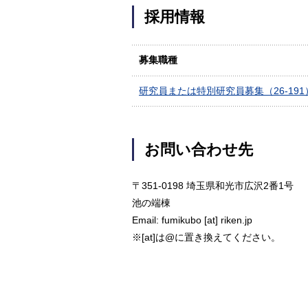
採用情報
募集職種
研究員または特別研究員募集（26-191
お問い合わせ先
〒351-0198 埼玉県和光市広沢2番1号
池の端棟
Email: fumikubo [at] riken.jp
※[at]は@に置き換えてください。