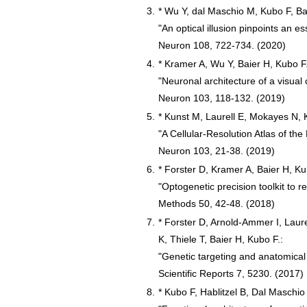
3.
* Wu Y, dal Maschio M, Kubo F, Ba
"An optical illusion pinpoints an e
Neuron 108, 722-734. (2020)
4.
* Kramer A, Wu Y, Baier H, Kubo F.
"Neuronal architecture of a visual 
Neuron 103, 118-132. (2019)
5.
* Kunst M, Laurell E, Mokayes N, 
"A Cellular-Resolution Atlas of the
Neuron 103, 21-38. (2019)
6.
* Forster D, Kramer A, Baier H, Ku
"Optogenetic precision toolkit to r
Methods 50, 42-48. (2018)
7.
* Forster D, Arnold-Ammer I, Laur
K, Thiele T, Baier H, Kubo F.:
"Genetic targeting and anatomical 
Scientific Reports 7, 5230. (2017)
8.
* Kubo F, Hablitzel B, Dal Maschio