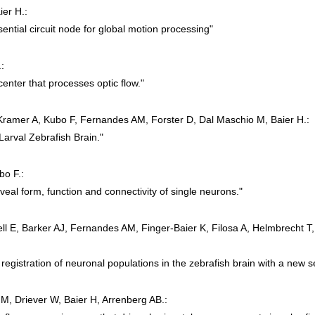
ier H.:
ssential circuit node for global motion processing"
:
center that processes optic flow."
Kramer A, Kubo F, Fernandes AM, Forster D, Dal Maschio M, Baier H.:
 Larval Zebrafish Brain."
bo F.:
eveal form, function and connectivity of single neurons."
ell E, Barker AJ, Fernandes AM, Finger-Baier K, Filosa A, Helmbrecht T
registration of neuronal populations in the zebrafish brain with a new s
 M, Driever W, Baier H, Arrenberg AB.: