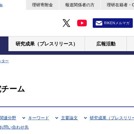
理研寄附金
報道関係者の方
理研在籍者・
te
RIKENメルマガ
研究成果（プレスリリース）
広報活動
ンター
究チーム
関連分野
キーワード
主要論文
研究成果（プレスリリ
お問い合わせ先