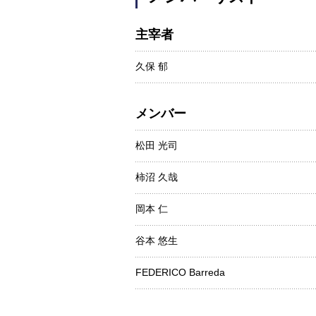
主宰者
久保 郁
メンバー
松田 光司
柿沼 久哉
岡本 仁
谷本 悠生
FEDERICO Barreda