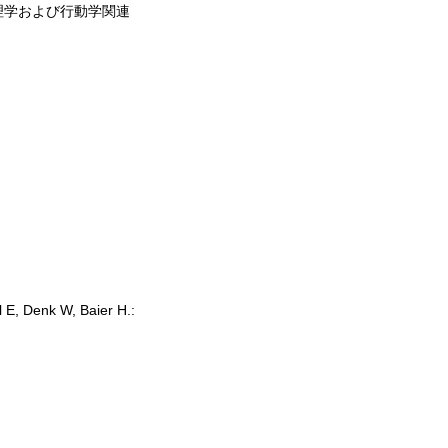
理学および行動学関連
 E, Denk W, Baier H.: