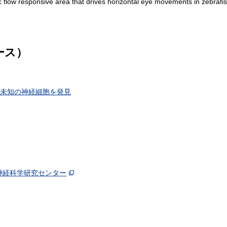
ic flow responsive area that drives horizontal eye movements in zebrafis
ース）
未知の神経細胞を発見
脳神経科学研究センター