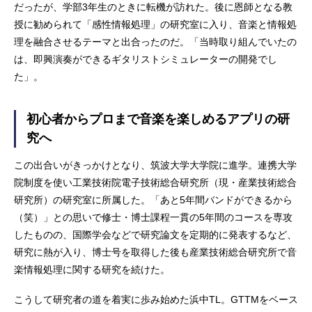
だったが、学部3年生のときに転機が訪れた。後に恩師となる教
授に勧められて「感性情報処理」の研究室に入り、音楽と情報処
理を融合させるテーマと出合ったのだ。「当時取り組んでいたの
は、即興演奏ができるギタリストシミュレーターの開発でし
た」。
初心者からプロまで音楽を楽しめるアプリの研
究へ
この出合いがきっかけとなり、筑波大学大学院に進学。連携大学
院制度を使い工業技術院電子技術総合研究所（現・産業技術総合
研究所）の研究室に所属した。「あと5年間バンドができるから
（笑）」との思いで修士・博士課程一貫の5年間のコースを専攻
したものの、国際学会などで研究論文を定期的に発表するなど、
研究に熱が入り、博士号を取得した後も産業技術総合研究所で音
楽情報処理に関する研究を続けた。
こうして研究者の道を着実に歩み始めた浜中TL。GTTMをベース