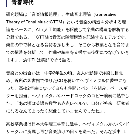
青春時代
研究領域は「音楽情報処理」。生成音楽理論（Generative
Theory of Tonal Music:GTTM）という音楽の構造を分析する理
論をベースに、AI（人工知能）を駆使して楽曲の構造を解析する
分野である。「GTTMは音楽の階層構造を記述するモデルです。
楽曲の中で幹となる音符を探し出し、そこから枝葉となる音符ま
での構造を分析して、作曲や編曲を支援する技術につなげていき
ます」。浜中TLは笑顔でそう語る。
音楽との出合いは、中学2年生の頃。友人の影響で洋楽に目覚
め、近所の図書館で借りたCDを聴いてヘヴィメタルに夢中にな
った。高校2年生になって自らも仲間とバンドを組み、ベースギ
ターを担当。ヘヴィメタルやハードロックのコピー演奏に熱中し
た。「あの頃は英語も数学も赤点レベルで、自分が将来、研究者
になるなんてまったく想像していませんでしたね」。
高校卒業後は日本大学理工学部に進学、ヘヴィメタル系のバンド
サークルに所属し再び音楽漬けの日々を送った。そんな浜中TL