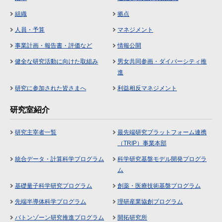
組織
拠点
人員・予算
マネジメント
事業計画・報告書・評価など
情報公開
健全な研究活動に向けた取組み
男女共同参画・ダイバーシティ推
進
研究に参加された皆さまへ
利益相反マネジメント
研究室紹介
研究主宰者一覧
最先端研究プラットフォーム連携
（TRIP）事業本部
統合データ・計算科学プログラム
科学研究基盤モデル開発プログラ
ム
基礎量子科学研究プログラム
創薬・医療技術基盤プログラム
先端半導体科学プログラム
理研産業協創プログラム
バトンゾーン研究推進プログラム
開拓研究所