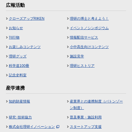
広報活動
クローズアップRIKEN
理研の博士と考えよう！
お知らせ
イベント／シンポジウム
刊行物
情報配信サービス
お楽しみコンテンツ
小中高生向けコンテンツ
理研グッズ
施設見学
科学道100冊
理研ヒストリア
記念史料室
産学連携
知的財産情報
産業界との連携制度（バトンゾー
ン制度）
研究･技術協力
普及事業・施設利用
株式会社理研イノベーション
スタートアップ支援