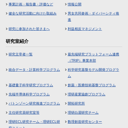
事業計画・報告書・評価など
情報公開
健全な研究活動に向けた取組み
男女共同参画・ダイバーシティ推
進
研究に参加された皆さまへ
利益相反マネジメント
研究室紹介
研究主宰者一覧
最先端研究プラットフォーム連携
（TRIP）事業本部
統合データ・計算科学プログラム
科学研究基盤モデル開発プログラ
ム
基礎量子科学研究プログラム
創薬・医療技術基盤プログラム
先端半導体科学プログラム
理研産業協創プログラム
バトンゾーン研究推進プログラム
開拓研究所
主任研究員研究室等
理研白眉研究チーム
理研ECL研究チーム・理研ECL研
数理創造研究センター
究ユニット