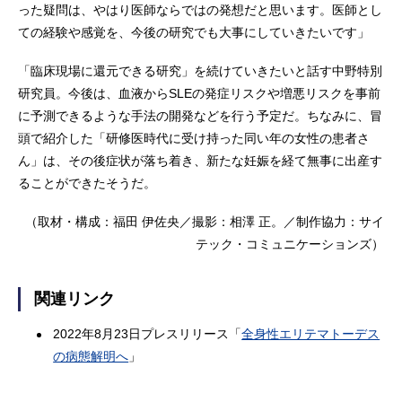
った疑問は、やはり医師ならではの発想だと思います。医師とし
ての経験や感覚を、今後の研究でも大事にしていきたいです」
「臨床現場に還元できる研究」を続けていきたいと話す中野特別
研究員。今後は、血液からSLEの発症リスクや増悪リスクを事前
に予測できるような手法の開発などを行う予定だ。ちなみに、冒
頭で紹介した「研修医時代に受け持った同い年の女性の患者さ
ん」は、その後症状が落ち着き、新たな妊娠を経て無事に出産す
ることができたそうだ。
（取材・構成：福田 伊佐央／撮影：相澤 正。／制作協力：サイ
テック・コミュニケーションズ）
関連リンク
2022年8月23日プレスリリース「
全身性エリテマトーデス
の病態解明へ
」