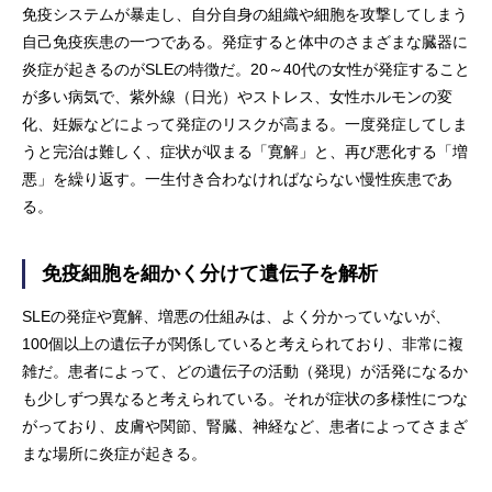
免疫システムが暴走し、自分自身の組織や細胞を攻撃してしまう
自己免疫疾患の一つである。発症すると体中のさまざまな臓器に
炎症が起きるのがSLEの特徴だ。20～40代の女性が発症すること
が多い病気で、紫外線（日光）やストレス、女性ホルモンの変
化、妊娠などによって発症のリスクが高まる。一度発症してしま
うと完治は難しく、症状が収まる「寛解」と、再び悪化する「増
悪」を繰り返す。一生付き合わなければならない慢性疾患であ
る。
免疫細胞を細かく分けて遺伝子を解析
SLEの発症や寛解、増悪の仕組みは、よく分かっていないが、
100個以上の遺伝子が関係していると考えられており、非常に複
雑だ。患者によって、どの遺伝子の活動（発現）が活発になるか
も少しずつ異なると考えられている。それが症状の多様性につな
がっており、皮膚や関節、腎臓、神経など、患者によってさまざ
まな場所に炎症が起きる。