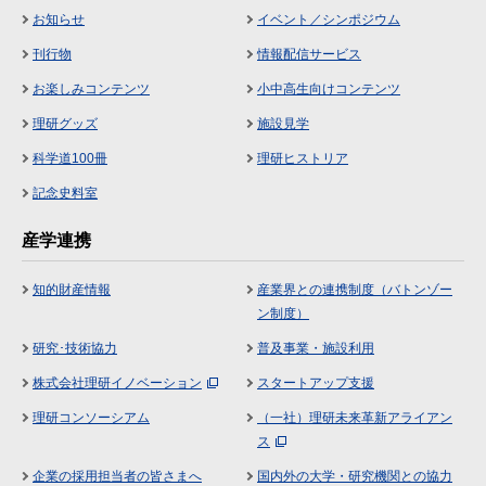
お知らせ
イベント／シンポジウム
刊行物
情報配信サービス
お楽しみコンテンツ
小中高生向けコンテンツ
理研グッズ
施設見学
科学道100冊
理研ヒストリア
記念史料室
産学連携
知的財産情報
産業界との連携制度（バトンゾー
ン制度）
研究･技術協力
普及事業・施設利用
株式会社理研イノベーション
スタートアップ支援
理研コンソーシアム
（一社）理研未来革新アライアン
ス
企業の採用担当者の皆さまへ
国内外の大学・研究機関との協力