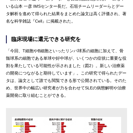
いる山本 一彦 IMSセンター長だ。石垣チームリーダーらとデー
タ解析を進めて得られた結果をまとめた論文は高く評価され、著
名な科学雑誌『Cell』に掲載された。
臨床現場に還元できる研究を
「今回、T細胞やB細胞といったリンパ球系の細胞に加えて、骨
髄球系の細胞である単球や好中球が、いくつかの症状に重要な役
割を果たしている可能性が示されました（図2）。新しい治療薬
の開発につながると期待しています」。この研究で得られたデー
タは、論文として誰でも閲覧できる形で公開されている。そのた
め、世界中の幅広い研究者が力を合わせてSLEの病態解明や治療
薬開発に取り組むことができる。