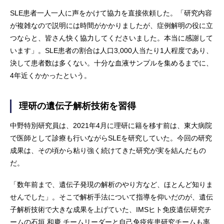
SLE患者一人一人に声をかけて協力を直接依頼した。「研究内容
が複雑なので説明には時間がかかりましたが、症例解明の役に立
つならと、皆さん快く協力してくださいました。本当に感謝して
います」。SLE患者の割合は人口3,000人当たり1人程度であり、
決して患者数は多くない。十分な血液サンプルを集めるまでに、
4年近くかかったという。
理研の遺伝子解析技術を習得
中野特別研究員は、2021年4月に理研に籍を移す前は、東大病院
で医師として診療も行いながらSLEを研究していた。今回の研究
成果は、その頃から粘り強く続けてきた研究が実を結んだもの
だ。
「数年前まで、遺伝子発現の解析のやり方など、ほとんど知りま
せんでした」。そこで解析手法について指導を仰いだのが、遺伝
子解析技術で大きな成果を上げていた、IMSヒト免疫遺伝研究チ
ームの石垣 和慶 チームリーダーと自己免疫疾患研究チームも率