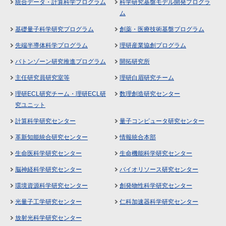
統合データ・計算科学プログラム
科学研究基盤モデル開発プログラ
ム
基礎量子科学研究プログラム
創薬・医療技術基盤プログラム
先端半導体科学プログラム
理研産業協創プログラム
バトンゾーン研究推進プログラム
開拓研究所
主任研究員研究室等
理研白眉研究チーム
理研ECL研究チーム・理研ECL研
数理創造研究センター
究ユニット
計算科学研究センター
量子コンピュータ研究センター
革新知能統合研究センター
情報統合本部
生命医科学研究センター
生命機能科学研究センター
脳神経科学研究センター
バイオリソース研究センター
環境資源科学研究センター
創発物性科学研究センター
光量子工学研究センター
仁科加速器科学研究センター
放射光科学研究センター