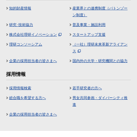
知的財産情報
産業界との連携制度（バトンゾー
ン制度）
研究･技術協力
普及事業・施設利用
株式会社理研イノベーション
スタートアップ支援
理研コンソーシアム
（一社）理研未来革新アライアン
ス
企業の採用担当者の皆さまへ
国内外の大学・研究機関との協力
採用情報
採用情報検索
若手研究者の方へ
総合職を希望する方へ
男女共同参画・ダイバーシティ推
進
企業の採用担当者の皆さまへ