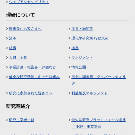
ウェブアクセシビリティ
理研について
理事長から皆さまへ
役員・顧問等
沿革
理化学研究所 行動規範
組織
拠点
人員・予算
マネジメント
事業計画・報告書・評価など
情報公開
健全な研究活動に向けた取組み
男女共同参画・ダイバーシティ推
進
研究に参加された皆さまへ
利益相反マネジメント
研究室紹介
研究主宰者一覧
最先端研究プラットフォーム連携
（TRIP）事業本部