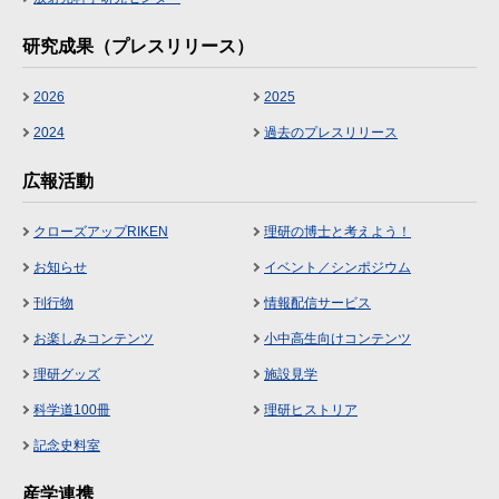
研究成果（プレスリリース）
2026
2025
2024
過去のプレスリリース
広報活動
クローズアップRIKEN
理研の博士と考えよう！
お知らせ
イベント／シンポジウム
刊行物
情報配信サービス
お楽しみコンテンツ
小中高生向けコンテンツ
理研グッズ
施設見学
科学道100冊
理研ヒストリア
記念史料室
産学連携