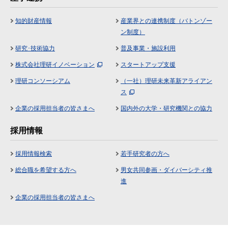
知的財産情報
産業界との連携制度（バトンゾー
ン制度）
研究･技術協力
普及事業・施設利用
株式会社理研イノベーション
スタートアップ支援
理研コンソーシアム
（一社）理研未来革新アライアン
ス
企業の採用担当者の皆さまへ
国内外の大学・研究機関との協力
採用情報
採用情報検索
若手研究者の方へ
総合職を希望する方へ
男女共同参画・ダイバーシティ推
進
企業の採用担当者の皆さまへ