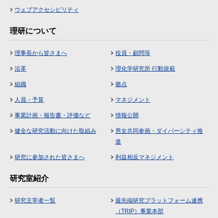
ウェブアクセシビリティ
理研について
理事長から皆さまへ
役員・顧問等
沿革
理化学研究所 行動規範
組織
拠点
人員・予算
マネジメント
事業計画・報告書・評価など
情報公開
健全な研究活動に向けた取組み
男女共同参画・ダイバーシティ推
進
研究に参加された皆さまへ
利益相反マネジメント
研究室紹介
研究主宰者一覧
最先端研究プラットフォーム連携
（TRIP）事業本部