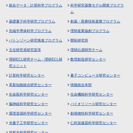
統合データ・計算科学プログラム
科学研究基盤モデル開発プログラ
ム
基礎量子科学研究プログラム
創薬・医療技術基盤プログラム
先端半導体科学プログラム
理研産業協創プログラム
バトンゾーン研究推進プログラム
開拓研究所
主任研究員研究室等
理研白眉研究チーム
理研ECL研究チーム・理研ECL研
数理創造研究センター
究ユニット
計算科学研究センター
量子コンピュータ研究センター
革新知能統合研究センター
情報統合本部
生命医科学研究センター
生命機能科学研究センター
脳神経科学研究センター
バイオリソース研究センター
環境資源科学研究センター
創発物性科学研究センター
光量子工学研究センター
仁科加速器科学研究センター
放射光科学研究センター