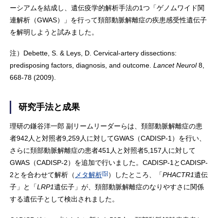
ーシアムを結成し、遺伝疫学的解析手法の1つ「ゲノムワイド関
連解析（GWAS）」を行って頚部動脈解離症の疾患感受性遺伝子
を解明しようと試みました。
注）
Debette, S. & Leys, D. Cervical-artery dissections:
predisposing factors, diagnosis, and outcome.
Lancet Neurol
8,
668-78 (2009).
研究手法と成果
理研の鎌谷洋一郎 副リームリーダーらは、頚部動脈解離症の患
者942人と対照者9,259人に対してGWAS（CADISP-1）を行い、
さらに頚部動脈解離症の患者451人と対照者5,157人に対して
GWAS（CADISP-2）を追加で行いました。CADISP-1とCADISP-
[5]
2とを合わせて解析（
メタ解析
）したところ、「
PHACTR1
遺伝
子」と「
LRP1
遺伝子」が、頚部動脈解離症のなりやすさに関係
する遺伝子として検出されました。