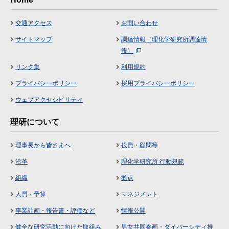
交通アクセス
お問い合わせ
サイトマップ
調達情報（理化学研究所調達情
報）
リンク集
利用規約
プライバシーポリシー
採用プライバシーポリシー
ウェブアクセシビリティ
理研について
理事長から皆さまへ
役員・顧問等
沿革
理化学研究所 行動規範
組織
拠点
人員・予算
マネジメント
事業計画・報告書・評価など
情報公開
健全な研究活動に向けた取組み
男女共同参画・ダイバーシティ推