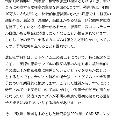
頚部動脈解離症（頚動脈・椎骨動脈壁血栓症とも呼ぶ）は、若い
ころに発症する脳梗塞の主要な原因の1つです。罹患率は、年間
注）
10万人に2.6人
と、比較的罹患頻度の少ない疾患です。軽度の
頚部外傷、感染症、片頭痛、高血圧がある場合、頚部動脈解離症
を発症しやすいという報告がある一方、肥満症、高コレステロー
ル血症がある場合は発症しにくくなることが報告されています。
しかし、その発症に至るメカニズムはほとんど明らかになってお
らず、予防戦略を立てることも困難でした。
遺伝疫学解析は、ヒトゲノム上の遺伝子について、特に仮説を立
てずに、実際の患者サンプルの観察結果のみを対象に統計学的に
その遺伝子が病気発症に関係しているかどうかを明らかにしよう
とするものです。全ゲノム解析の場合は、ヒトゲノム上の全遺伝
子について網羅的に検討します。こうした性質から、すでによく
研究されている疾患について思いがけない遺伝子の関与が明らか
になったり、発症メカニズムが不明の疾患で最初の鍵となる遺伝
子の発見に結びついたりする場合がありました。
そこで欧州、米国を中心とした研究者は2004年にCADISPコンソ