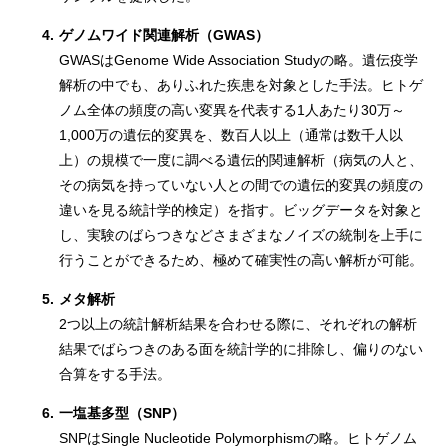
4.
ゲノムワイド関連解析（GWAS）
GWASはGenome Wide Association Studyの略。遺伝疫学
解析の中でも、ありふれた疾患を対象とした手法。ヒトゲ
ノム全体の頻度の高い変異を代表する1人あたり30万～
1,000万の遺伝的変異を、数百人以上（通常は数千人以
上）の規模で一度に調べる遺伝的関連解析（病気の人と、
その病気を持っていない人との間での遺伝的変異の頻度の
違いを見る統計学的検定）を指す。ビッグデータを対象と
し、実験のばらつきなどさまざまなノイズの統制を上手に
行うことができるため、極めて確実性の高い解析が可能。
5.
メタ解析
2つ以上の統計解析結果を合わせる際に、それぞれの解析
結果でばらつきのある面を統計学的に排除し、偏りのない
合算をする手法。
6.
一塩基多型（SNP）
SNPはSingle Nucleotide Polymorphismの略。ヒトゲノム