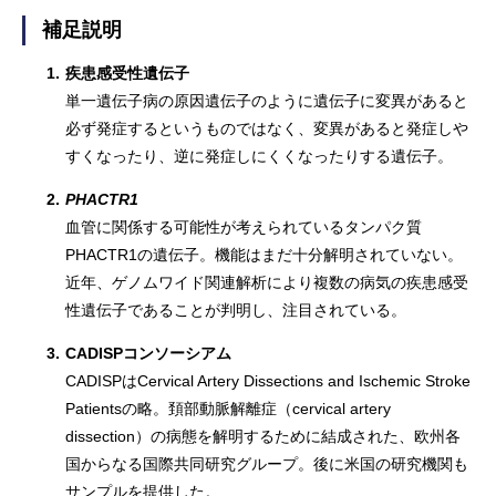
補足説明
1.
疾患感受性遺伝子
単一遺伝子病の原因遺伝子のように遺伝子に変異があると
必ず発症するというものではなく、変異があると発症しや
すくなったり、逆に発症しにくくなったりする遺伝子。
2.
PHACTR1
血管に関係する可能性が考えられているタンパク質
PHACTR1の遺伝子。機能はまだ十分解明されていない。
近年、ゲノムワイド関連解析により複数の病気の疾患感受
性遺伝子であることが判明し、注目されている。
3.
CADISPコンソーシアム
CADISPはCervical Artery Dissections and Ischemic Stroke
Patientsの略。頚部動脈解離症（cervical artery
dissection）の病態を解明するために結成された、欧州各
国からなる国際共同研究グループ。後に米国の研究機関も
サンプルを提供した。