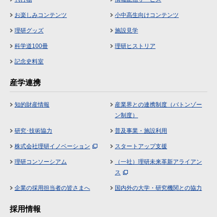
お楽しみコンテンツ
小中高生向けコンテンツ
理研グッズ
施設見学
科学道100冊
理研ヒストリア
記念史料室
産学連携
知的財産情報
産業界との連携制度（バトンゾー
ン制度）
研究･技術協力
普及事業・施設利用
株式会社理研イノベーション
スタートアップ支援
理研コンソーシアム
（一社）理研未来革新アライアン
ス
企業の採用担当者の皆さまへ
国内外の大学・研究機関との協力
採用情報