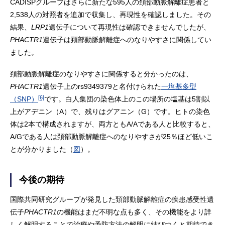
CADISPグループはさらに新たな595人の頚部動脈解離症患者と
2,538人の対照者を追加で収集し、再現性を確認しました。その
結果、
LRP1
遺伝子について再現性は確認できませんでしたが、
PHACTR1
遺伝子は頚部動脈解離症へのなりやすさに関係してい
ました。
頚部動脈解離症のなりやすさに関係すると分かったのは、
PHACTR1
遺伝子上のrs9349379と名付けられた
一塩基多型
[6]
（SNP）
です。白人集団の染色体上のこの場所の塩基は5割以
上がアデニン（A）で、残りはグアニン（G）です。ヒトの染色
体は2本で構成されますが、両方ともA/Aである人と比較すると、
A/Gである人は頚部動脈解離症へのなりやすさが25％ほど低いこ
とが分かりました（
図
）。
今後の期待
国際共同研究グループが発見した頚部動脈解離症の疾患感受性遺
伝子
PHACTR1
の機能はまだ不明な点も多く、その機能をより詳
しく解明することで治療や予防方法の解明に結びつくと期待でき