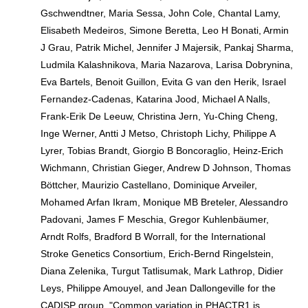
Gschwendtner, Maria Sessa, John Cole, Chantal Lamy,
Elisabeth Medeiros, Simone Beretta, Leo H Bonati, Armin
J Grau, Patrik Michel, Jennifer J Majersik, Pankaj Sharma,
Ludmila Kalashnikova, Maria Nazarova, Larisa Dobrynina,
Eva Bartels, Benoit Guillon, Evita G van den Herik, Israel
Fernandez-Cadenas, Katarina Jood, Michael A Nalls,
Frank-Erik De Leeuw, Christina Jern, Yu-Ching Cheng,
Inge Werner, Antti J Metso, Christoph Lichy, Philippe A
Lyrer, Tobias Brandt, Giorgio B Boncoraglio, Heinz-Erich
Wichmann, Christian Gieger, Andrew D Johnson, Thomas
Böttcher, Maurizio Castellano, Dominique Arveiler,
Mohamed Arfan Ikram, Monique MB Breteler, Alessandro
Padovani, James F Meschia, Gregor Kuhlenbäumer,
Arndt Rolfs, Bradford B Worrall, for the International
Stroke Genetics Consortium, Erich-Bernd Ringelstein,
Diana Zelenika, Turgut Tatlisumak, Mark Lathrop, Didier
Leys, Philippe Amouyel, and Jean Dallongeville for the
CADISP group, "Common variation in PHACTR1 is