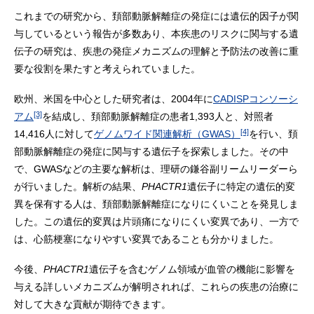
これまでの研究から、頚部動脈解離症の発症には遺伝的因子が関
与しているという報告が多数あり、本疾患のリスクに関与する遺
伝子の研究は、疾患の発症メカニズムの理解と予防法の改善に重
要な役割を果たすと考えられていました。
欧州、米国を中心とした研究者は、2004年に
CADISPコンソーシ
[3]
アム
を結成し、頚部動脈解離症の患者1,393人と、対照者
[4]
14,416人に対して
ゲノムワイド関連解析（GWAS）
を行い、頚
部動脈解離症の発症に関与する遺伝子を探索しました。その中
で、GWASなどの主要な解析は、理研の鎌谷副リームリーダーら
が行いました。解析の結果、
PHACTR1
遺伝子に特定の遺伝的変
異を保有する人は、頚部動脈解離症になりにくいことを発見しま
した。この遺伝的変異は片頭痛になりにくい変異であり、一方で
は、心筋梗塞になりやすい変異であることも分かりました。
今後、
PHACTR1
遺伝子を含むゲノム領域が血管の機能に影響を
与える詳しいメカニズムが解明されれば、これらの疾患の治療に
対して大きな貢献が期待できます。