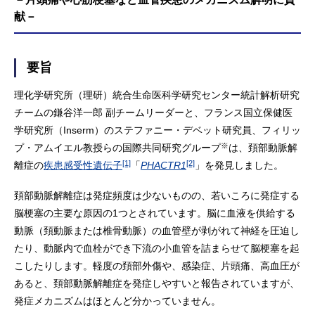
献－
要旨
理化学研究所（理研）統合生命医科学研究センター統計解析研究
チームの鎌谷洋一郎 副チームリーダーと、フランス国立保健医
学研究所（Inserm）のステファニー・デベット研究員、フィリッ
※
プ・アムイエル教授らの国際共同研究グループ
は、頚部動脈解
[1]
[2]
離症の
疾患感受性遺伝子
「
PHACTR1
」を発見しました。
頚部動脈解離症は発症頻度は少ないものの、若いころに発症する
脳梗塞の主要な原因の1つとされています。脳に血液を供給する
動脈（頚動脈または椎骨動脈）の血管壁が剥がれて神経を圧迫し
たり、動脈内で血栓ができ下流の小血管を詰まらせて脳梗塞を起
こしたりします。軽度の頚部外傷や、感染症、片頭痛、高血圧が
あると、頚部動脈解離症を発症しやすいと報告されていますが、
発症メカニズムはほとんど分かっていません。