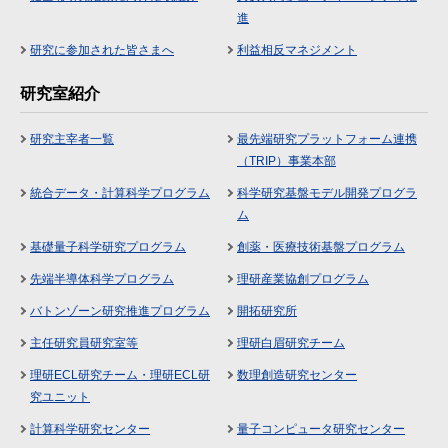
進
研究に参加された皆さまへ
利益相反マネジメント
研究室紹介
研究主宰者一覧
最先端研究プラットフォーム連携
（TRIP）事業本部
統合データ・計算科学プログラム
科学研究基盤モデル開発プログラ
ム
基礎量子科学研究プログラム
創薬・医療技術基盤プログラム
先端半導体科学プログラム
理研産業協創プログラム
バトンゾーン研究推進プログラム
開拓研究所
主任研究員研究室等
理研白眉研究チーム
理研ECL研究チーム・理研ECL研
数理創造研究センター
究ユニット
計算科学研究センター
量子コンピュータ研究センター