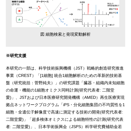
図 細胞検索と発現変動解析
※研究支援
本研究の一部は、科学技術振興機構（JST）戦略的創造研究推進
事業（CREST）「[1細胞] 統合1細胞解析のための革新的技術基
盤（研究統括：菅野純夫）」の研究課題「臓器・組織内未知細胞
の命運・機能の1細胞オミクス同時計測(研究代表者: 二階堂
愛)」、JSTおよび日本医療研究開発機構（AMED）再生医療実現
拠点ネットワークプログラム「iPS・分化細胞集団の不均質性を1
細胞・全遺伝子解像度で高速に測定する技術の開発(研究代表者:
二階堂愛)」「超多検体オミクスによる細胞特性の計測(研究代表
者: 二階堂愛)」、日本学術振興会（JSPS）科学研究費補助金若