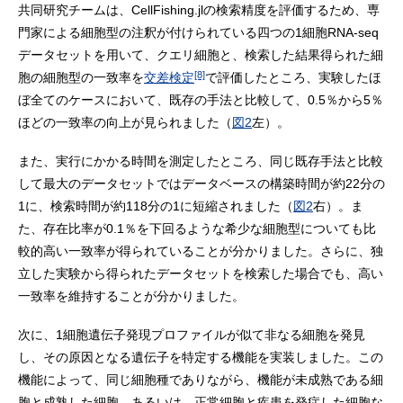
共同研究チームは、CellFishing.jlの検索精度を評価するため、専
門家による細胞型の注釈が付けられている四つの1細胞RNA-seq
データセットを用いて、クエリ細胞と、検索した結果得られた細
[8]
胞の細胞型の一致率を
交差検定
で評価したところ、実験したほ
ぼ全てのケースにおいて、既存の手法と比較して、0.5％から5％
ほどの一致率の向上が見られました（
図2
左）。
また、実行にかかる時間を測定したところ、同じ既存手法と比較
して最大のデータセットではデータベースの構築時間が約22分の
1に、検索時間が約118分の1に短縮されました（
図2
右）。ま
た、存在比率が0.1％を下回るような希少な細胞型についても比
較的高い一致率が得られていることが分かりました。さらに、独
立した実験から得られたデータセットを検索した場合でも、高い
一致率を維持することが分かりました。
次に、1細胞遺伝子発現プロファイルが似て非なる細胞を発見
し、その原因となる遺伝子を特定する機能を実装しました。この
機能によって、同じ細胞種でありながら、機能が未成熟である細
胞と成熟した細胞、あるいは、正常細胞と疾患を発症した細胞な