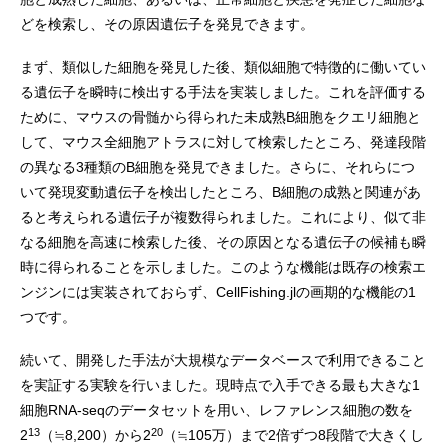
どを検索し、その原因遺伝子を発見できます。
まず、類似した細胞を発見した後、類似細胞で特徴的に働いてい
る遺伝子を瞬時に検出する手法を実装しました。これを評価する
ために、マウスの骨髄から得られた未成熟B細胞をクエリ細胞と
して、マウス全細胞アトラスに対して検索したところ、発達段階
の異なる3種類のB細胞を発見できました。さらに、それらにつ
いて発現変動遺伝子を検出したところ、B細胞の成熟と関連があ
ると考えられる遺伝子が複数得られました。これにより、似て非
なる細胞を高速に検索した後、その原因となる遺伝子の候補も瞬
時に得られることを示しました。このような機能は既存の検索エ
ンジンには実装されておらず、CellFishing.jlの画期的な機能の1
つです。
続いて、開発した手法が大規模なデータベースで利用できること
を実証する実験を行いました。現時点で入手できる最も大きな1
細胞RNA-seqのデータセットを用い、レファレンス細胞の数を
13
20
2
（≒8,200）から2
（≒105万）まで2倍ずつ8段階で大きくし