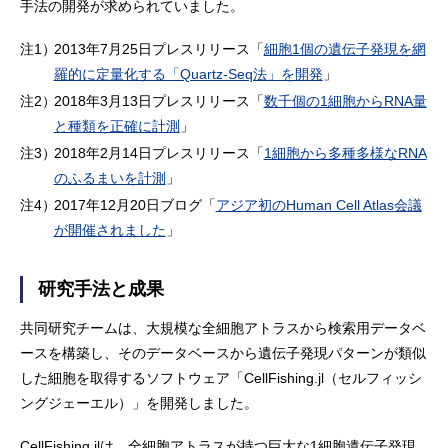
手法の開発が求められていました。
注1）
2013年7月25日プレスリリース「
細胞1個の遺伝子発現を網
羅的に定量化する「Quartz-Seq法」を開発
」
注2）
2018年3月13日プレスリリース「
数千個の1細胞からRNA量
と種類を正確に計測
」
注3）
2018年2月14日プレスリリース「
1細胞から多種多様なRNA
のふるまいを計測
」
注4）
2017年12月20日ブログ「
アジア初のHuman Cell Atlas会議
が開催されました
」
研究手法と成果
共同研究チームは、大規模な全細胞アトラスから検索用データベ
ースを構築し、そのデータベースから遺伝子発現パターンが類似
した細胞を取得するソフトウェア「CellFishing.jl（セルフィッシ
ングジェーエル）」を開発しました。
CellFishing.jlは、全細胞アトラスが持つ巨大な1細胞遺伝子発現