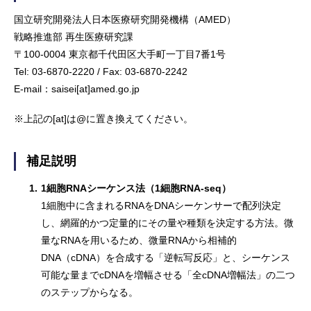
国立研究開発法人日本医療研究開発機構（AMED）
戦略推進部 再生医療研究課
〒100-0004 東京都千代田区大手町一丁目7番1号
Tel: 03-6870-2220 / Fax: 03-6870-2242
E-mail：saisei[at]amed.go.jp
※上記の[at]は@に置き換えてください。
補足説明
1.
1細胞RNAシーケンス法（1細胞RNA-seq）
1細胞中に含まれるRNAをDNAシーケンサーで配列決定
し、網羅的かつ定量的にその量や種類を決定する方法。微
量なRNAを用いるため、微量RNAから相補的
DNA（cDNA）を合成する「逆転写反応」と、シーケンス
可能な量までcDNAを増幅させる「全cDNA増幅法」の二つ
のステップからなる。