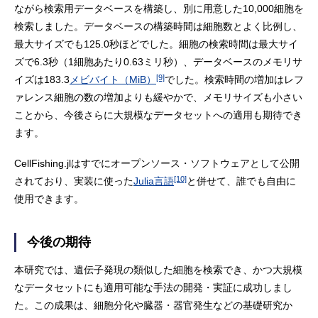
ながら検索用データベースを構築し、別に用意した10,000細胞を
検索しました。データベースの構築時間は細胞数とよく比例し、
最大サイズでも125.0秒ほどでした。細胞の検索時間は最大サイ
ズで6.3秒（1細胞あたり0.63ミリ秒）、データベースのメモリサ
[9]
イズは183.3
メビバイト（MiB）
でした。検索時間の増加はレフ
ァレンス細胞の数の増加よりも緩やかで、メモリサイズも小さい
ことから、今後さらに大規模なデータセットへの適用も期待でき
ます。
CellFishing.jlはすでにオープンソース・ソフトウェアとして公開
[10]
されており、実装に使った
Julia言語
と併せて、誰でも自由に
使用できます。
今後の期待
本研究では、遺伝子発現の類似した細胞を検索でき、かつ大規模
なデータセットにも適用可能な手法の開発・実証に成功しまし
た。この成果は、細胞分化や臓器・器官発生などの基礎研究か