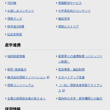
刊行物
情報配信サービス
お楽しみコンテンツ
小中高生向けコンテンツ
理研グッズ
施設見学
科学道100冊
理研ヒストリア
記念史料室
産学連携
知的財産情報
産業界との連携制度（バトンゾー
ン制度）
研究･技術協力
普及事業・施設利用
株式会社理研イノベーション
スタートアップ支援
理研コンソーシアム
（一社）理研未来革新アライアン
ス
企業の採用担当者の皆さまへ
国内外の大学・研究機関との協力
採用情報