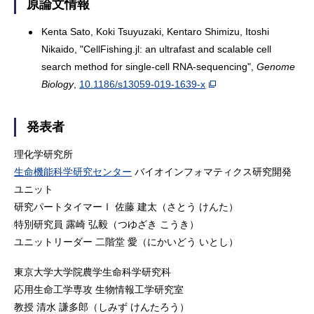
原論文情報
Kenta Sato, Koki Tsuyuzaki, Kentaro Shimizu, Itoshi
Nikaido, "CellFishing.jl: an ultrafast and scalable cell
search method for single-cell RNA-sequencing",
Genome
Biology
,
10.1186/s13059-019-1639-x
発表者
理化学研究所
生命機能科学研究センター
バイオインフォマティクス研究開発
ユニット
研究パートタイマーⅠ 佐藤 建太（さとう けんた）
特別研究員 露崎 弘毅（つゆざき こうき）
ユニットリーダー 二階堂 愛（にかいどう いとし）
東京大学大学院農学生命科学研究科
応用生命工学専攻 生物情報工学研究室
教授 清水 謙多郎（しみず けんたろう）