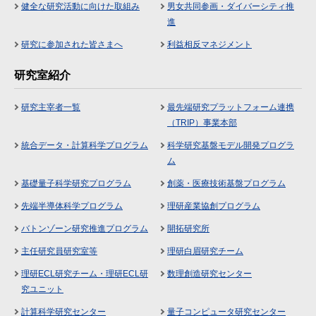
健全な研究活動に向けた取組み
男女共同参画・ダイバーシティ推
進
研究に参加された皆さまへ
利益相反マネジメント
研究室紹介
研究主宰者一覧
最先端研究プラットフォーム連携
（TRIP）事業本部
統合データ・計算科学プログラム
科学研究基盤モデル開発プログラ
ム
基礎量子科学研究プログラム
創薬・医療技術基盤プログラム
先端半導体科学プログラム
理研産業協創プログラム
バトンゾーン研究推進プログラム
開拓研究所
主任研究員研究室等
理研白眉研究チーム
理研ECL研究チーム・理研ECL研
数理創造研究センター
究ユニット
計算科学研究センター
量子コンピュータ研究センター