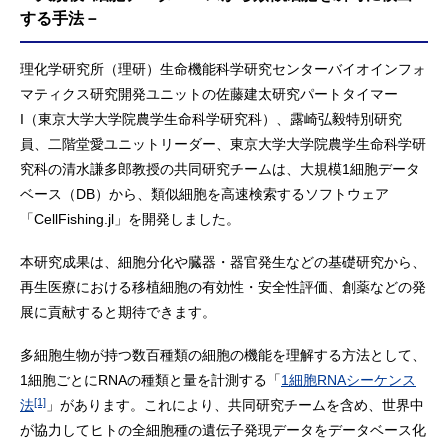
する手法－
理化学研究所（理研）生命機能科学研究センターバイオインフォ
マティクス研究開発ユニットの佐藤建太研究パートタイマー
I（東京大学大学院農学生命科学研究科）、露崎弘毅特別研究
員、二階堂愛ユニットリーダー、東京大学大学院農学生命科学研
究科の清水謙多郎教授の共同研究チームは、大規模1細胞データ
ベース（DB）から、類似細胞を高速検索するソフトウェア
「CellFishing.jl」を開発しました。
本研究成果は、細胞分化や臓器・器官発生などの基礎研究から、
再生医療における移植細胞の有効性・安全性評価、創薬などの発
展に貢献すると期待できます。
多細胞生物が持つ数百種類の細胞の機能を理解する方法として、
1細胞ごとにRNAの種類と量を計測する「
1細胞RNAシーケンス
[1]
法
」があります。これにより、共同研究チームを含め、世界中
が協力してヒトの全細胞種の遺伝子発現データをデータベース化