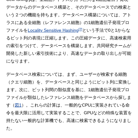
データからのデータベース構築と、そのデータベースでの検索と
いう２つの機能を持ちます。データベース構築については、アト
ラスにある全細胞（レファレンス細胞）の1細胞遺伝子発現プロ
[7]
ファイルを
Locality Sensitive Hashing
という手法で0と1からな
るビット列の表現に圧縮します。この圧縮データに、高速検索用
の索引をつけて、データベースを構築します。共同研究チームが
開発した新しい索引技術により、高速なデータの取り出しが可能
になります。
データベース検索については、まず、ユーザーが検索する細胞
（クエリ細胞）を、データベースと同じようにビット列に変換し
ます。次に、ビット列間の類似度を基に、1細胞遺伝子発現プロ
ファイルが類似したレファレンス細胞をデータベースから探しま
す（
図1
）。これらの計算は、一般的なCPUに実装されている命
令を最大限に活用して実装することで、GPUなどの特殊な装置を
持たない一般的な計算機でも、高速に検索できるようになりまし
た。