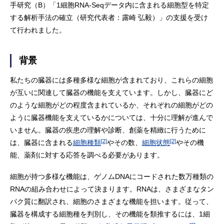
手研究（B）「1細胞RNA-Seqデータ内に含まれる細胞型を特定
する解析手法の確立（研究代表者：露崎 弘毅）」の支援を受け
て行われました。
背景
私たちの臓器には多種多様な細胞が含まれており、これらの細胞
が互いに関連して臓器の機能を支えています。しかし、臓器にど
のような細胞がどの程度含まれているか、それぞれの細胞がどの
ように臓器機能を支えているかについては、十分に理解が進んで
いません。臓器の疾患の理解や診断、創薬を精緻に行うために
[2]
[2]
は、臓器に含まれる
細胞種類
やその数、
細胞状態
やその機
能、薬剤に対する応答を調べる必要があります。
細胞が持つ多様な機能は、ゲノムDNAにコードされた数万種類の
RNAの組み合わせによって決まります。RNAは、さまざまなタン
パク質に翻訳され、細胞のさまざまな機能を担います。従って、
臓器を構成する細胞種を判別し、その機能を類推するには、1細