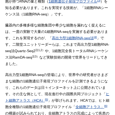
[3]
胞が持つRNAの量と種類（
1細胞遺伝子発現プロファイル
）を
知る必要があります。これを実現する技術が、「1細胞RNAシー
ケンス法（1細胞RNA-seq）」です。
臓器内の多種多様な細胞集団や希少な細胞を漏れなく捉えるに
は、一度の実験で大量の1細胞RNA-seqを実施する必要がありま
[4]
す。これを実現するのが、「
高出力型1細胞RNA-seq法
」で
す。二階堂ユニットリーダーらは、これまで高出力型1細胞RNA-
注1,2）
seq法Quartz-Seq2
や、1細胞完全長トータルRNAシーケン
注3）
ス法RamDA-seq
など実験技術の開発で世界をリードしてき
ました。
高出力型1細胞RNA-seqの登場により、世界中の研究者がさまざ
まな細胞の1細胞遺伝子発現プロファイルを計測できるようにな
り、これらのデータは日々インターネット上に公開されていま
す。その主な例として、現在進行中の国際共同プロジェクト「
ヒ
[5]
ト細胞アトラス（HCA）
」が挙げられます。HCAでは、ヒト細
[6]
胞全種類の1細胞遺伝子発現プロファイル「
全細胞アトラス」
の構築が試みられており、全細胞アトラスの完成によって疾患の