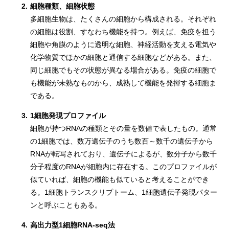
2.
細胞種類、細胞状態
多細胞生物は、たくさんの細胞から構成される。それぞれ
の細胞は役割、すなわち機能を持つ。例えば、免疫を担う
細胞や角膜のように透明な細胞、神経活動を支える電気や
化学物質でほかの細胞と通信する細胞などがある。また、
同じ細胞でもその状態が異なる場合がある。免疫の細胞で
も機能が未熟なものから、成熟して機能を発揮する細胞ま
である。
3.
1細胞発現プロファイル
細胞が持つRNAの種類とその量を数値で表したもの。通常
の1細胞では、数万遺伝子のうち数百～数千の遺伝子から
RNAが転写されており、遺伝子によるが、数分子から数千
分子程度のRNAが細胞内に存在する。このプロファイルが
似ていれば、細胞の機能も似ていると考えることができ
る。1細胞トランスクリプトーム、1細胞遺伝子発現パター
ンと呼ぶこともある。
4.
高出力型1細胞RNA-seq法