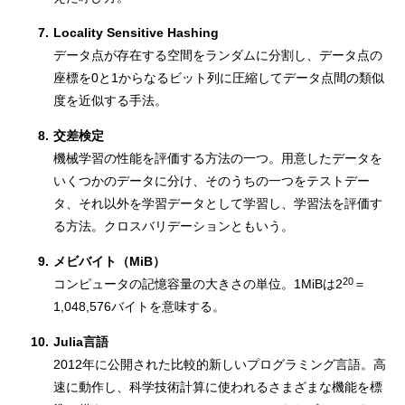
7.
Locality Sensitive Hashing
データ点が存在する空間をランダムに分割し、データ点の
座標を0と1からなるビット列に圧縮してデータ点間の類似
度を近似する手法。
8.
交差検定
機械学習の性能を評価する方法の一つ。用意したデータを
いくつかのデータに分け、そのうちの一つをテストデー
タ、それ以外を学習データとして学習し、学習法を評価す
る方法。クロスバリデーションともいう。
9.
メビバイト（MiB）
20
コンピュータの記憶容量の大きさの単位。1MiBは2
＝
1,048,576バイトを意味する。
10.
Julia言語
2012年に公開された比較的新しいプログラミング言語。高
速に動作し、科学技術計算に使われるさまざまな機能を標