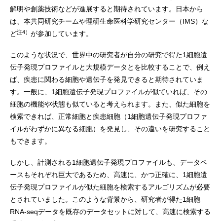
解明や創薬技術などが進展すると期待されています。日本から
は、本共同研究チームや理研生命医科学研究センター（IMS）な
注4）
ど
が参加しています。
このような状況で、世界中の研究者が自分の研究で得た1細胞遺
伝子発現プロファイルと大規模データとを比較することで、例え
ば、疾患に関わる細胞や遺伝子を発見できると期待されていま
す。一般に、1細胞遺伝子発現プロファイルが似ていれば、その
細胞の機能や状態も似ていると考えられます。また、似た細胞を
検索できれば、正常細胞と疾患細胞（1細胞遺伝子発現プロファ
イルがわずかに異なる細胞）を発見し、その違いを研究すること
もできます。
しかし、計測される1細胞遺伝子発現プロファイルも、データベ
ースもそれぞれ巨大であるため、高速に、かつ正確に、1細胞遺
伝子発現プロファイルが似た細胞を検索するアルゴリズムが必要
とされていました。このような背景から、研究者が得た1細胞
RNA-seqデータを既存のデータセットに対して、高速に検索する