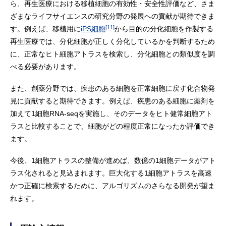
ら、再生医療における移植細胞の有効性・安全性評価など、さま
ざまなライフサイエンスの研究分野の発展への貢献が期待できま
[11]
す。例えば、移植用に
iPS細胞
から目的の分化細胞を作製する
再生医療では、分化細胞が正しく分化しているかを判断するため
に、正常なヒト細胞アトラスを検索し、分化細胞との類似度を調
べる必要があります。
また、創薬分野では、疾患のある細胞を正常細胞に戻す化合物発
見に貢献すると期待できます。例えば、疾患のある細胞に薬剤を
加えて1細胞RNA-seqを実施し、そのデータをヒト健常細胞アト
ラスと比較することで、細胞がどの程度正常になったか評価でき
ます。
今後、1細胞アトラスの整備が進めば、数億の1細胞データがアト
ラス化されると見込まれます。巨大化する1細胞アトラスを高速
かつ正確に検索するために、アルゴリズムのさらなる開発が望ま
れます。