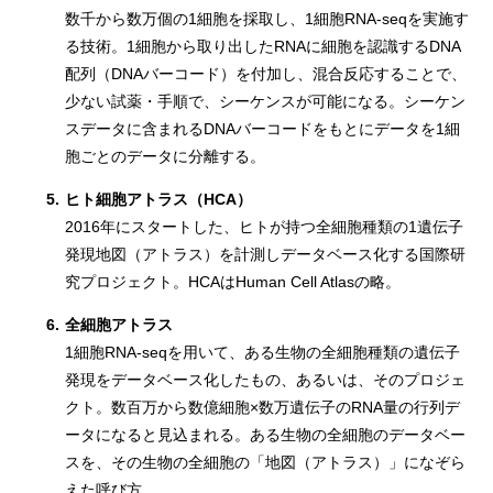
数千から数万個の1細胞を採取し、1細胞RNA-seqを実施す
る技術。1細胞から取り出したRNAに細胞を認識するDNA
配列（DNAバーコード）を付加し、混合反応することで、
少ない試薬・手順で、シーケンスが可能になる。シーケン
スデータに含まれるDNAバーコードをもとにデータを1細
胞ごとのデータに分離する。
5.
ヒト細胞アトラス（HCA）
2016年にスタートした、ヒトが持つ全細胞種類の1遺伝子
発現地図（アトラス）を計測しデータベース化する国際研
究プロジェクト。HCAはHuman Cell Atlasの略。
6.
全細胞アトラス
1細胞RNA-seqを用いて、ある生物の全細胞種類の遺伝子
発現をデータベース化したもの、あるいは、そのプロジェ
クト。数百万から数億細胞×数万遺伝子のRNA量の行列デ
ータになると見込まれる。ある生物の全細胞のデータベー
スを、その生物の全細胞の「地図（アトラス）」になぞら
えた呼び方。