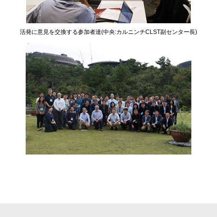
活発に意見を交換する参加者達(中央:カルニンチCLST副センター長)