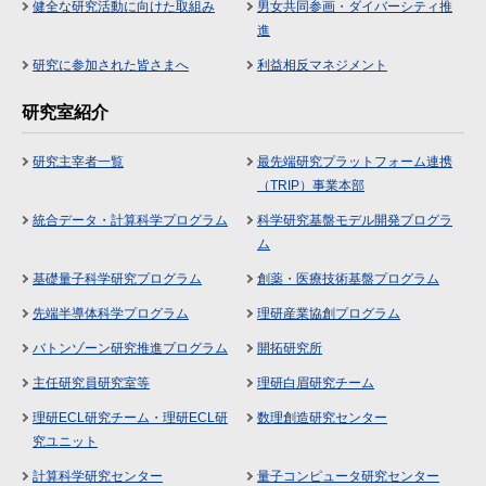
健全な研究活動に向けた取組み
男女共同参画・ダイバーシティ推
進
研究に参加された皆さまへ
利益相反マネジメント
研究室紹介
研究主宰者一覧
最先端研究プラットフォーム連携
（TRIP）事業本部
統合データ・計算科学プログラム
科学研究基盤モデル開発プログラ
ム
基礎量子科学研究プログラム
創薬・医療技術基盤プログラム
先端半導体科学プログラム
理研産業協創プログラム
バトンゾーン研究推進プログラム
開拓研究所
主任研究員研究室等
理研白眉研究チーム
理研ECL研究チーム・理研ECL研
数理創造研究センター
究ユニット
計算科学研究センター
量子コンピュータ研究センター