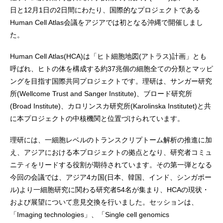
日と12月1日の2日間にわたり、国際的なプロジェクトである
Human Cell Atlas会議をアジアでは初となる沖縄で開催しまし
た。
Human Cell Atlas(HCA)は「ヒト細胞地図(アトラス)計画」とも
呼ばれ、ヒトの体を構成する約37兆個の細胞全ての分類とマッピ
ングを目指す国際共同プロジェクトです。理研は、サンガー研究
所(Wellcome Trust and Sanger Institute)、ブロード研究所
(Broad Institute)、カロリンスカ研究所(Karolinska Institutet)と共
に本プロジェクトの中核機関と位置づけられています。
理研には、一細胞レベルのトランスクリプトーム解析の推進に加
え、アジアにおける本プロジェクトの拠点となり、研究者コミュ
ニティをリードする役割が期待されています。その第一弾となる
今回の会議では、アジア4カ国(日本、韓国、インド、シンガポー
ル)より一細胞研究に関わる研究者54名が集まり、HCAの現状・
および展望について意見交換を行いました。セッションは、
「Imaging technologies」、「Single cell genomics