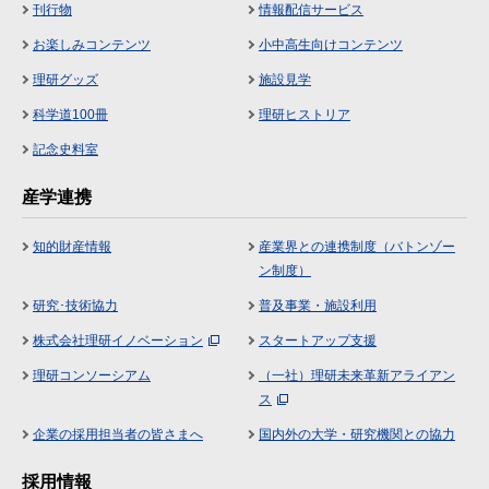
刊行物
情報配信サービス
お楽しみコンテンツ
小中高生向けコンテンツ
理研グッズ
施設見学
科学道100冊
理研ヒストリア
記念史料室
産学連携
知的財産情報
産業界との連携制度（バトンゾー
ン制度）
研究･技術協力
普及事業・施設利用
株式会社理研イノベーション
スタートアップ支援
理研コンソーシアム
（一社）理研未来革新アライアン
ス
企業の採用担当者の皆さまへ
国内外の大学・研究機関との協力
採用情報