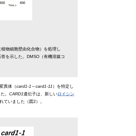
（植物細胞壁由化合物）を処理し
答を示した。DMSO（有機溶媒コ
変異体（
card1-1
～
card1-11
）を特定し
ました。
CARD1
遺伝子は、新しい
ロイシン
れていました（図2）。