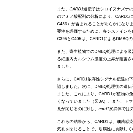
また、
CARD1
遺伝子はシロイヌナズナの
のアミノ酸配列の分析により、CARD1には
C436）が含まれることが明らかになりま
要性を評価するために、各システインを個
C395とC405は、CARD1によるDM
また、寄生植物でのDMBQ処理による吸
る細胞内カルシウム濃度の上昇が阻害され
ました。
さらに、CARD1依存性シグナル伝達の
認しました。次に、DMBQ処理後の遺
ました。これにより、CARD1が植物の
くなっていました（図3A）。また、ト
孔が閉じるのに対し、
card1
変異体では
これらの結果から、CARD1は、細菌
気孔を閉じることで、耐病性に貢献して