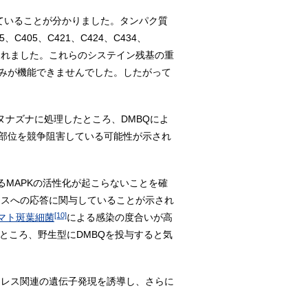
ていることが分かりました。タンパク質
05、C421、C424、C434、
られました。これらのシステイン残基の重
みが機能できませんでした。したがって
イヌナズナに処理したところ、DMBQによ
合部位を競争阻害している可能性が示され
るMAPKの活性化が起こらないことを確
レスへの応答に関与していることが示され
[10]
マト斑葉細菌
による感染の度合いが高
ところ、野生型にDMBQを投与すると気
トレス関連の遺伝子発現を誘導し、さらに