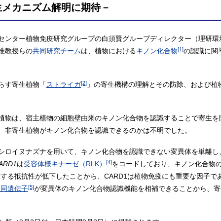
生メカニズム解明に期待－
センター植物免疫研究グループの白須賢グループディレクター（理研環
[1]
准教授らの
共同研究チーム
は、植物における
キノン化合物
の認識に関
[2]
らす寄生植物「
ストライガ
」の寄生機構の理解とその防除、および植
植物は、宿主植物の細胞壁由来のキノン化合物を認識することで寄生を
、非寄生植物がキノン化合物を認識できるのかは不明でした。
シロイヌナズナを用いて、キノン化合物を認識できない変異体を単離し
[4]
ARD1
は
受容体様キナーゼ（RLK）
をコードしており、キノン化合物
する抵抗性が低下したことから、CARD1は植物免疫にも重要な因子で
[5]
相同遺伝子
が変異体のキノン化合物認識機能を相補できることから、寄