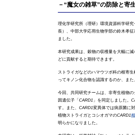
－“魔女の雑草”の防除と寄
理化学研究所（理研）環境資源科学研究
長）、中部大学応用生物学部の鈴木孝征
ました。
本研究成果は、穀物の収穫量を大幅に減
どに貢献すると期待できます。
ストライガなどのハマウツボ科の根寄生
ってキノン化合物を認識するのか、また
今回、共同研究チームは、非寄生植物の
因遺伝子「
CARD1
」を同定しました。
C
す。また、
CARD1
変異体では病原菌に対
植物ストライガとコシオガマの
CARD1
明らかになりました。