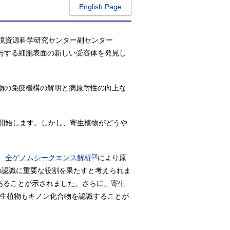
English Page
境資源科学研究センター副センター
与する細胞表面の新しい受容体を発見し
物の免疫機構の解明と病原耐性の向上な
開始します。しかし、寄生植物がどうや
[3]
、
全ゲノムシークエンス解析
により原
の認識に重要な役割を果たすと考えられま
あることが示されました。さらに、寄生
生植物もキノン化合物を認識することが