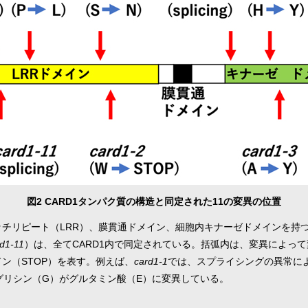
図2 CARD1タンパク質の構造と同定された11の変異の位置
リッチリピート（LRR）、膜貫通ドメイン、細胞内キナーゼドメインを持
d1-11
）は、全てCARD1内で同定されている。括弧内は、変異によっ
コドン（STOP）を表す。例えば、
card1-1
では、スプライシングの異常に
グリシン（G）がグルタミン酸（E）に変異している。