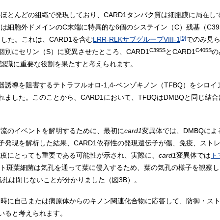
ほとんどの組織で発現しており、CARD1タンパク質は細胞膜に局在し
細胞外ドメインのC末端に特異的な6個のシステイン（C）残基（C395、C4
[9]
した。これは、CARD1を含む
LRR-RLKサブグループVIII-1
でのみ見
C395S
C405S
別にセリン（S）に変異させたところ、CARD1
とCARD1
の
BQの認識に重要な役割を果たすと考えられます。
器誘導を阻害するテトラフルオロ-1,4-ベンゾキノン（TFBQ）をシロ
ました。このことから、CARD1において、TFBQはDMBQと同じ結
下流のイベントを解明するために、最初に
card1
変異体では、DMBQによ
伝子発現を解析した結果、CARD1依存性の発現遺伝子が傷、免疫、スト
免疫にとっても重要である可能性が示され、実際に、
card1
変異体では
ト
マト斑葉細菌は気孔を通って葉に侵入するため、葉の気孔の様子を観察し
気孔は閉じないことが分かりました（図3B）。
感染時に自己または病原体からのキノン関連化合物に応答して、防御・ス
いると考えられます。