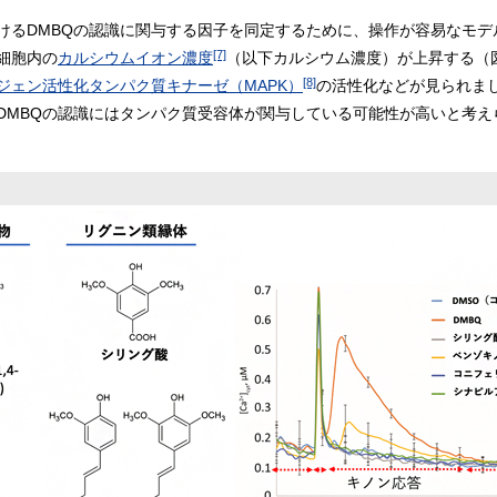
けるDMBQの認識に関与する因子を同定するために、操作が容易なモデ
[7]
細胞内の
カルシウムイオン濃度
（以下カルシウム濃度）が上昇する（
[8]
ジェン活性化タンパク質キナーゼ（MAPK）
の活性化などが見られま
DMBQの認識にはタンパク質受容体が関与している可能性が高いと考え