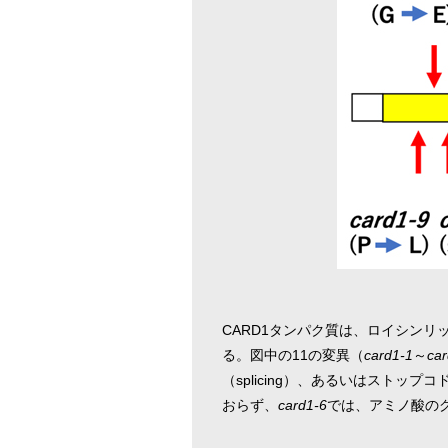
CARD1タンパク質は、ロイシン
る。図中の11の変異（
card1-1
～
car
（splicing）、あるいはストップ
おらず、
card1-6
では、アミノ酸の