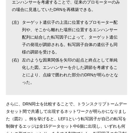
エンハンサーを考慮することで、従来のプロモーターのみ
の場合に見逃していたDRNを再構築できる。
(左)
ターゲット遺伝子の上流に位置するプロモーター配
列や、そこから離れた場所に位置するエンハンサー
配列に結合した転写因子によって、ターゲット遺伝
子の発現が調節される。転写因子自体の遺伝子も同
様の調節を受ける。
(右)
左のような因果関係を矢印の起点と終点として単純
化した図。エンハンサーを介した調節を考慮するこ
とにより、点線で囲われた部分のDRNが明らかとな
った。
さらに、DRN同士を比較することで、トランスクリプトームデー
タセット間で共通して出現するネットワークが明らかになりまし
た（図2）。例を挙げると、LEF1という転写因子が自己の転写を
制御するエッジは全15データセット中6個に出現し、いずれも何