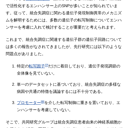
で活性化するエンハンサー上のSNPが多いことが知られていま
す。従って、統合失調症に関わる遺伝子発現制御異常のメカニズ
ムを解明するためには、多数の遺伝子の転写制御についてエンハ
ンサーを考慮に入れて検討することが重要だと考えられます。
これまで、統合失調症に関連する遺伝子群の遺伝子回路について
は多くの報告がなされてきましたが、先行研究には以下のような
問題点がありました。
[7]
1.
特定の
転写因子
だけに着目しており、遺伝子発現調節の
全体像を見ていない。
2.
単一のデータセットに基づいており、統合失調症の多様な
病因や共通の特徴を議論するには不十分である。
[8]
3.
プロモーター
を介した転写制御に重きを置いており、エ
ンハンサーを考慮していない。
そこで、共同研究グループは統合失調症患者由来の神経系細胞か