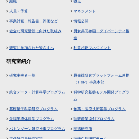
組織
拠点
人員・予算
マネジメント
事業計画・報告書・評価など
情報公開
健全な研究活動に向けた取組み
男女共同参画・ダイバーシティ推
進
研究に参加された皆さまへ
利益相反マネジメント
研究室紹介
研究主宰者一覧
最先端研究プラットフォーム連携
（TRIP）事業本部
統合データ・計算科学プログラム
科学研究基盤モデル開発プログラ
ム
基礎量子科学研究プログラム
創薬・医療技術基盤プログラム
先端半導体科学プログラム
理研産業協創プログラム
バトンゾーン研究推進プログラム
開拓研究所
主任研究員研究室等
理研白眉研究チーム