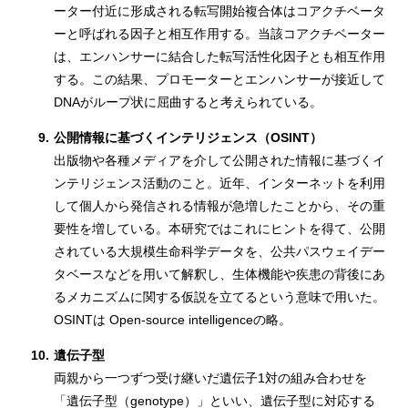
ーター付近に形成される転写開始複合体はコアクチベータ
ーと呼ばれる因子と相互作用する。当該コアクチベーター
は、エンハンサーに結合した転写活性化因子とも相互作用
する。この結果、プロモーターとエンハンサーが接近して
DNAがループ状に屈曲すると考えられている。
9.
公開情報に基づくインテリジェンス（OSINT）
出版物や各種メディアを介して公開された情報に基づくイ
ンテリジェンス活動のこと。近年、インターネットを利用
して個人から発信される情報が急増したことから、その重
要性を増している。本研究ではこれにヒントを得て、公開
されている大規模生命科学データを、公共パスウェイデー
タベースなどを用いて解釈し、生体機能や疾患の背後にあ
るメカニズムに関する仮説を立てるという意味で用いた。
OSINTは Open-source intelligenceの略。
10.
遺伝子型
両親から一つずつ受け継いだ遺伝子1対の組み合わせを
「遺伝子型（genotype）」といい、遺伝子型に対応する