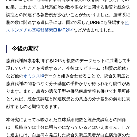
結果、これまで、血球系細胞の数や眼などに関する形質と統合失
調症との関連する報告例が少ないことが分かりました。血球系細
胞の数に関連する遺伝子には、図2で示したDRNにも登場する
ヒ
[12]
ストンメチル基転移酵素EHMT2
などが含まれました。
今後の期待
脂質代謝酵素を制御するDRNが複数のデータセットに共通して出
現していたことを考慮すると、今後はリピドーム（脂質の総体）
[3]
など他の
オミクス
データと組み合わせることで、統合失調症と
脂質代謝の間をつなぐ分子基盤の手掛かりが得られる可能性があ
ります。また、患者の遺伝子型や併発疾患情報も併せて利用可能
となれば、統合失調症と関連疾患との共通の分子基盤の解明に貢
献するものと期待できます。
本研究によって示唆された血球系細胞数と統合失調症との関係
は、現時点では十分に明らかになっているとはいえません。しか
し過去には、白血病を発症した統合失調症患者が白血病治療のた