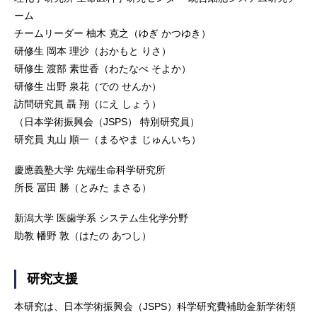
ーム
チームリーダー 柚木 克之（ゆぎ かつゆき）
研修生 岡本 理沙（おかもと りさ）
研修生 渡部 素世香（わたなべ そよか）
研修生 出野 泉花（での せんか）
訪問研究員 聶 翔（にえ しょう）
（日本学術振興会（JSPS） 特別研究員）
研究員 丸山 順一（まるやま じゅんいち）
慶應義塾大学 先端生命科学研究所
所長 冨田 勝（とみた まさる）
新潟大学 医歯学系 システム生化学分野
助教 幡野 敦（はたの あつし）
研究支援
本研究は、日本学術振興会（JSPS）科学研究費補助金新学術領