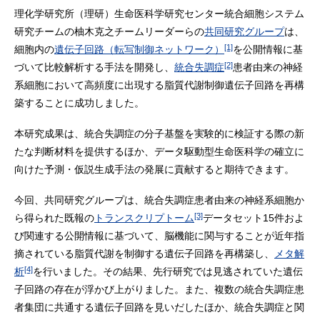
理化学研究所（理研）生命医科学研究センター統合細胞システム
研究チームの柚木克之チームリーダーらの
共同研究グループ
は、
[1]
細胞内の
遺伝子回路（転写制御ネットワーク）
を公開情報に基
[2]
づいて比較解析する手法を開発し、
統合失調症
患者由来の神経
系細胞において高頻度に出現する脂質代謝制御遺伝子回路を再構
築することに成功しました。
本研究成果は、統合失調症の分子基盤を実験的に検証する際の新
たな判断材料を提供するほか、データ駆動型生命医科学の確立に
向けた予測・仮説生成手法の発展に貢献すると期待できます。
今回、共同研究グループは、統合失調症患者由来の神経系細胞か
[3]
ら得られた既報の
トランスクリプトーム
データセット15件およ
び関連する公開情報に基づいて、脳機能に関与することが近年指
摘されている脂質代謝を制御する遺伝子回路を再構築し、
メタ解
[4]
析
を行いました。その結果、先行研究では見逃されていた遺伝
子回路の存在が浮かび上がりました。また、複数の統合失調症患
者集団に共通する遺伝子回路を見いだしたほか、統合失調症と関