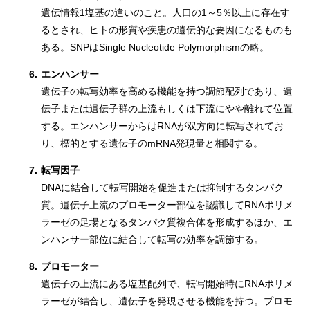
遺伝情報1塩基の違いのこと。人口の1～5％以上に存在す
るとされ、ヒトの形質や疾患の遺伝的な要因になるものも
ある。SNPはSingle Nucleotide Polymorphismの略。
6.
エンハンサー
遺伝子の転写効率を高める機能を持つ調節配列であり、遺
伝子または遺伝子群の上流もしくは下流にやや離れて位置
する。エンハンサーからはRNAが双方向に転写されてお
り、標的とする遺伝子のmRNA発現量と相関する。
7.
転写因子
DNAに結合して転写開始を促進または抑制するタンパク
質。遺伝子上流のプロモーター部位を認識してRNAポリメ
ラーゼの足場となるタンパク質複合体を形成するほか、エ
ンハンサー部位に結合して転写の効率を調節する。
8.
プロモーター
遺伝子の上流にある塩基配列で、転写開始時にRNAポリメ
ラーゼが結合し、遺伝子を発現させる機能を持つ。プロモ