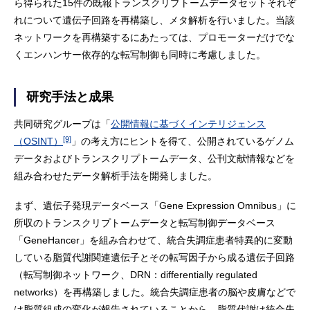
ら得られた15件の既報トランスクリプトームデータセットそれぞ
れについて遺伝子回路を再構築し、メタ解析を行いました。当該
ネットワークを再構築するにあたっては、プロモーターだけでな
くエンハンサー依存的な転写制御も同時に考慮しました。
研究手法と成果
共同研究グループは「
公開情報に基づくインテリジェンス
[9]
（OSINT）
」の考え方にヒントを得て、公開されているゲノム
データおよびトランスクリプトームデータ、公刊文献情報などを
組み合わせたデータ解析手法を開発しました。
まず、遺伝子発現データベース「Gene Expression Omnibus」に
所収のトランスクリプトームデータと転写制御データベース
「GeneHancer」を組み合わせて、統合失調症患者特異的に変動
している脂質代謝関連遺伝子とその転写因子から成る遺伝子回路
（転写制御ネットワーク、DRN：differentially regulated
networks）を再構築しました。統合失調症患者の脳や皮膚などで
は脂質組成の変化が報告されていることから、脂質代謝は統合失