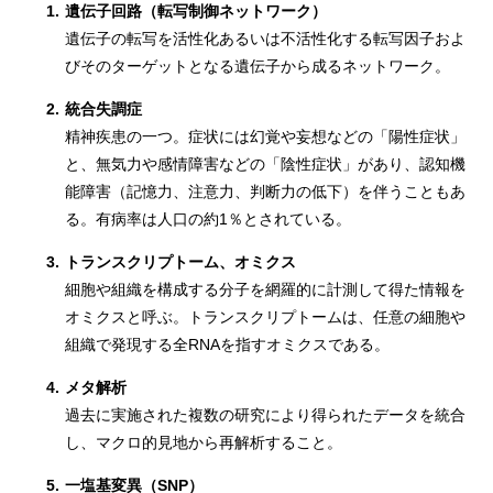
1.
遺伝子回路（転写制御ネットワーク）
遺伝子の転写を活性化あるいは不活性化する転写因子およ
びそのターゲットとなる遺伝子から成るネットワーク。
2.
統合失調症
精神疾患の一つ。症状には幻覚や妄想などの「陽性症状」
と、無気力や感情障害などの「陰性症状」があり、認知機
能障害（記憶力、注意力、判断力の低下）を伴うこともあ
る。有病率は人口の約1％とされている。
3.
トランスクリプトーム、オミクス
細胞や組織を構成する分子を網羅的に計測して得た情報を
オミクスと呼ぶ。トランスクリプトームは、任意の細胞や
組織で発現する全RNAを指すオミクスである。
4.
メタ解析
過去に実施された複数の研究により得られたデータを統合
し、マクロ的見地から再解析すること。
5.
一塩基変異（SNP）