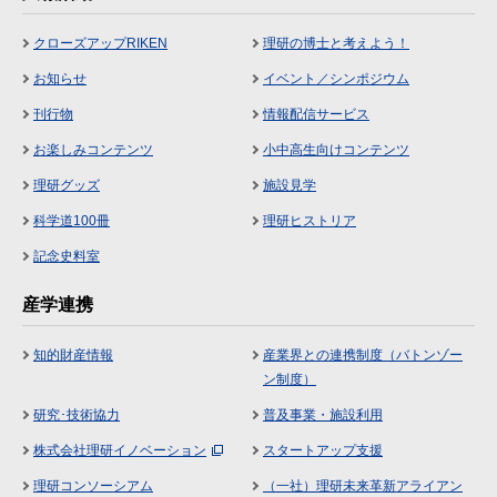
クローズアップRIKEN
理研の博士と考えよう！
お知らせ
イベント／シンポジウム
刊行物
情報配信サービス
お楽しみコンテンツ
小中高生向けコンテンツ
理研グッズ
施設見学
科学道100冊
理研ヒストリア
記念史料室
産学連携
知的財産情報
産業界との連携制度（バトンゾー
ン制度）
研究･技術協力
普及事業・施設利用
株式会社理研イノベーション
スタートアップ支援
理研コンソーシアム
（一社）理研未来革新アライアン