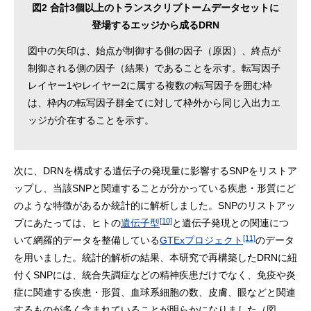
図2 合計3個以上のトランスクリプトームデータセットに
登場するエッジから成るDRN
図中の矢印は、始点が制御する側の因子（原因）、終点が
制御される側の因子（結果）であることを示す。転写因子
レイヤー1やレイヤー2に属する複数の転写因子を囲む枠
は、枠内の転写因子群全てに対して枠外から同じ入出力エ
ッジが介在することを示す。
次に、DRNを構成する遺伝子の発現量に影響するSNPをリストア
ップし、当該SNPと関連することが分かっている疾患・形質にど
のような特徴があるか統計的に解析しました。SNPのリストアッ
[10]
プにあたっては、ヒトの
遺伝子型
と遺伝子発現との関連につ
[11]
いて網羅的データを整備している
GTExプロジェクト
のデータ
を用いました。統計的解析の結果、本研究で再構築したDRNに紐
付くSNPには、統合失調症などの精神疾患だけでなく、免疫や炎
症に関連する疾患・形質、血球系細胞の数、皮膚、眼などと関連
するものが多く含まれていることが明らかになりました（図