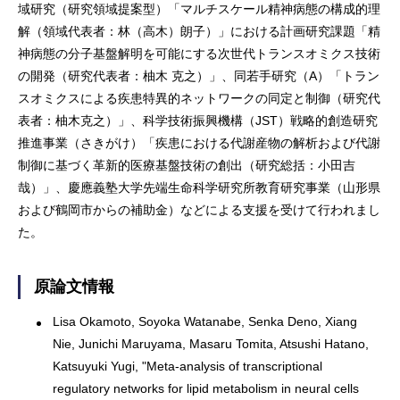
域研究（研究領域提案型）「マルチスケール精神病態の構成的理
解（領域代表者：林（高木）朗子）」における計画研究課題「精
神病態の分子基盤解明を可能にする次世代トランスオミクス技術
の開発（研究代表者：柚木 克之）」、同若手研究（A）「トラン
スオミクスによる疾患特異的ネットワークの同定と制御（研究代
表者：柚木克之）」、科学技術振興機構（JST）戦略的創造研究
推進事業（さきがけ）「疾患における代謝産物の解析および代謝
制御に基づく革新的医療基盤技術の創出（研究総括：小田吉
哉）」、慶應義塾大学先端生命科学研究所教育研究事業（山形県
および鶴岡市からの補助金）などによる支援を受けて行われまし
た。
原論文情報
Lisa Okamoto, Soyoka Watanabe, Senka Deno, Xiang
Nie, Junichi Maruyama, Masaru Tomita, Atsushi Hatano,
Katsuyuki Yugi, "Meta-analysis of transcriptional
regulatory networks for lipid metabolism in neural cells