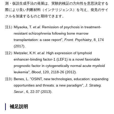
測・仮説生成手法の発展は、実験的検証の方向性を意思決定する
際により良い判断材料（インテリジェンス）を与え、発見のサイ
クルを加速するものと期待できます。
注1）
Miyaoka, T.
et.al
. Remission of psychosis in treatment-
resistant schizophrenia following bone marrow
transplantation: a case report",
Front. Psychiatry
, 8, 174
(2017).
注2）
Metzeler, K.H.
et.al
. High expression of lymphoid
enhancer-binding factor-1 (LEF1) is a novel favorable
prognostic factor in cytogenetically normal acute myeloid
leukemia",
Blood
, 120, 2118-26 (2012).
注3）
Benes, L. "OSINT, new technologies, education: expanding
opportunities and threats. a new paradigm",
J. Strateg.
Secur
., 6, 22-37 (2013).
補足説明