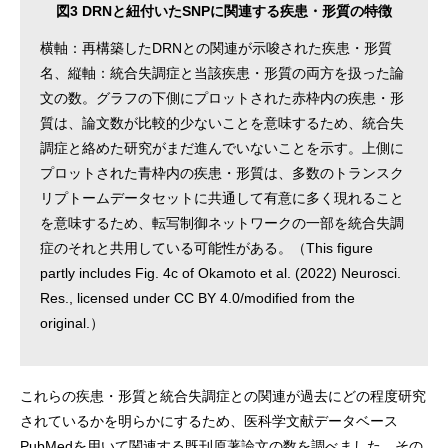
図3 DRNと紐付いたSNPに関連する疾患・形質の特徴
横軸：再構築したDRNとの関連が示唆された疾患・形質
名、縦軸：統合失調症と当該疾患・形質の両方を扱った論
文の数。グラフの下側にプロットされた赤枠内の疾患・形
質は、論文数が比較的少ないことを意味するため、統合失
調症と絡めた研究がまだ進んでいないことを示す。上側に
プロットされた青枠内の疾患・形質は、多数のトランスク
リプトームデータセットに共通して有意に多く現れること
を意味するため、転写制御ネットワークの一部を統合失調
症のそれと共用している可能性がある。（This figure
partly includes Fig. 4c of Okamoto et al. (2022) Neurosci.
Res., licensed under CC BY 4.0/modified from the
original.）
これらの疾患・形質と統合失調症との関連が過去にどの程度研究
されているかを明らかにするため、医科学文献データベース
PubMedを用いて関連する既刊原著論文の数を調べました。その