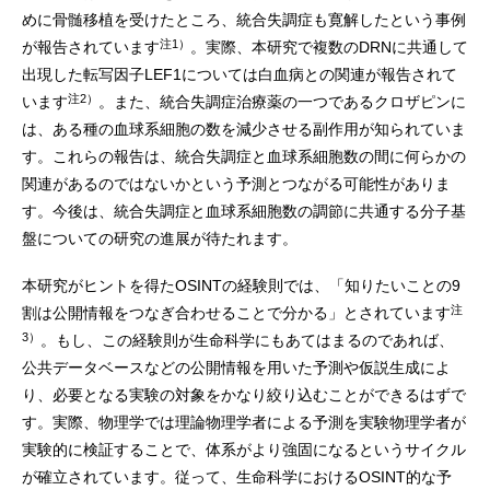
めに骨髄移植を受けたところ、統合失調症も寛解したという事例
注1）
が報告されています
。実際、本研究で複数のDRNに共通して
出現した転写因子LEF1については白血病との関連が報告されて
注2）
います
。また、統合失調症治療薬の一つであるクロザピンに
は、ある種の血球系細胞の数を減少させる副作用が知られていま
す。これらの報告は、統合失調症と血球系細胞数の間に何らかの
関連があるのではないかという予測とつながる可能性がありま
す。今後は、統合失調症と血球系細胞数の調節に共通する分子基
盤についての研究の進展が待たれます。
本研究がヒントを得たOSINTの経験則では、「知りたいことの9
注
割は公開情報をつなぎ合わせることで分かる」とされています
3）
。もし、この経験則が生命科学にもあてはまるのであれば、
公共データベースなどの公開情報を用いた予測や仮説生成によ
り、必要となる実験の対象をかなり絞り込むことができるはずで
す。実際、物理学では理論物理学者による予測を実験物理学者が
実験的に検証することで、体系がより強固になるというサイクル
が確立されています。従って、生命科学におけるOSINT的な予