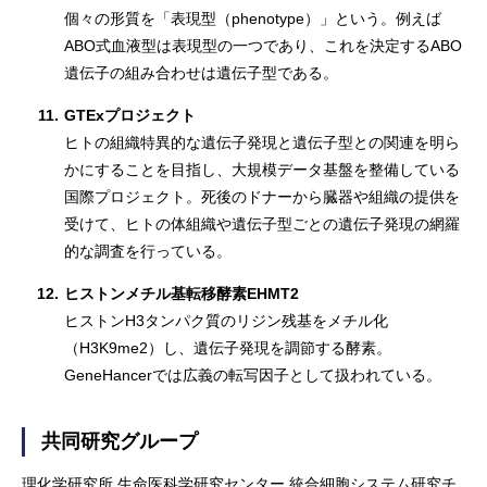
個々の形質を「表現型（phenotype）」という。例えば
ABO式血液型は表現型の一つであり、これを決定するABO
遺伝子の組み合わせは遺伝子型である。
11.
GTExプロジェクト
ヒトの組織特異的な遺伝子発現と遺伝子型との関連を明ら
かにすることを目指し、大規模データ基盤を整備している
国際プロジェクト。死後のドナーから臓器や組織の提供を
受けて、ヒトの体組織や遺伝子型ごとの遺伝子発現の網羅
的な調査を行っている。
12.
ヒストンメチル基転移酵素EHMT2
ヒストンH3タンパク質のリジン残基をメチル化
（H3K9me2）し、遺伝子発現を調節する酵素。
GeneHancerでは広義の転写因子として扱われている。
共同研究グループ
理化学研究所 生命医科学研究センター 統合細胞システム研究チ