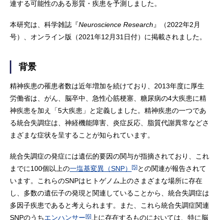
連する可能性のある形質・疾患を予測しました。
本研究は、科学雑誌『
Neuroscience Research
』（2022年2月
号）、オンライン版（2021年12月31日付）に掲載されました。
背景
精神疾患の罹患者数は近年増加を続けており、2013年度に厚生
労働省は、がん、脳卒中、急性心筋梗塞、糖尿病の4大疾患に精
神疾患を加え「5大疾患」と定義しました。精神疾患の一つであ
る統合失調症は、神経機能障害、炎症反応、脂質代謝異常などさ
まざまな症状を呈することが知られています。
統合失調症の発症には遺伝的要因の関与が指摘されており、これ
[5]
までに100個以上の
一塩基変異（SNP）
との関連が報告されて
います。これらのSNPはヒトゲノム上のさまざまな場所に存在
し、多数の遺伝子の発現と関連していることから、統合失調症は
多因子疾患であると考えられます。また、これら統合失調症関連
[6]
SNPのうち
エンハンサー
上に存在するものにおいては、特に脳