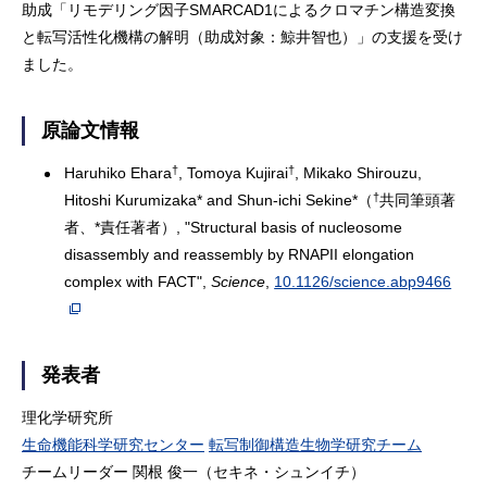
助成「リモデリング因子SMARCAD1によるクロマチン構造変換
と転写活性化機構の解明（助成対象：鯨井智也）」の支援を受け
ました。
原論文情報
†
†
Haruhiko Ehara
, Tomoya Kujirai
, Mikako Shirouzu,
†
Hitoshi Kurumizaka* and Shun-ichi Sekine*（
共同筆頭著
者、*責任著者）, "Structural basis of nucleosome
disassembly and reassembly by RNAPII elongation
complex with FACT",
Science
,
10.1126/science.abp9466
発表者
理化学研究所
生命機能科学研究センター
転写制御構造生物学研究チーム
チームリーダー 関根 俊一（セキネ・シュンイチ）