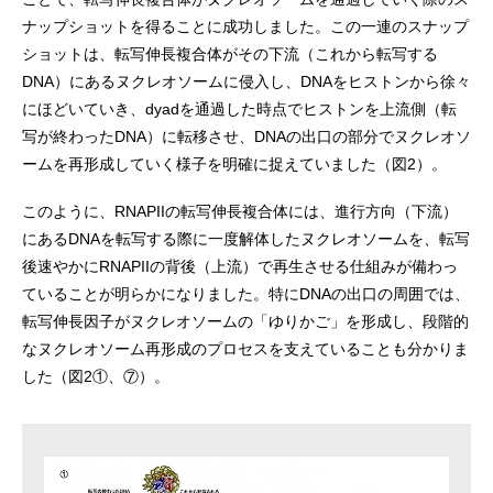
ナップショットを得ることに成功しました。この一連のスナップ
ショットは、転写伸長複合体がその下流（これから転写する
DNA）にあるヌクレオソームに侵入し、DNAをヒストンから徐々
にほどいていき、dyadを通過した時点でヒストンを上流側（転
写が終わったDNA）に転移させ、DNAの出口の部分でヌクレオソ
ームを再形成していく様子を明確に捉えていました（図2）。
このように、RNAPIIの転写伸長複合体には、進行方向（下流）
にあるDNAを転写する際に一度解体したヌクレオソームを、転写
後速やかにRNAPIIの背後（上流）で再生させる仕組みが備わっ
ていることが明らかになりました。特にDNAの出口の周囲では、
転写伸長因子がヌクレオソームの「ゆりかご」を形成し、段階的
なヌクレオソーム再形成のプロセスを支えていることも分かりま
した（図2①、⑦）。