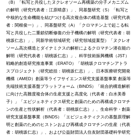
（B）「転写と共役したヌクレオソーム再構築の分子メカニズム
の解明（研究代表者：江原晴彦）」、同基盤研究（S）「転写と
中核的な生命機能を結びつける高次複合体の構造基盤（研究代表
者：関根俊一）」、同基盤研究（A）「クロマチン上で起こる転
写と共役した二重鎖切断修復の分子機構の解明（研究代表者：胡
桃坂仁志）」、同新学術領域研究（研究領域提案型）「ヌクレオ
ソーム高次構造とダイナミクスの解析によるクロマチン潜在能の
解明（研究代表者：胡桃坂仁志）」、科学技術振興機構（JST）
戦略的創造研究推進事業（ERATO）「胡桃坂クロマチンアトラ
スプロジェクト（研究総括：胡桃坂仁志）」、日本医療研究開発
機構（AMED）創薬等ライフサイエンス研究支援基盤事業 創薬等
先端技術支援基盤プラットフォーム（BINDS）「統合的構造解析
に向けた高難度複合体の生産支援と高度化（代表者：白水美香
子）」「エピジェネティクス研究と創薬のための再構成クロマチ
ンの生産と性状解析（代表者：胡桃坂仁志）」、生命科学・創薬
研究支援基盤事業（BINDS）「エピジェネティクスの基盤原理解
明と創薬のためのヒストンおよび再構成クロマチンの生産（代表
者：胡桃坂仁志）」、および公益財団法人住友財団基礎科学研究