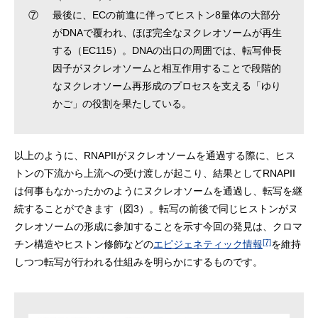
⑦
最後に、ECの前進に伴ってヒストン8量体の大部分
がDNAで覆われ、ほぼ完全なヌクレオソームが再生
する（EC115）。DNAの出口の周囲では、転写伸長
因子がヌクレオソームと相互作用することで段階的
なヌクレオソーム再形成のプロセスを支える「ゆり
かご」の役割を果たしている。
以上のように、RNAPIIがヌクレオソームを通過する際に、ヒス
トンの下流から上流への受け渡しが起こり、結果としてRNAPII
は何事もなかったかのようにヌクレオソームを通過し、転写を継
続することができます（図3）。転写の前後で同じヒストンがヌ
クレオソームの形成に参加することを示す今回の発見は、クロマ
[7]
チン構造やヒストン修飾などの
エピジェネティック情報
を維持
しつつ転写が行われる仕組みを明らかにするものです。