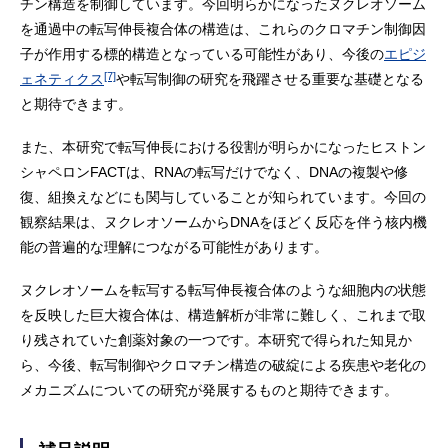
チン構造を制御しています。今回明らかになったヌクレオソーム
を通過中の転写伸長複合体の構造は、これらのクロマチン制御因
子が作用する標的構造となっている可能性があり、今後の
エピジ
[7]
ェネティクス
や転写制御の研究を飛躍させる重要な基礎となる
と期待できます。
また、本研究で転写伸長における役割が明らかになったヒストン
シャペロンFACTは、RNAの転写だけでなく、DNAの複製や修
復、組換えなどにも関与していることが知られています。今回の
観察結果は、ヌクレオソームからDNAをほどく反応を伴う核内機
能の普遍的な理解につながる可能性があります。
ヌクレオソームを転写する転写伸長複合体のような細胞内の状態
を反映した巨大複合体は、構造解析が非常に難しく、これまで取
り残されていた創薬対象の一つです。本研究で得られた知見か
ら、今後、転写制御やクロマチン構造の破綻による疾患や老化の
メカニズムについての研究が発展するものと期待できます。