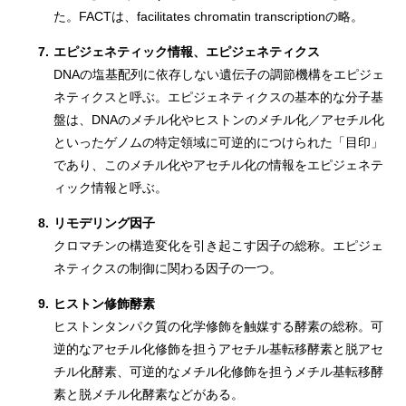
た。FACTは、facilitates chromatin transcriptionの略。
7.
エピジェネティック情報、エピジェネティクス
DNAの塩基配列に依存しない遺伝子の調節機構をエピジェ
ネティクスと呼ぶ。エピジェネティクスの基本的な分子基
盤は、DNAのメチル化やヒストンのメチル化／アセチル化
といったゲノムの特定領域に可逆的につけられた「目印」
であり、このメチル化やアセチル化の情報をエピジェネテ
ィック情報と呼ぶ。
8.
リモデリング因子
クロマチンの構造変化を引き起こす因子の総称。エピジェ
ネティクスの制御に関わる因子の一つ。
9.
ヒストン修飾酵素
ヒストンタンパク質の化学修飾を触媒する酵素の総称。可
逆的なアセチル化修飾を担うアセチル基転移酵素と脱アセ
チル化酵素、可逆的なメチル化修飾を担うメチル基転移酵
素と脱メチル化酵素などがある。