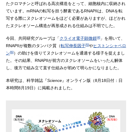
たクロマチンと呼ばれる高次構造をとって、細胞核内に収納され
ています。mRNAの転写を担う酵素であるRNAPIIは、DNAを転
写する際にヌクレオソームをほどく必要がありますが、ほどかれ
たヌクレオソーム構造が再形成される仕組みは不明でした。
[4]
今回、共同研究グループは「
クライオ電子顕微鏡
」を用いて、
[5]
RNAPIIが複数のタンパク質（
転写伸長因子
や
ヒストンシャペロ
[6]
ン
）の助けを借りてヌクレオソームを通過する様子を捉えまし
た。その結果、RNAPIIが前方のヌクレオソームをいったん解体
し、後方で組み立て直す仕組みが初めて明らかになりました。
本研究は、科学雑誌『
Science
』オンライン版（8月18日付：日
本時間8月19日）に掲載されました。