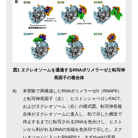
図1 ヌクレオソームを通過するRNAポリメラーゼと転写伸
長因子の複合体
A)
本実験で再構成したRNAポリメラーゼII（RNAPII）
と転写伸長因子（左）、ヒストンシャペロンFACT、
およびヌクレオソーム（右）の模式図。転写伸長複
合体がヌクレオソームに進入し、B)で示した構造で
停止するまでに転写されるDNAを色分けし、ヒスト
ンから剥がれるDNAの先端を色矢印で示した。ヌク
レオソームに入ったRNAPIIは、まずdyadの直前