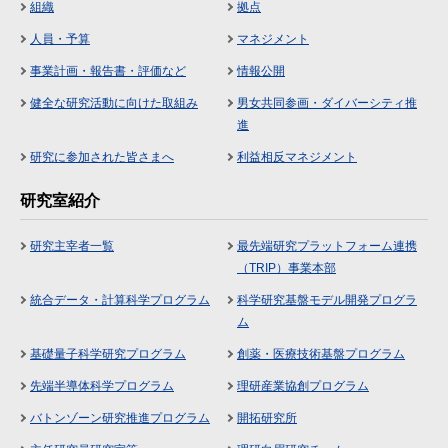
組織
拠点
人員・予算
マネジメント
事業計画・報告書・評価など
情報公開
健全な研究活動に向けた取組み
男女共同参画・ダイバーシティ推
進
研究に参加された皆さまへ
利益相反マネジメント
研究室紹介
研究主宰者一覧
最先端研究プラットフォーム連携
（TRIP）事業本部
統合データ・計算科学プログラム
科学研究基盤モデル開発プログラ
ム
基礎量子科学研究プログラム
創薬・医療技術基盤プログラム
先端半導体科学プログラム
理研産業協創プログラム
バトンゾーン研究推進プログラム
開拓研究所