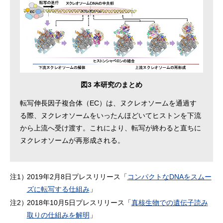
図3 本研究のまとめ
転写伸長因子複合体（EC）は、ヌクレオソームを通過す
る際、ヌクレオソームをいったんほどいてヒストンを下流
から上流へ受け渡す。これにより、転写が終わると直ちに
ヌクレオソームが再形成される。
注1）
2019年2月8日プレスリリース「
コンパクトなDNAをスムー
ズに転写する仕組み
」
注2）
2018年10月5日プレスリリース「
真核生物での遺伝子読み
取りの仕組みを解明
」