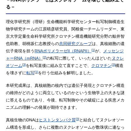
る－
理化学研究所（理研）生命機能科学研究センター転写制御構造生
物学研究チームの江原晴彦研究員、関根俊一チームリーダー、東
京大学定量生命科学研究所クロマチン構造機能研究分野の鯨井智
也助教、胡桃坂仁志教授らの
共同研究グループ
は、真核細胞の遺
[1]
伝子発現を担う
RNAポリメラーゼII（RNAPII）
が、
メッセンジ
[2]
ャーRNA（mRNA）
の転写に際して、いったんほどいた
ヌクレ
[3]
[3]
オソーム
を転写直後に組み立て直すことで、
クロマチン
構造
[1]
を壊さずに
転写
を行う仕組みを解明しました。
本研究成果は、真核細胞の核内では遺伝子発現とクロマチン構造
の維持がどのように両立しているのかという生物学上の大きな謎
に答えるものであり、今後、転写制御やその破綻による疾患メカ
ニズムの理解への発展が期待できます。
[3]
真核生物のDNAは
ヒストンタンパク質
と結合してヌクレオソー
ム構造を形成し、さらに複数のヌクレオソームが数珠状に連なっ