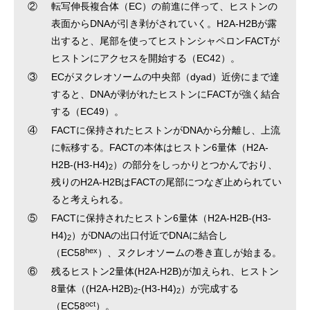
②
転写伸長複合体（EC）の前進に伴って、ヒストンの
表面からDNAが引き剥がされていく。H2A-H2Bが露
出すると、尾部を使ってヒストンシャペロンFACTが
ヒストンにアクセスを開始する（EC42）。
③
ECがヌクレオソームの中央部（dyad）近傍にまで達
すると、DNAが剥がれたヒストンにFACTが強く結合
する（EC49）。
④
FACTに保持されたヒストンがDNAから分離し、上流
に転移する。FACTの本体はヒストン6量体（H2A-
H2B-(H3-H4)
）の部分をしっかりとつかんでおり、
2
残りのH2A-H2BはFACTの尾部につなぎ止められてい
ると考えられる。
⑤
FACTに保持されたヒストン6量体（H2A-H2B-(H3-
H4)
）がDNAの出口付近でDNAに結合し
2
hex
（EC58
）、ヌクレオソームの巻き直しが始まる。
⑥
残るヒストン2量体(H2A-H2B)が加えられ、ヒストン
8量体（(H2A-H2B)
-(H3-H4)
）が完成する
2
2
oct
（EC58
）。