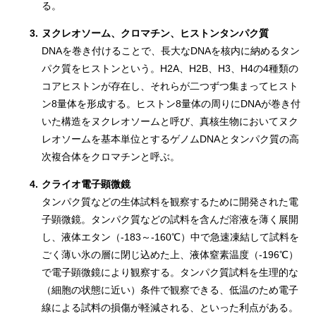
る。
3.
ヌクレオソーム、クロマチン、ヒストンタンパク質
DNAを巻き付けることで、長大なDNAを核内に納めるタン
パク質をヒストンという。H2A、H2B、H3、H4の4種類の
コアヒストンが存在し、それらが二つずつ集まってヒスト
ン8量体を形成する。ヒストン8量体の周りにDNAが巻き付
いた構造をヌクレオソームと呼び、真核生物においてヌク
レオソームを基本単位とするゲノムDNAとタンパク質の高
次複合体をクロマチンと呼ぶ。
4.
クライオ電子顕微鏡
タンパク質などの生体試料を観察するために開発された電
子顕微鏡。タンパク質などの試料を含んだ溶液を薄く展開
し、液体エタン（-183～-160℃）中で急速凍結して試料を
ごく薄い氷の層に閉じ込めた上、液体窒素温度（-196℃）
で電子顕微鏡により観察する。タンパク質試料を生理的な
（細胞の状態に近い）条件で観察できる、低温のため電子
線による試料の損傷が軽減される、といった利点がある。