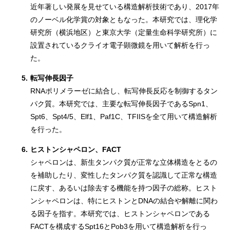
近年著しい発展を見せている構造解析技術であり、2017年
のノーベル化学賞の対象ともなった。本研究では、理化学
研究所（横浜地区）と東京大学（定量生命科学研究所）に
設置されているクライオ電子顕微鏡を用いて解析を行っ
た。
5.
転写伸長因子
RNAポリメラーゼに結合し、転写伸長反応を制御するタン
パク質。本研究では、主要な転写伸長因子であるSpn1、
Spt6、Spt4/5、Elf1、Paf1C、TFIISを全て用いて構造解析
を行った。
6.
ヒストンシャペロン、FACT
シャペロンは、新生タンパク質が正常な立体構造をとるの
を補助したり、変性したタンパク質を認識して正常な構造
に戻す、あるいは除去する機能を持つ因子の総称。ヒスト
ンシャペロンは、特にヒストンとDNAの結合や解離に関わ
る因子を指す。本研究では、ヒストンシャペロンである
FACTを構成するSpt16とPob3を用いて構造解析を行っ