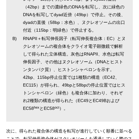
（42bp）までの濃緑色のDNAを転写し、次に緑色の
DNAを転写してdyad近傍（49bp）で停止。その後、
dyadの直後（58bp：水色）、ヌクレオソームの出口
付近（115bp：明緑色）で停止する。
B)
RNAPII＋転写伸長因子（転写伸長複合体：EC）とヌ
クレオソームの複合体をクライオ電子顕微鏡で解析
して得られた立体構造。灰色はRNAPII、水色は転写
伸長因子、その他はヌクレオソーム（DNAとヒスト
ンタンパク質）、ヒストンシャペロンを示す。
42bp、115bp停止位置では1種類の構造（EC42、
EC115）が得られ、49bpと58bpの停止位置ではヒス
トンシャペロン（緑色）も複合体に加わり、それぞ
れ2種類の構造が得られた（EC49とEC49Bおよび
hex
oct
EC58
とEC58
）。
次に、得られた複合体の構造を転写が進行していく順番に並べる
ことで、転写伸長複合体がヌクレオソームを通過していく際のス