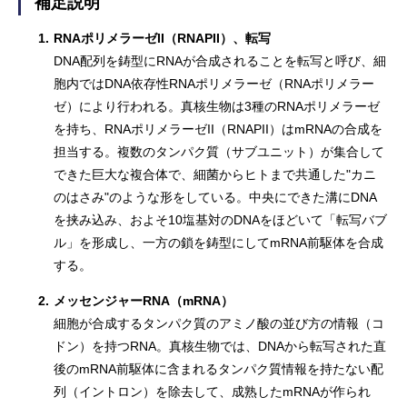
補足説明
1.
RNAポリメラーゼII（RNAPII）、転写
DNA配列を鋳型にRNAが合成されることを転写と呼び、細
胞内ではDNA依存性RNAポリメラーゼ（RNAポリメラー
ゼ）により行われる。真核生物は3種のRNAポリメラーゼ
を持ち、RNAポリメラーゼII（RNAPII）はmRNAの合成を
担当する。複数のタンパク質（サブユニット）が集合して
できた巨大な複合体で、細菌からヒトまで共通した"カニ
のはさみ"のような形をしている。中央にできた溝にDNA
を挟み込み、およそ10塩基対のDNAをほどいて「転写バブ
ル」を形成し、一方の鎖を鋳型にしてmRNA前駆体を合成
する。
2.
メッセンジャーRNA（mRNA）
細胞が合成するタンパク質のアミノ酸の並び方の情報（コ
ドン）を持つRNA。真核生物では、DNAから転写された直
後のmRNA前駆体に含まれるタンパク質情報を持たない配
列（イントロン）を除去して、成熟したmRNAが作られ