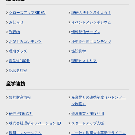
クローズアップRIKEN
理研の博士と考えよう！
お知らせ
イベント／シンポジウム
刊行物
情報配信サービス
お楽しみコンテンツ
小中高生向けコンテンツ
理研グッズ
施設見学
科学道100冊
理研ヒストリア
記念史料室
産学連携
知的財産情報
産業界との連携制度（バトンゾー
ン制度）
研究･技術協力
普及事業・施設利用
株式会社理研イノベーション
スタートアップ支援
理研コンソーシアム
（一社）理研未来革新アライアン