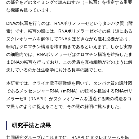
の部分をどのタイミングで読み出すか（＝転写）を指定する重要
な機能も担っています。
DNAの転写を行うのは、RNAポリメラーゼというタンパク質（酵
素）です。転写の際には、RNAポリメラーゼがその通り道にある
ヌクレオソームを解体してDNAをほどきながら進む必要があり、
転写はクロマチン構造を壊す働きであるといえます。しかし実際
の細胞内では、RNAポリメラーゼはクロマチン構造を維持したま
まDNAの転写を行っており、この矛盾を真核細胞がどのように解
決しているのかは生物学における長年の謎でした。
本研究では、クライオ電子顕微鏡を用いて、タンパク質の設計図
であるメッセンジャーRNA（mRNA）の転写を担当するRNAポリ
メラーゼII（RNAPII）がヌクレオソームを通過する際の構造をコ
マ撮りのように捉えることで、その謎の解明に挑みました。
研究手法と成果
共同研究グループはこれまでに、RNAPIIにヌクレオソームを転