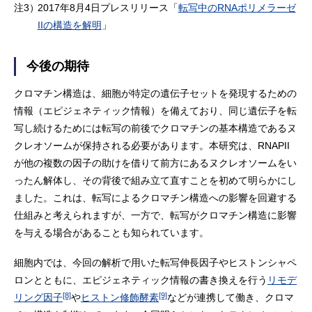
注3）
2017年8月4日プレスリリース「
転写中のRNAポリメラーゼ
IIの構造を解明
」
今後の期待
クロマチン構造は、細胞が特定の遺伝子セットを発現するための
情報（エピジェネティック情報）を備えており、同じ遺伝子を転
写し続けるためには転写の前後でクロマチンの基本構造であるヌ
クレオソームが保持される必要があります。本研究は、RNAPII
が他の複数の因子の助けを借りて前方にあるヌクレオソームをい
ったん解体し、その背後で組み立て直すことを初めて明らかにし
ました。これは、転写によるクロマチン構造への影響を回避する
仕組みと考えられますが、一方で、転写がクロマチン構造に影響
を与える場合があることも知られています。
細胞内では、今回の解析で用いた転写伸長因子やヒストンシャペ
ロンとともに、エピジェネティック情報の書き換えを行う
リモデ
[8]
[9]
リング因子
や
ヒストン修飾酵素
などが連携して働き、クロマ