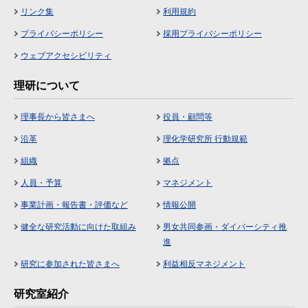
リンク集
利用規約
プライバシーポリシー
採用プライバシーポリシー
ウェブアクセシビリティ
理研について
理事長から皆さまへ
役員・顧問等
沿革
理化学研究所 行動規範
組織
拠点
人員・予算
マネジメント
事業計画・報告書・評価など
情報公開
健全な研究活動に向けた取組み
男女共同参画・ダイバーシティ推
進
研究に参加された皆さまへ
利益相反マネジメント
研究室紹介