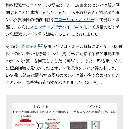
胞を標識することで、未標識のドナーEV由来のタンパク質と区
別することに成功しました。また、EVを取り込んだ赤色蛍光タ
[11]
ンパク質陽性の標的細胞を
フローサイトメトリー
で分取・濃
[12]
縮し、さらに
スピンチップ型デバイス
を用いて微量のビオチ
ン化標識タンパク質を濃縮することに成功しました。
[13]
その後、
質量分析
を用いたプロテオーム解析によって、400種
以上のビオチン化標識タンパク質（EVに近接する標的細胞由来
のタンパク質）を同定しました（図3左）。また、EVを取り込ん
だ標的細胞で見つかったビオチン化標識タンパク質の中には、
EVの取り込みに関与する既知のタンパク質が多く含まれていた
ことから、本手法の妥当性が示されました（図3右）。