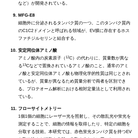
など）が開発されている。
9.
MFG-E8
細胞外に分泌されるタンパク質の一つ。このタンパク質内
のC1C2ドメインと呼ばれる領域が、EV膜に存在するホス
ファチジルセリンと結合する。
10.
安定同位体アミノ酸
12
アミノ酸内の炭素原子（
C）の代わりに、質量数が異な
13
る
Cなどで置換されているアミノ酸のこと。通常のアミ
ノ酸と安定同位体アミノ酸も物理化学的性質は同じとされ
ているが、質量が異なるため質量分析で両者を区別でき
る。プロテオーム解析における相対定量法として利用され
ている。
11.
フローサイトメトリー
1個1個の細胞にレーザー光を照射し、その散乱光や蛍光を
測定することで、細胞の情報を取得したり、特定の細胞を
分取する技術。本研究では、赤色蛍光タンパク質を持つEV