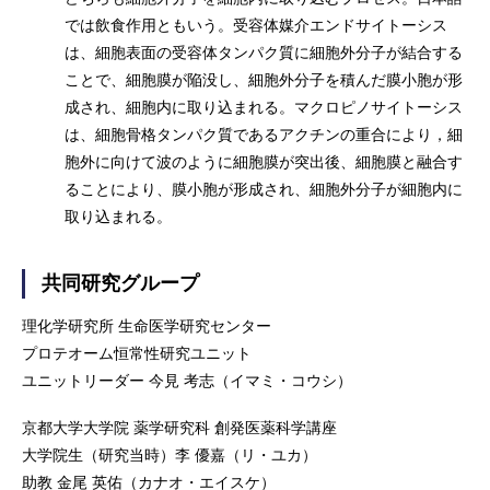
では飲食作用ともいう。受容体媒介エンドサイトーシス
は、細胞表面の受容体タンパク質に細胞外分子が結合する
ことで、細胞膜が陥没し、細胞外分子を積んだ膜小胞が形
成され、細胞内に取り込まれる。マクロピノサイトーシス
は、細胞骨格タンパク質であるアクチンの重合により，細
胞外に向けて波のように細胞膜が突出後、細胞膜と融合す
ることにより、膜小胞が形成され、細胞外分子が細胞内に
取り込まれる。
共同研究グループ
理化学研究所 生命医学研究センター
プロテオーム恒常性研究ユニット
ユニットリーダー 今見 考志（イマミ・コウシ）
京都大学大学院 薬学研究科 創発医薬科学講座
大学院生（研究当時）李 優嘉（リ・ユカ）
助教 金尾 英佑（カナオ・エイスケ）