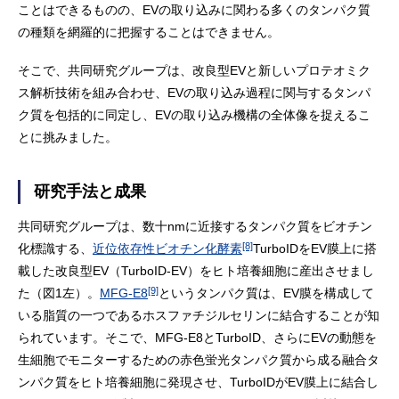
ことはできるものの、EVの取り込みに関わる多くのタンパク質
の種類を網羅的に把握することはできません。
そこで、共同研究グループは、改良型EVと新しいプロテオミク
ス解析技術を組み合わせ、EVの取り込み過程に関与するタンパ
ク質を包括的に同定し、EVの取り込み機構の全体像を捉えるこ
とに挑みました。
研究手法と成果
共同研究グループは、数十nmに近接するタンパク質をビオチン
[8]
化標識する、
近位依存性ビオチン化酵素
TurboIDをEV膜上に搭
載した改良型EV（TurboID-EV）をヒト培養細胞に産出させまし
[9]
た（図1左）。
MFG-E8
というタンパク質は、EV膜を構成して
いる脂質の一つであるホスファチジルセリンに結合することが知
られています。そこで、MFG-E8とTurboID、さらにEVの動態を
生細胞でモニターするための赤色蛍光タンパク質から成る融合タ
ンパク質をヒト培養細胞に発現させ、TurboIDがEV膜上に結合し