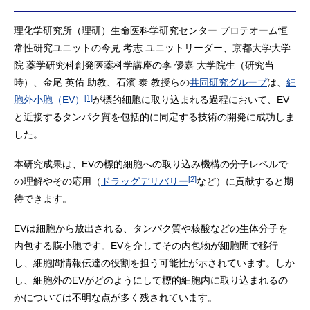
理化学研究所（理研）生命医科学研究センター プロテオーム恒
常性研究ユニットの今見 考志 ユニットリーダー、京都大学大学
院 薬学研究科創発医薬科学講座の李 優嘉 大学院生（研究当
時）、金尾 英佑 助教、石濱 泰 教授らの
共同研究グループ
は、
細
[1]
胞外小胞（EV）
が標的細胞に取り込まれる過程において、EV
と近接するタンパク質を包括的に同定する技術の開発に成功しま
した。
本研究成果は、EVの標的細胞への取り込み機構の分子レベルで
[2]
の理解やその応用（
ドラッグデリバリー
など）に貢献すると期
待できます。
EVは細胞から放出される、タンパク質や核酸などの生体分子を
内包する膜小胞です。EVを介してその内包物が細胞間で移行
し、細胞間情報伝達の役割を担う可能性が示されています。しか
し、細胞外のEVがどのようにして標的細胞内に取り込まれるの
かについては不明な点が多く残されています。