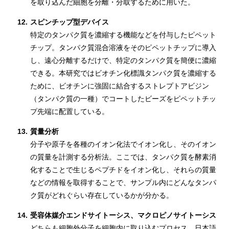
を取り込んだ細胞を分離・分取するために用いた。
12.
スピンチップ型デバイス
特定のタンパク質を濃縮する機能などを付与したピペット
チップ。タンパク質混合溶液をそのピペットチップに導入
し、遠心分離するだけで、特定のタンパク質を簡便に濃縮
できる。本研究ではビオチン化標識タンパク質を濃縮する
ために、ビオチンに強固に結合するストレプトアビジン
（タンパク質の一種）でコートしたビーズをピペットチッ
プ先端に配置している。
13.
質量分析
分子や原子を各種のイオン化法でイオン化し、そのイオン
の質量を計測する分析法。ここでは、タンパク質を酵素消
化することで生じるペプチドをイオン化し、それらの質量
などの情報を取得することで、サンプル内にどんなタンパ
ク質がどれぐらい存在しているかが分かる。
14.
受容体媒介エンドサイトーシス、マクロピノサイトーシス
どちらも細胞外分子を細胞内に取り込むプロセス。日本語