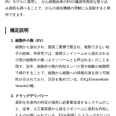
内）モデルに適用し、がん細胞由来のEVの臓器特異的な取り込
み過程を調べることで、がんの発症機構の理解にも貢献すると期
待できます。
補足説明
1.
細胞外小胞（EV）
細胞から放出され、脂質二重層で囲まれ、複製できない粒
子の総称。本研究では、後期エンドソームから放出される
小型の細胞外小胞（エクソソームとも呼ばれる）のことを
指す。近年、細胞外小胞の内包タンパク質や核酸が細胞間
で移行することで、細胞から細胞への情報伝達を担う可能
性が示されており、注目を集めている。EVはExtracellular
Vesicleの略。
2.
ドラッグデリバリー
薬剤を生体内の特定の場所に必要量送達するシステムのこ
と。従来、人工脂質膜から成るリポソームに薬剤を内包し
たものが用いられている。EVを利用したドラッグデリバリ