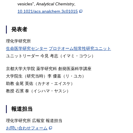
vesicles",
Analytical Chemistry
,
10.1021/acs.analchem.3c01015
発表者
理化学研究所
生命医学研究センター
プロテオーム恒常性研究ユニット
ユニットリーダー 今見 考志（イマミ・コウシ）
京都大学大学院 薬学研究科 創発医薬科学講座
大学院生（研究当時）李 優嘉（リ・ユカ）
助教 金尾 英佑（カナオ・エイスケ）
教授 石濱 泰（イシハマ・ヤスシ）
報道担当
理化学研究所 広報室 報道担当
お問い合わせフォーム