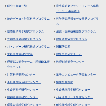
研究主宰者一覧
最先端研究プラットフォーム連携
（TRIP）事業本部
統合データ・計算科学プログラム
科学研究基盤モデル開発プログラ
ム
基礎量子科学研究プログラム
創薬・医療技術基盤プログラム
先端半導体科学プログラム
理研産業協創プログラム
バトンゾーン研究推進プログラム
開拓研究所
主任研究員研究室等
理研白眉研究チーム
理研ECL研究チーム・理研ECL研
数理創造研究センター
究ユニット
計算科学研究センター
量子コンピュータ研究センター
革新知能統合研究センター
情報統合本部
生命医科学研究センター
生命機能科学研究センター
脳神経科学研究センター
バイオリソース研究センター
環境資源科学研究センター
創発物性科学研究センター