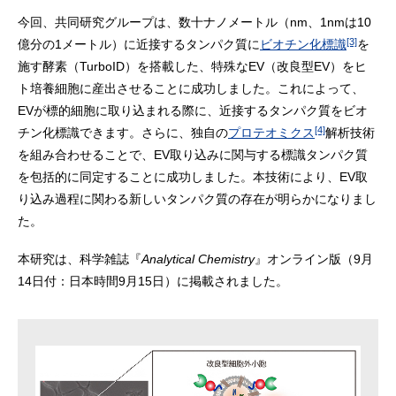
今回、共同研究グループは、数十ナノメートル（nm、1nmは10
[3]
億分の1メートル）に近接するタンパク質に
ビオチン化標識
を
施す酵素（TurboID）を搭載した、特殊なEV（改良型EV）をヒ
ト培養細胞に産出させることに成功しました。これによって、
EVが標的細胞に取り込まれる際に、近接するタンパク質をビオ
[4]
チン化標識できます。さらに、独自の
プロテオミクス
解析技術
を組み合わせることで、EV取り込みに関与する標識タンパク質
を包括的に同定することに成功しました。本技術により、EV取
り込み過程に関わる新しいタンパク質の存在が明らかになりまし
た。
本研究は、科学雑誌『
Analytical Chemistry
』オンライン版（9月
14日付：日本時間9月15日）に掲載されました。