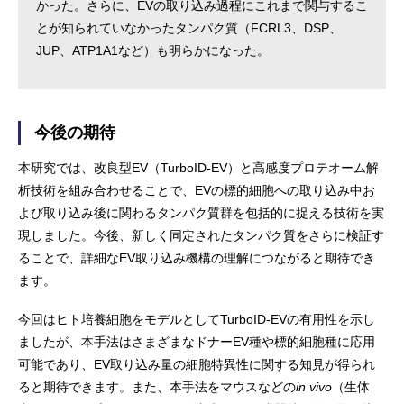
かった。さらに、EVの取り込み過程にこれまで関与するこ
とが知られていなかったタンパク質（FCRL3、DSP、
JUP、ATP1A1など）も明らかになった。
今後の期待
本研究では、改良型EV（TurboID-EV）と高感度プロテオーム解
析技術を組み合わせることで、EVの標的細胞への取り込み中お
よび取り込み後に関わるタンパク質群を包括的に捉える技術を実
現しました。今後、新しく同定されたタンパク質をさらに検証す
ることで、詳細なEV取り込み機構の理解につながると期待でき
ます。
今回はヒト培養細胞をモデルとしてTurboID-EVの有用性を示し
ましたが、本手法はさまざまなドナーEV種や標的細胞種に応用
可能であり、EV取り込み量の細胞特異性に関する知見が得られ
ると期待できます。また、本手法をマウスなどの
in vivo
（生体