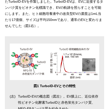
たTurboID-EVを作製しました。TurboID-EVは、EVに近接するタ
ンパク質をビオチン化標識でき、EVの軌跡を照らすことを可能
にします。また、ヒト細胞培養液中の改良型EVの濃度は1mL当
たり17億個、サイズは平均150nmであり、通常のEVと変わりま
せんでした（図1右）。
図1 TurboID-EVとその特性
(左)
TurboID-EVの概念図（図左）。EV膜上に、近位依存
性ビオチン化酵素TurboIDと赤色蛍光タンパク質、
MFG-E8タンパク質を結合させた。