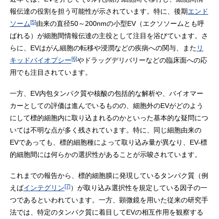
報伝達の役割を担う可能性が示されています。特に、後期
エンド
[5]
ソーム
由来の直径50～200nmの小型EV（エクソソームとも呼
ばれる）が細胞間情報伝達の主役として注目を浴びています。さ
らに、EVはがん細胞の転移や浸潤などの疾病への関与、また
リ
[6]
キッドバイオプシー
やドラッグデリバリーなどの臨床面への応
用でも注目されています。
一方、EV内包タンパク質や核酸の包括的な解析や、バイオマー
カーとしての評価は進んでいるものの、細胞外のEVがどのよう
にして標的細胞内に取り込まれるのかといった基本的な疑問につ
いては不明な点が多く残されています。特に、同じ細胞由来の
EVであっても、標的細胞種によって取り込み量が異なり、EV-標
的細胞間には何らかの選択性があることが示唆されています。
これまでの報告から、標的細胞膜に発現しているタンパク質（例
[7]
えば
インテグリン
）が取り込み選択性を規定している因子の一
つであるといわれています。一方、顕微鏡を用いた従来の研究手
法では、特定のタンパク質に着目してEVの相互作用を観察する