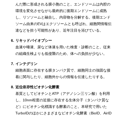
んだ際に形成される膜小胞のこと。エンドソームは内腔の
環境を変化させながら最終的に後期エンドソームに成熟
し、リソソームと融合し、内容物を分解する。後期エンド
ソーム由来のEVはエクソソームとも呼ばれ、細胞間情報伝
達などを担う可能性があり、近年注目を浴びている。
6.
リキッドバイオプシー
血液や唾液、尿など体液を用いた検査・診断のこと。従来
の組織生検よりも低侵襲のため、体への負担が少ない。
7.
インテグリン
細胞表面に存在する膜タンパク質で、細胞同士の強固な接
着に関与したり、細胞外からの情報を伝達したりする。
8.
近位依存性ビオチン化酵素
基質としてビオチンとATP（アデノシン三リン酸）を利用
し、10nm程度の近接に存在する生体分子（タンパク質な
ど）にビオチン化標識する酵素のこと。本研究で用いた
TurboIDのほかにさまざまなビオチン化酵素（BioID、AirID