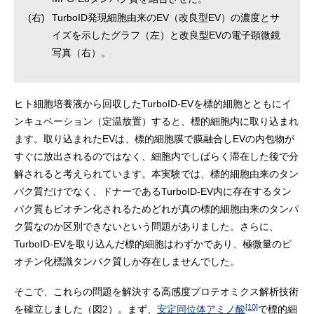
(右)
TurboID発現細胞由来のEV（改良型EV）の濃度とサ
イズを示したグラフ（左）と改良型EVの電子顕微鏡
写真（右）。
ヒト細胞培養液から回収したTurboID-EVを標的細胞とともにイ
ンキュベーション（定温放置）すると、標的細胞内に取り込まれ
ます。取り込まれたEVは、標的細胞膜で膜融合しEVの内包物が
すぐに放出されるのではなく、細胞内でしばらく滞在した後で分
解されると考えられています。本実験では、標的細胞由来のタン
パク質だけでなく、ドナーであるTurboID-EV内に存在するタン
パク質もビオチン化されるためどれが真の標的細胞由来のタンパ
ク質なのか区別できないという問題がありました。さらに、
TurboID-EVを取り込んだ標的細胞はわずかであり、極微量のビ
オチン化標識タンパク質しか存在しませんでした。
そこで、これらの問題を解決する高感度プロテオミクス解析技術
[10]
を確立しました（図2）。まず、
安定同位体アミノ酸
で標的細