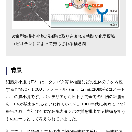
改良型細胞外小胞が細胞に取り込まれる軌跡が化学標識
（ビオチン）によって照らされる概念図
背景
細胞外小胞（EV）は、タンパク質や核酸などの生体分子を内包
する直径50～1,000ナノメートル（nm、1nmは10億分の1メート
ル）の膜小胞です。バクテリアからヒトまで全ての生物の細胞か
ら、EVが放出されるといわれています。1960年代に初めてEVが
報告され、当初は不要な細胞内タンパク質を排出する機構を担う
ものの一つとして考えられていました。
近年では、EVを介してその内包物が細胞間で移行し、細胞間情