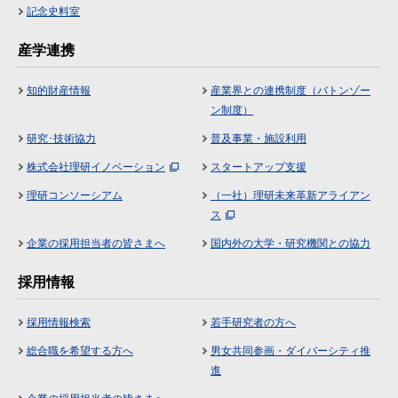
記念史料室
産学連携
知的財産情報
産業界との連携制度（バトンゾー
ン制度）
研究･技術協力
普及事業・施設利用
株式会社理研イノベーション
スタートアップ支援
理研コンソーシアム
（一社）理研未来革新アライアン
ス
企業の採用担当者の皆さまへ
国内外の大学・研究機関との協力
採用情報
採用情報検索
若手研究者の方へ
総合職を希望する方へ
男女共同参画・ダイバーシティ推
進