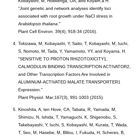
Kobayashi, M, Hoekenga, OA, and Koyam,a H.
"Joint genetic and network analyses identify loci
associated with root growth under NaCl stress in
Arabidopsis thaliana
."
Plant Cell Environ. 39(4), 918-34 (2016).
4.
Tokizawa, M, Kobayashi, Y, Saito, T, Kobayashi, M, Iuchi,
S, Nomoto, M, Tada, Y, Yamamoto, YY, and Koyama, H.
"SENSITIVE TO PROTON RHIZOTOXICITY1,
CALMODULIN BINDING TRANSCRIPTION ACTIVATOR2,
and Other Transcription Factors Are Involved in
ALUMINUM-ACTIVATED MALATE TRANSPORTER1
Expression."
Plant Physiol. Mar;167(3), 991-1003 (2015).
5.
Kinoshita, A, ten Hove, CA, Tabata, R, Yamada, M,
Shimizu, N, Ishida, T, Yamaguchi, K, Shigenobu, S,
Takebayashi, Y, Iuchi, S, Kobayashi, M, Kurata, T, Wada,
T, Seo, M, Hasebe, M, Blilou, I, Fukuda, H, Scheres, B,