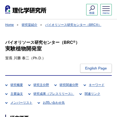
検索
menu
Home
研究室紹介
バイオリソース研究センター（BRC®）
®
バイオリソース研究センター（BRC
）
実験植物開発室
室長 川勝 泰二（Ph.D.）
English Page
研究概要
研究主分野
研究関連分野
キーワード
主要論文
研究成果（プレスリリース）
関連リンク
メンバーリスト
お問い合わせ先