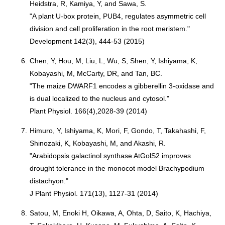
Heidstra, R, Kamiya, Y, and Sawa, S.
"A plant U-box protein, PUB4, regulates asymmetric cell
division and cell proliferation in the root meristem."
Development 142(3), 444-53 (2015)
6.
Chen, Y, Hou, M, Liu, L, Wu, S, Shen, Y, Ishiyama, K,
Kobayashi, M, McCarty, DR, and Tan, BC.
"The maize DWARF1 encodes a gibberellin 3-oxidase and
is dual localized to the nucleus and cytosol."
Plant Physiol. 166(4),2028-39 (2014)
7.
Himuro, Y, Ishiyama, K, Mori, F, Gondo, T, Takahashi, F,
Shinozaki, K, Kobayashi, M, and Akashi, R.
"Arabidopsis galactinol synthase AtGolS2 improves
drought tolerance in the monocot model Brachypodium
distachyon."
J Plant Physiol. 171(13), 1127-31 (2014)
8.
Satou, M, Enoki H, Oikawa, A, Ohta, D, Saito, K, Hachiya,