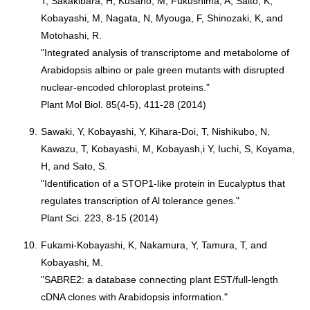
T, Sakakibara, H, Kusano, M, Fukushima, A, Saito, K,
Kobayashi, M, Nagata, N, Myouga, F, Shinozaki, K, and
Motohashi, R.
"Integrated analysis of transcriptome and metabolome of
Arabidopsis albino or pale green mutants with disrupted
nuclear-encoded chloroplast proteins."
Plant Mol Biol. 85(4-5), 411-28 (2014)
9.
Sawaki, Y, Kobayashi, Y, Kihara-Doi, T, Nishikubo, N,
Kawazu, T, Kobayashi, M, Kobayash,i Y, Iuchi, S, Koyama,
H, and Sato, S.
"Identification of a STOP1-like protein in Eucalyptus that
regulates transcription of Al tolerance genes."
Plant Sci. 223, 8-15 (2014)
10.
Fukami-Kobayashi, K, Nakamura, Y, Tamura, T, and
Kobayashi, M.
"SABRE2: a database connecting plant EST/full-length
cDNA clones with Arabidopsis information."