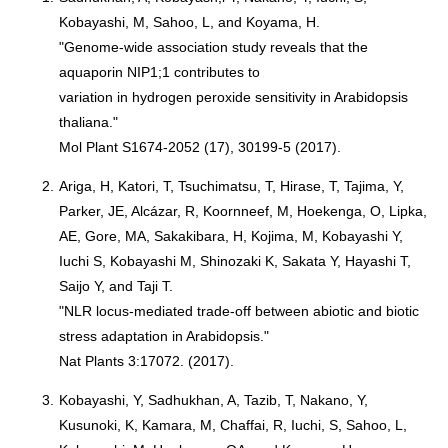
Kobayashi, M, Sahoo, L, and Koyama, H.
"Genome-wide association study reveals that the
aquaporin NIP1;1 contributes to
variation in hydrogen peroxide sensitivity in Arabidopsis
thaliana."
Mol Plant S1674-2052 (17), 30199-5 (2017).
2.
Ariga, H, Katori, T, Tsuchimatsu, T, Hirase, T, Tajima, Y,
Parker, JE, Alcázar, R, Koornneef, M, Hoekenga, O, Lipka,
AE, Gore, MA, Sakakibara, H, Kojima, M, Kobayashi Y,
Iuchi S, Kobayashi M, Shinozaki K, Sakata Y, Hayashi T,
Saijo Y, and Taji T.
"NLR locus-mediated trade-off between abiotic and biotic
stress adaptation in Arabidopsis."
Nat Plants 3:17072. (2017).
3.
Kobayashi, Y, Sadhukhan, A, Tazib, T, Nakano, Y,
Kusunoki, K, Kamara, M, Chaffai, R, Iuchi, S, Sahoo, L,