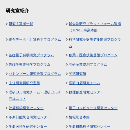
研究室紹介
研究主宰者一覧
最先端研究プラットフォーム連携
（TRIP）事業本部
統合データ・計算科学プログラム
科学研究基盤モデル開発プログラ
ム
基礎量子科学研究プログラム
創薬・医療技術基盤プログラム
先端半導体科学プログラム
理研産業協創プログラム
バトンゾーン研究推進プログラム
開拓研究所
主任研究員研究室等
理研白眉研究チーム
理研ECL研究チーム・理研ECL研
数理創造研究センター
究ユニット
計算科学研究センター
量子コンピュータ研究センター
革新知能統合研究センター
情報統合本部
生命医科学研究センター
生命機能科学研究センター