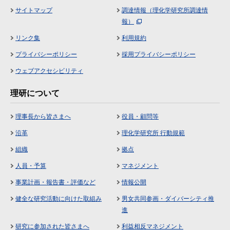
サイトマップ
調達情報（理化学研究所調達情
報）
リンク集
利用規約
プライバシーポリシー
採用プライバシーポリシー
ウェブアクセシビリティ
理研について
理事長から皆さまへ
役員・顧問等
沿革
理化学研究所 行動規範
組織
拠点
人員・予算
マネジメント
事業計画・報告書・評価など
情報公開
健全な研究活動に向けた取組み
男女共同参画・ダイバーシティ推
進
研究に参加された皆さまへ
利益相反マネジメント