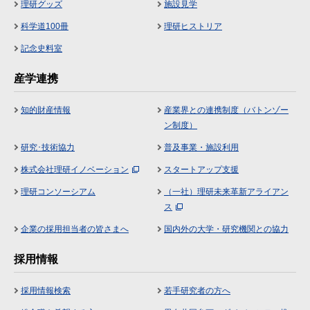
理研グッズ
施設見学
科学道100冊
理研ヒストリア
記念史料室
産学連携
知的財産情報
産業界との連携制度（バトンゾー
ン制度）
研究･技術協力
普及事業・施設利用
株式会社理研イノベーション
スタートアップ支援
理研コンソーシアム
（一社）理研未来革新アライアン
ス
企業の採用担当者の皆さまへ
国内外の大学・研究機関との協力
採用情報
採用情報検索
若手研究者の方へ