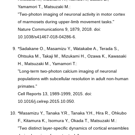
Yamamori T., Matsuzaki M.:
"Two-photon imaging of neuronal activity in motor cortex
of marmosets during upper-limb movement tasks."
Nature Communications 9, 1879, 2018. doi:
10.1038/s41467-018-04286-6.
9.
*Sadakane O., Masamizu Y., Watakabe A., Terada S.,
Ohtsuka M., Takaji M., Mizukami H., Ozawa K., Kawasaki
H., Matsuzaki M., Yamamori T.:
"Long-term two-photon calcium imaging of neuronal
populations with subcellular resolution in adult non-human
primates."
Cell Reports 13, 1989-1999, 2015. doi:
10.1016/j.celrep.2015.10.050.
10.
*Masamizu Y., Tanaka Y.R., Tanaka Y.H., Hira R., Ohkubo
F., Kitamura K., Isomura Y., Okada T., Matsuzaki M.:
"Two distinct layer-specific dynamics of cortical ensembles