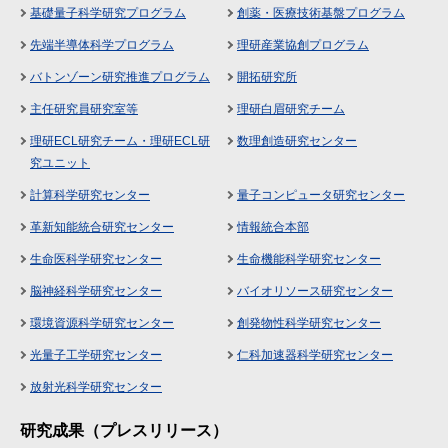
基礎量子科学研究プログラム
創薬・医療技術基盤プログラム
先端半導体科学プログラム
理研産業協創プログラム
バトンゾーン研究推進プログラム
開拓研究所
主任研究員研究室等
理研白眉研究チーム
理研ECL研究チーム・理研ECL研
数理創造研究センター
究ユニット
計算科学研究センター
量子コンピュータ研究センター
革新知能統合研究センター
情報統合本部
生命医科学研究センター
生命機能科学研究センター
脳神経科学研究センター
バイオリソース研究センター
環境資源科学研究センター
創発物性科学研究センター
光量子工学研究センター
仁科加速器科学研究センター
放射光科学研究センター
研究成果（プレスリリース）