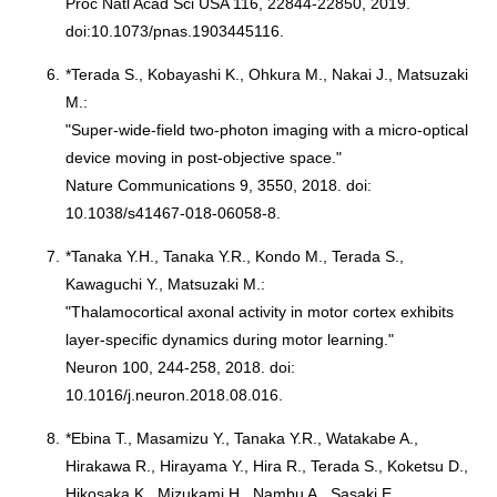
Proc Natl Acad Sci USA 116, 22844-22850, 2019.
doi:10.1073/pnas.1903445116.
6.
*Terada S., Kobayashi K., Ohkura M., Nakai J., Matsuzaki
M.:
"Super-wide-field two-photon imaging with a micro-optical
device moving in post-objective space."
Nature Communications 9, 3550, 2018. doi:
10.1038/s41467-018-06058-8.
7.
*Tanaka Y.H., Tanaka Y.R., Kondo M., Terada S.,
Kawaguchi Y., Matsuzaki M.:
"Thalamocortical axonal activity in motor cortex exhibits
layer-specific dynamics during motor learning."
Neuron 100, 244-258, 2018. doi:
10.1016/j.neuron.2018.08.016.
8.
*Ebina T., Masamizu Y., Tanaka Y.R., Watakabe A.,
Hirakawa R., Hirayama Y., Hira R., Terada S., Koketsu D.,
Hikosaka K., Mizukami H., Nambu A., Sasaki E.,