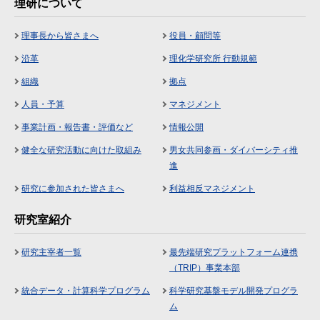
理研について
理事長から皆さまへ
役員・顧問等
沿革
理化学研究所 行動規範
組織
拠点
人員・予算
マネジメント
事業計画・報告書・評価など
情報公開
健全な研究活動に向けた取組み
男女共同参画・ダイバーシティ推
進
研究に参加された皆さまへ
利益相反マネジメント
研究室紹介
研究主宰者一覧
最先端研究プラットフォーム連携
（TRIP）事業本部
統合データ・計算科学プログラム
科学研究基盤モデル開発プログラ
ム