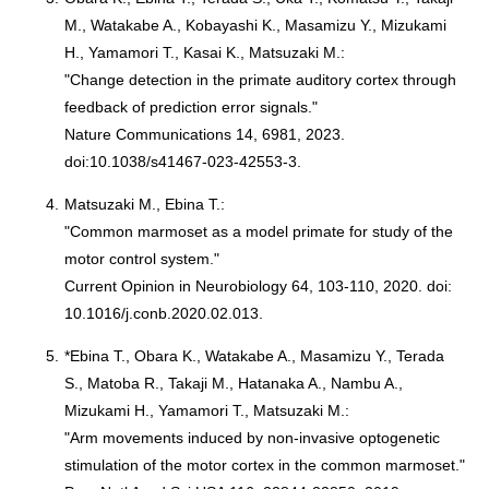
M., Watakabe A., Kobayashi K., Masamizu Y., Mizukami
H., Yamamori T., Kasai K., Matsuzaki M.:
"Change detection in the primate auditory cortex through
feedback of prediction error signals."
Nature Communications 14, 6981, 2023.
doi:10.1038/s41467-023-42553-3.
4.
Matsuzaki M., Ebina T.:
"Common marmoset as a model primate for study of the
motor control system."
Current Opinion in Neurobiology 64, 103-110, 2020. doi:
10.1016/j.conb.2020.02.013.
5.
*Ebina T., Obara K., Watakabe A., Masamizu Y., Terada
S., Matoba R., Takaji M., Hatanaka A., Nambu A.,
Mizukami H., Yamamori T., Matsuzaki M.:
"Arm movements induced by non-invasive optogenetic
stimulation of the motor cortex in the common marmoset."