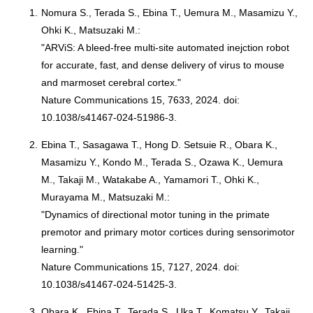
1.
Nomura S., Terada S., Ebina T., Uemura M., Masamizu Y.,
Ohki K., Matsuzaki M.:
"ARViS: A bleed-free multi-site automated inejction robot
for accurate, fast, and dense delivery of virus to mouse
and marmoset cerebral cortex."
Nature Communications 15, 7633, 2024. doi:
10.1038/s41467-024-51986-3.
2.
Ebina T., Sasagawa T., Hong D. Setsuie R., Obara K.,
Masamizu Y., Kondo M., Terada S., Ozawa K., Uemura
M., Takaji M., Watakabe A., Yamamori T., Ohki K.,
Murayama M., Matsuzaki M.:
"Dynamics of directional motor tuning in the primate
premotor and primary motor cortices during sensorimotor
learning."
Nature Communications 15, 7127, 2024. doi:
10.1038/s41467-024-51425-3.
3.
Obara K., Ebina T., Terada S., Uka T., Komatsu Y., Takaji