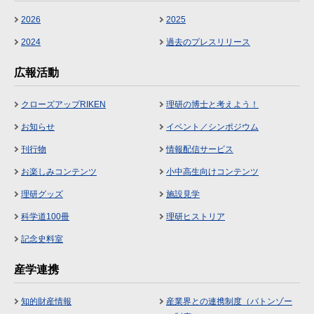
2026
2025
2024
過去のプレスリリース
広報活動
クローズアップRIKEN
理研の博士と考えよう！
お知らせ
イベント／シンポジウム
刊行物
情報配信サービス
お楽しみコンテンツ
小中高生向けコンテンツ
理研グッズ
施設見学
科学道100冊
理研ヒストリア
記念史料室
産学連携
知的財産情報
産業界との連携制度（バトンゾー