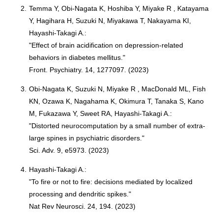
2.
Temma Y, Obi-Nagata K, Hoshiba Y, Miyake R , Katayama
Y, Hagihara H, Suzuki N, Miyakawa T, Nakayama KI,
Hayashi-Takagi A.:
"Effect of brain acidification on depression-related
behaviors in diabetes mellitus."
Front. Psychiatry. 14, 1277097. (2023)
3.
Obi-Nagata K, Suzuki N, Miyake R , MacDonald ML, Fish
KN, Ozawa K, Nagahama K, Okimura T, Tanaka S, Kano
M, Fukazawa Y, Sweet RA, Hayashi-Takagi A.:
"Distorted neurocomputation by a small number of extra-
large spines in psychiatric disorders."
Sci. Adv. 9, e5973. (2023)
4.
Hayashi-Takagi A.:
"To fire or not to fire: decisions mediated by localized
processing and dendritic spikes."
Nat Rev Neurosci. 24, 194. (2023)