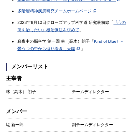
多階層精神疾患研究チームホームページ
2023年8月10日クローズアップ科学道 研究最前線「
『心の
病を治したい』根治療法を求めて
」
真夜中の脳科学 第一回 林（高木）朗子「
Kind of Blue♪ －
憂うつの中から辿り着きし天職
」
メンバーリスト
主宰者
林（高木） 朗子
チームディレクター
メンバー
堤 新一郎
副チームディレクター