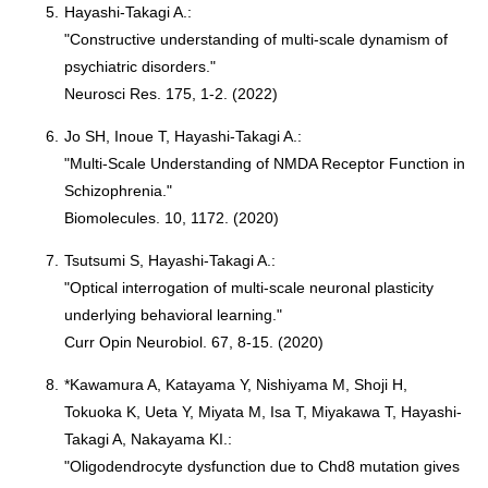
5.
Hayashi-Takagi A.:
"Constructive understanding of multi-scale dynamism of
psychiatric disorders."
Neurosci Res. 175, 1-2. (2022)
6.
Jo SH, Inoue T, Hayashi-Takagi A.:
"Multi-Scale Understanding of NMDA Receptor Function in
Schizophrenia."
Biomolecules. 10, 1172. (2020)
7.
Tsutsumi S, Hayashi-Takagi A.:
"Optical interrogation of multi-scale neuronal plasticity
underlying behavioral learning."
Curr Opin Neurobiol. 67, 8-15. (2020)
8.
*Kawamura A, Katayama Y, Nishiyama M, Shoji H,
Tokuoka K, Ueta Y, Miyata M, Isa T, Miyakawa T, Hayashi-
Takagi A, Nakayama KI.:
"Oligodendrocyte dysfunction due to Chd8 mutation gives