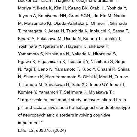
Becker LJ, Yalcin I, Hagino Y, Kotajima-Murakami H,
Moriya Y, Ikeda K, Kim H, Kaang BK, Otabi H, Yoshida Y,
Toyoda A, Komiyama NH, Grant SGN, Ida-Eto M, Narita
M, Matsumoto KI, Okuda-Ashitaka E, Ohmori I, Shimada
T, Yamagata K, Ageta H, Tsuchida K, Inokuchi K, Sassa T,
Kihara A, Fukasawa M, Usuda N, Katano T, Tanaka T,
Yoshihara Y, Igarashi M, Hayashi T, Ishikawa K,
Yamamoto S, Nishimura N, Nakada K, Hirotsune S,
Egawa K, Higashisaka K, Tsutsumi Y, Nishihara S, Sugo
N, Yagi T, Ueno N, Yamamoto T, Kubo Y, Ohashi R, Shiina
N, Shimizu K, Higo-Yamamoto S, Oishi K, Mori H, Furuse
T, Tamura M, Shirakawa H, Sato XD, Inoue UY, Inoue T,
Komine Y, Yamamori T, Sakimura K, Miyakawa T.:
"Large-scale animal model study uncovers altered brain
pH and lactate levels as a transdiagnostic endophenotype
of neuropsychiatric disorders involving cognitive
impairment."
Elife. 12, e89376. (2024)