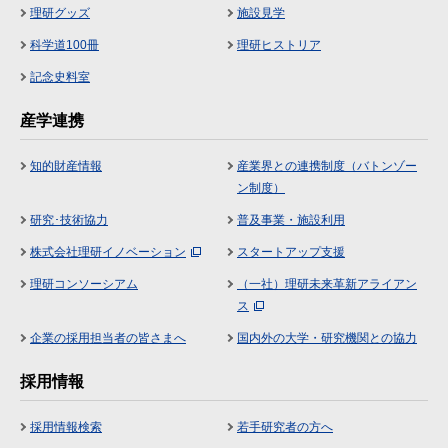
理研グッズ
施設見学
科学道100冊
理研ヒストリア
記念史料室
産学連携
知的財産情報
産業界との連携制度（バトンゾー
ン制度）
研究･技術協力
普及事業・施設利用
株式会社理研イノベーション
スタートアップ支援
理研コンソーシアム
（一社）理研未来革新アライアン
ス
企業の採用担当者の皆さまへ
国内外の大学・研究機関との協力
採用情報
採用情報検索
若手研究者の方へ