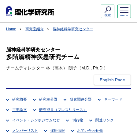
検索
menu
Home
研究室紹介
脳神経科学研究センター
脳神経科学研究センター
多階層精神疾患研究チーム
チームディレクター 林（高木） 朗子（M.D., Ph.D.）
English Page
研究概要
研究主分野
研究関連分野
キーワード
主要論文
研究成果（プレスリリース）
イベント・シンポジウムなど
刊行物
関連リンク
メンバーリスト
採用情報
お問い合わせ先