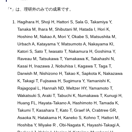
「*」は、理研外のみでの成果です。
1.
Hagihara H, Shoji H, Hattori S, Sala G, Takamiya Y,
Tanaka M, Ihara M, Shibutani M, Hatada I, Hori K,
Hoshino M, Nakao A, Mori Y, Okabe S, Matsushita M,
Urbach A, Katayama Y, Matsumoto A, Nakayama KI,
Katori S, Sato T, Iwasato T, Nakamura H, Goshima Y,
Raveau M, Tatsukawa T, Yamakawa K, Takahashi N,
Kasai H, Inazawa J, Nobuhisa I, Kagawa T, Taga T,
Darwish M, Nishizono H, Takao K, Sapkota K, Nakazawa
K, Takagi T, Fujisawa H, Sugimura Y, Yamanishi K,
Rajagopal L, Hannah ND, Meltzer HY, Yamamoto T,
Wakatsuki S, Araki T, Tabuchi K, Numakawa T, Kunugi H,
Huang FL, Hayata-Takano A, Hashimoto H, Tamada K,
Takumi T, Kasahara T, Kato T, Graef IA, Crabtree GR,
Asaoka N, Hatakama H, Kaneko S, Kohno T, Hattori M,
Hoshiba Y, Miyake R , Obi-Nagata K, Hayashi-Takagi A,