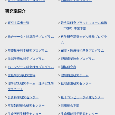
研究に参加された皆さまへ
利益相反マネジメント
研究室紹介
研究主宰者一覧
最先端研究プラットフォーム連携
（TRIP）事業本部
統合データ・計算科学プログラム
科学研究基盤モデル開発プログラ
ム
基礎量子科学研究プログラム
創薬・医療技術基盤プログラム
先端半導体科学プログラム
理研産業協創プログラム
バトンゾーン研究推進プログラム
開拓研究所
主任研究員研究室等
理研白眉研究チーム
理研ECL研究チーム・理研ECL研
数理創造研究センター
究ユニット
計算科学研究センター
量子コンピュータ研究センター
革新知能統合研究センター
情報統合本部
生命医科学研究センター
生命機能科学研究センター