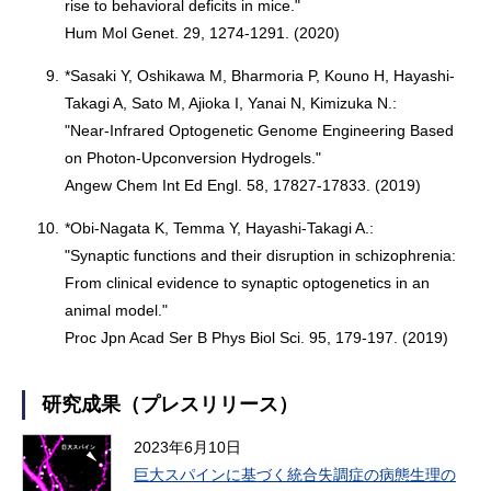
rise to behavioral deficits in mice."
Hum Mol Genet. 29, 1274-1291. (2020)
9.
*Sasaki Y, Oshikawa M, Bharmoria P, Kouno H, Hayashi-
Takagi A, Sato M, Ajioka I, Yanai N, Kimizuka N.:
"Near-Infrared Optogenetic Genome Engineering Based
on Photon-Upconversion Hydrogels."
Angew Chem Int Ed Engl. 58, 17827-17833. (2019)
10.
*Obi-Nagata K, Temma Y, Hayashi-Takagi A.:
"Synaptic functions and their disruption in schizophrenia:
From clinical evidence to synaptic optogenetics in an
animal model."
Proc Jpn Acad Ser B Phys Biol Sci. 95, 179-197. (2019)
研究成果（プレスリリース）
2023年6月10日
巨大スパインに基づく統合失調症の病態生理の