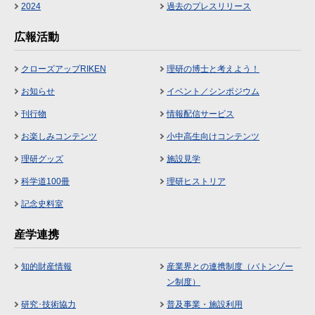
2024
過去のプレスリリース
広報活動
クローズアップRIKEN
理研の博士と考えよう！
お知らせ
イベント／シンポジウム
刊行物
情報配信サービス
お楽しみコンテンツ
小中高生向けコンテンツ
理研グッズ
施設見学
科学道100冊
理研ヒストリア
記念史料室
産学連携
知的財産情報
産業界との連携制度（バトンゾー
ン制度）
研究･技術協力
普及事業・施設利用