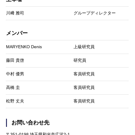
川﨑 雅司
グループディレクター
メンバー
MARYENKO Denis
上級研究員
藤田 貴啓
研究員
中村 優男
客員研究員
高橋 圭
客員研究員
松野 丈夫
客員研究員
お問い合わせ先
〒351-0198 埼玉県和光市広沢2-1