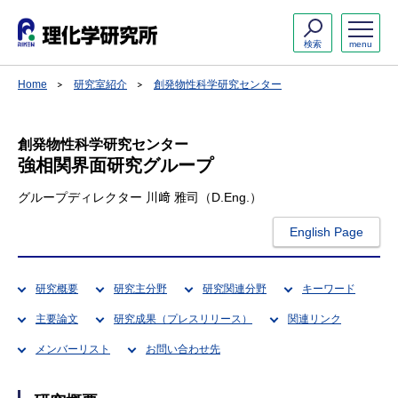
検索
menu
Home
研究室紹介
創発物性科学研究センター
創発物性科学研究センター
強相関界面研究グループ
グループディレクター 川﨑 雅司（D.Eng.）
English Page
研究概要
研究主分野
研究関連分野
キーワード
主要論文
研究成果（プレスリリース）
関連リンク
メンバーリスト
お問い合わせ先