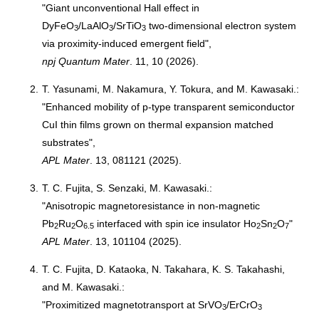
"Giant unconventional Hall effect in
DyFeO
/LaAlO
/SrTiO
two-dimensional electron system
3
3
3
via proximity-induced emergent field",
npj Quantum Mater
. 11, 10 (2026).
2.
T. Yasunami, M. Nakamura, Y. Tokura, and M. Kawasaki.:
"Enhanced mobility of p-type transparent semiconductor
CuI thin films grown on thermal expansion matched
substrates",
APL Mater
. 13, 081121 (2025).
3.
T. C. Fujita, S. Senzaki, M. Kawasaki.:
"Anisotropic magnetoresistance in non-magnetic
Pb
Ru
O
interfaced with spin ice insulator Ho
Sn
O
"
2
2
6.5
2
2
7
APL Mater
. 13, 101104 (2025).
4.
T. C. Fujita, D. Kataoka, N. Takahara, K. S. Takahashi,
and M. Kawasaki.:
"Proximitized magnetotransport at SrVO
/ErCrO
3
3