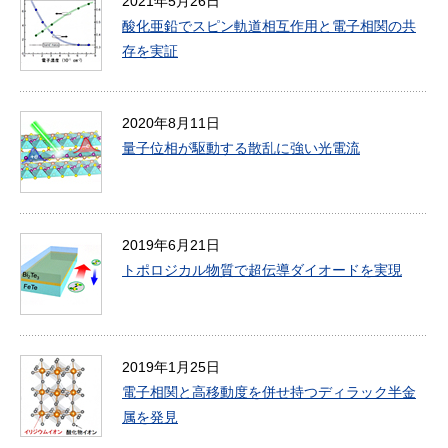
2021年5月26日
酸化亜鉛でスピン軌道相互作用と電子相関の共
存を実証
2020年8月11日
量子位相が駆動する散乱に強い光電流
2019年6月21日
トポロジカル物質で超伝導ダイオードを実現
2019年1月25日
電子相関と高移動度を併せ持つディラック半金
属を発見