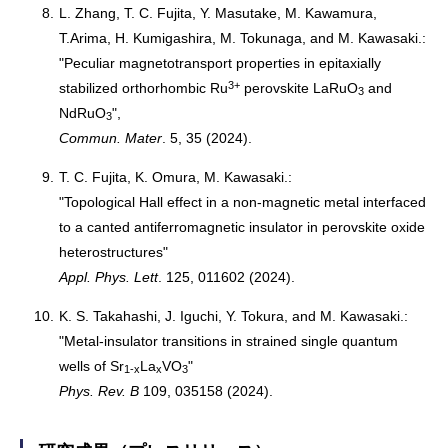
8.
L. Zhang, T. C. Fujita, Y. Masutake, M. Kawamura,
T.Arima, H. Kumigashira, M. Tokunaga, and M. Kawasaki.:
"Peculiar magnetotransport properties in epitaxially
3+
stabilized orthorhombic Ru
perovskite LaRuO
and
3
NdRuO
",
3
Commun. Mater
. 5, 35 (2024).
9.
T. C. Fujita, K. Omura, M. Kawasaki.:
"Topological Hall effect in a non-magnetic metal interfaced
to a canted antiferromagnetic insulator in perovskite oxide
heterostructures"
Appl. Phys. Lett
. 125, 011602 (2024).
10.
K. S. Takahashi, J. Iguchi, Y. Tokura, and M. Kawasaki.:
"Metal-insulator transitions in strained single quantum
wells of Sr
La
VO
"
1-x
x
3
Phys. Rev. B
109, 035158 (2024).