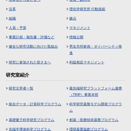
沿革
理化学研究所 行動規範
組織
拠点
人員・予算
マネジメント
事業計画・報告書・評価など
情報公開
健全な研究活動に向けた取組み
男女共同参画・ダイバーシティ推
進
研究に参加された皆さまへ
利益相反マネジメント
研究室紹介
研究主宰者一覧
最先端研究プラットフォーム連携
（TRIP）事業本部
統合データ・計算科学プログラム
科学研究基盤モデル開発プログラ
ム
基礎量子科学研究プログラム
創薬・医療技術基盤プログラム
先端半導体科学プログラム
理研産業協創プログラム