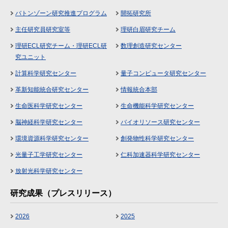
バトンゾーン研究推進プログラム
開拓研究所
主任研究員研究室等
理研白眉研究チーム
理研ECL研究チーム・理研ECL研
数理創造研究センター
究ユニット
計算科学研究センター
量子コンピュータ研究センター
革新知能統合研究センター
情報統合本部
生命医科学研究センター
生命機能科学研究センター
脳神経科学研究センター
バイオリソース研究センター
環境資源科学研究センター
創発物性科学研究センター
光量子工学研究センター
仁科加速器科学研究センター
放射光科学研究センター
研究成果（プレスリリース）
2026
2025