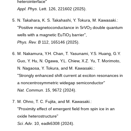
heterointerface"
Appl. Phys
. Lett. 126, 221602 (2025).
5.
N. Takahara, K. S. Takahashi, Y. Tokura, M. Kawasaki.:
"Positive magnetoconductance in SrVO
double quantum
3
wells with a magnetic EuTiO
barrier",
3
Phys. Rev. B
112, 165146 (2025).
6.
M. Nakamura, Y.H. Chan, T. Yasunami, Y.S. Huang, G.Y.
Guo, Y. Hu, N. Ogawa, Y.L. Chiew, X.Z. Yu, T. Morimoto,
N. Nagaosa, Y. Tokura, and M. Kawasaki.:
"Strongly enhanced shift current at exciton resonances in
a noncentrosymmetric widegap semiconductor"
Nat. Commun
. 15, 9672 (2024).
7.
M. Ohno, T. C. Fujita, and M. Kawasaki.:
"Proximity effect of emergent field from spin ice in an
oxide heterostructure"
Sci. Adv
. 10, eadk6308 (2024).