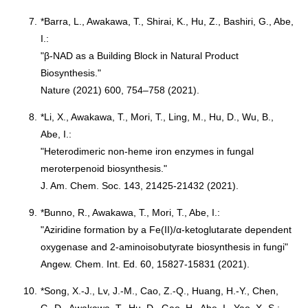
7.
*Barra, L., Awakawa, T., Shirai, K., Hu, Z., Bashiri, G., Abe,
I.:
"β-NAD as a Building Block in Natural Product
Biosynthesis."
Nature (2021) 600, 754–758 (2021).
8.
*Li, X., Awakawa, T., Mori, T., Ling, M., Hu, D., Wu, B.,
Abe, I.:
"Heterodimeric non-heme iron enzymes in fungal
meroterpenoid biosynthesis."
J. Am. Chem. Soc. 143, 21425-21432 (2021).
9.
*Bunno, R., Awakawa, T., Mori, T., Abe, I.:
"Aziridine formation by a Fe(II)/α-ketoglutarate dependent
oxygenase and 2-aminoisobutyrate biosynthesis in fungi"
Angew. Chem. Int. Ed. 60, 15827-15831 (2021).
10.
*Song, X.-J., Lv, J.-M., Cao, Z.-Q., Huang, H.-Y., Chen,