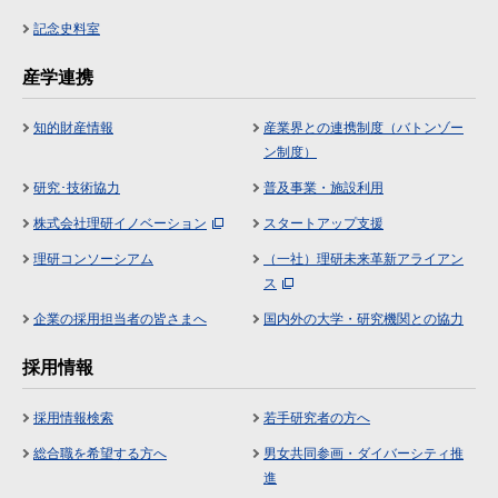
記念史料室
産学連携
知的財産情報
産業界との連携制度（バトンゾー
ン制度）
研究･技術協力
普及事業・施設利用
株式会社理研イノベーション
スタートアップ支援
理研コンソーシアム
（一社）理研未来革新アライアン
ス
企業の採用担当者の皆さまへ
国内外の大学・研究機関との協力
採用情報
採用情報検索
若手研究者の方へ
総合職を希望する方へ
男女共同参画・ダイバーシティ推
進