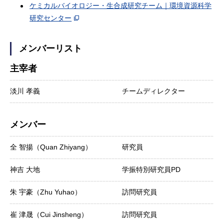
ケミカルバイオロジー・生合成研究チーム｜環境資源科学
研究センター
メンバーリスト
主宰者
淡川 孝義
チームディレクター
メンバー
全 智揚（Quan Zhiyang）
研究員
神吉 大地
学振特別研究員PD
朱 宇豪（Zhu Yuhao）
訪問研究員
崔 津晟（Cui Jinsheng）
訪問研究員