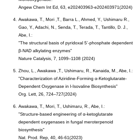
Angew Chem Int Ed, 63, e202403963-e202403971(2024)
4.
Awakawa, T., Mori ,T., Barra L., Ahmed, Y., Ushimaru R.,
Gao, Y., Adachi, N., Senda, T., Terada, T., Tantillo, D. J.,
Abe, I.:
"The structural basis of pyridoxal 5’-phosphate dependent
β-NAD alkylating enzymes"
Nature Catalysis, 7, 1099–1108 (2024)
5.
Zhou, L., Awakawa ,T., Ushimaru, R., Kanaida, M., Abe, I.:
"Characterization of Aziridine-Forming α‑Ketoglutarate-
Dependent Oxygenase in l‑Isovaline Biosynthesis"
Org. Lett, 26, 724–727(2024)
6.
Awakawa, T., Mori, T., Ushimaru, R., Abe, I.:
"Structure-based engineering of α-ketoglutarate
dependent oxygenases in fungal meroterpenoid
biosynthesis"
Nat. Prod. Rep, 40, 46-61(2023)