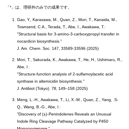
「*」は、理研外のみでの成果です。
1.
Gao, Y., Karasawa, M., Quan, Z., Mori, T., Kanaida, M.,
Townsend, C.A., Terada, T., Abe, I., Awakawa, T.:
"Structural basis for 3-amino-3-carboxypropyl transfer in
nocardicin biosynthesis."
J. Am. Chem. Soc. 147, 33589-33596 (2025)
2.
Mori, T., Sakurada, K., Awakawa, T., He, H., Ushimaru, R.,
Abe, I.:
"Structure-function analysis of 2-sulfamoylacetic acid
synthase in altemicidin biosynthesis."
J. Antibiot (Tokyo). 78, 149–158 (2025)
3.
Meng, L.-H., Awakawa, T., Li, X.-M., Quan, Z., Yang, .S-
Q., Wang, B.-G., Abe, I.:
"Discovery of (±)-Penindolenes Reveals an Unusual
Indole Ring Cleavage Pathway Catalyzed by P450
Monooxygenase."