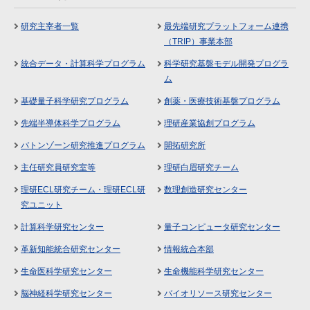
研究主宰者一覧
最先端研究プラットフォーム連携
（TRIP）事業本部
統合データ・計算科学プログラム
科学研究基盤モデル開発プログラ
ム
基礎量子科学研究プログラム
創薬・医療技術基盤プログラム
先端半導体科学プログラム
理研産業協創プログラム
バトンゾーン研究推進プログラム
開拓研究所
主任研究員研究室等
理研白眉研究チーム
理研ECL研究チーム・理研ECL研
数理創造研究センター
究ユニット
計算科学研究センター
量子コンピュータ研究センター
革新知能統合研究センター
情報統合本部
生命医科学研究センター
生命機能科学研究センター
脳神経科学研究センター
バイオリソース研究センター