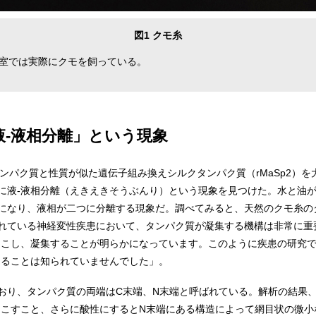
図1 クモ糸
室では実際にクモを飼っている。
-液相分離」という現象
ンパク質と性質が似た遺伝子組み換えシルクタンパク質（rMaSp2）
に液-液相分離（えきえきそうぶんり）という現象を見つけた。水と油
になり、液相が二つに分離する現象だ。調べてみると、天然のクモ糸の
れている神経変性疾患において、タンパク質が凝集する機構は非常に重
起こし、凝集することが明らかになっています。このように疾患の研究
きることは知られていませんでした」。
り、タンパク質の両端はC末端、N末端と呼ばれている。解析の結果、r
起こすこと、さらに酸性にするとN末端にある構造によって網目状の微