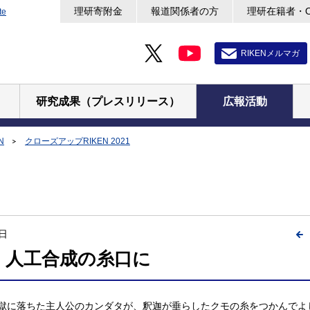
理研寄附金
報道関係者の方
理研在籍者・
te
RIKENメルマガ
研究成果（プレスリリース）
広報活動
N
クローズアップRIKEN 2021
2日
、人工合成の糸口に
獄に落ちた主人公のカンダタが、釈迦が垂らしたクモの糸をつかんでよ