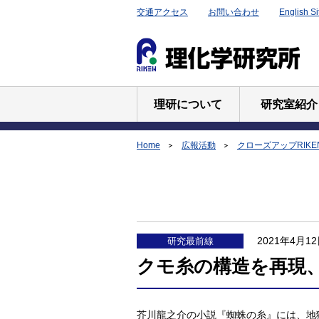
交通アクセス
お問い合わせ
English Si
理研について
研究室紹介
Home
広報活動
クローズアップRIKE
2021年4月1
研究最前線
クモ糸の構造を再現
芥川龍之介の小説『蜘蛛の糸』には、地