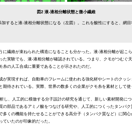
図2 液-液相分離状態と微小繊維
ムを添加すると液-液相分離状態になる（左図）。これを酸性にすると、網
うに繊維が束ねられた構造になることも分かった。液-液相分離が起こ
った実験でも、液-液相分離が確認されている。つまり、クモがつむぐ天
モ糸の人工合成に重要であることが示されたのだ。
成が実現すれば、自動車のフレームに使われる強化材やシートのクッシ
と期待されている。実際、世界の数多くの企業がクモ糸を素材として使
分析し、人工的に模倣する分子設計の研究を通じて、新しい素材開発に
質の部品であるアミノ酸をつなげる研究や、人工的につくったタンパク
で多くの機能を持たせることができる高分子（タンパク質など）に関心
っていたのが印象的だった。