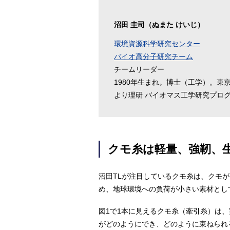
沼田 圭司（ぬまた けいじ）
環境資源科学研究センター
バイオ高分子研究チーム
チームリーダー
1980年生まれ。博士（工学）。東
より理研 バイオマス工学研究プログ
クモ糸は軽量、強靭、
沼田TLが注目しているクモ糸は、クモ
め、地球環境への負荷が小さい素材とし
図1で1本に見えるクモ糸（牽引糸）は
がどのようにでき、どのように束ねられ