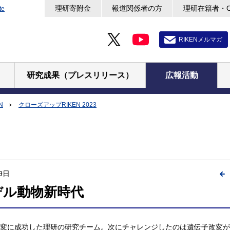
理研寄附金
報道関係者の方
理研在籍者・
te
RIKENメルマガ
研究成果（プレスリリース）
広報活動
N
クローズアップRIKEN 2023
9日
デル動物新時代
子改変に成功した理研の研究チーム。次にチャレンジしたのは遺伝子改変