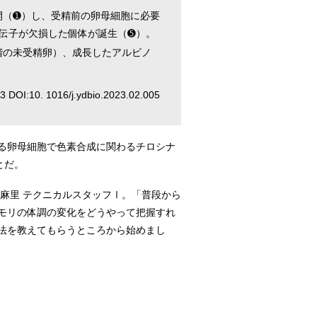
開（➊）し、受精前の卵母細胞に必要
伝子が欠損した個体が誕生（➎）。
階の未受精卵）、成長したアルビノ
23 DOI:10. 1016/j.ydbio.2023.02.005
る卵母細胞で色素合成に関わるチロシナ
とだ。
麻里 テクニカルスタッフⅠ。「普段から
モリの体調の変化をどうやって把握すれ
法を教えてもらうところから始めまし