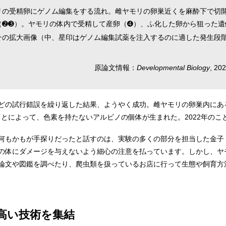
リの受精卵にゲノム編集をする流れ。雌ヤモリの卵巣近くを麻酔下で切
（➋➌）。ヤモリの体内で受精して産卵（➍）、ふ化した卵から狙った遺
その拡大画像（中、星印はゲノム編集試薬を注入するのに適した発生段
原論文情報：
Developmental Biology
, 20
どの試行錯誤を繰り返した結果、ようやく成功。雌ヤモリの卵巣内にあ
とによって、色素を持たないアルビノの個体が生まれた。2022年のこ
何もかもが手探りだったと話すのは、実験の多くの部分を担当した金子 
の体にダメージを与えないよう細心の注意を払っています。しかし、ヤ
論文や図鑑を調べたり、爬虫類を扱っているお店に行って生態や飼育方
高い技術を集結