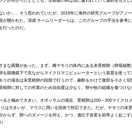
ングが分かったとしても、受精後の卵は殻に覆われていて薬剤を注入し
ないか」、そう思われていたが、2019年に海外の研究グループがアノ
道が開かれた。清成 チームリーダーらは、このグループの手法を参考
を行ったのだ。
ざまな困難があった。まず、雌ヤモリの体内にある未受精卵（卵母細胞
卵を顕微鏡下で見ながらマイクロマニピュレーターという装置を使って
モリの場合は未受精卵の段階で行うので、麻酔をかけて腹部を小さく切
受精卵に対しての作業のため自由度は少なく、卵や他の組織を傷つけな
と極めて大きい。オポッサムの場合、受精卵は200～300マイクロメート
卵よりは大きいが、マウスに用いる技術で対応できた。だが、ヤモリの未受
分からず、卵へのダメージを抑え、かつ、遺伝子改変を効率よく起こす
2）