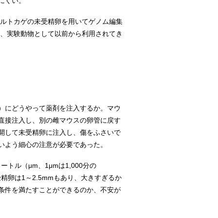
にくい。
ールトカゲの未受精卵を用いてゲノム編集
に、実験動物として以前から利用されてき
）にどうやって薬剤を注入するか。マウ
直接注入し、別の雌マウスの卵管に戻す
開して未受精卵に注入し、傷をふさいで
いよう細心の注意が必要であった。
ル（μm、1μmは1,000分の
精卵は1～2.5mmもあり、大きすぎるか
条件を満たすことができるのか、不安が