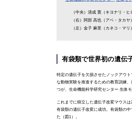
（中央）清成 寛（キヨナリ・ヒ
（右）阿部 高也（アベ・タカヤ
（左）金子 麻里（カネコ・マリ
有袋類で世界初の遺伝
特定の遺伝子を欠損させたノックアウト
な動物実験を推進するための教育訓練、
つが、生命機能科学研究センター 生体
これまでに樹立した遺伝子改変マウスは2
有袋類の遺伝子改変に成功。有袋類の中
た（図1）。