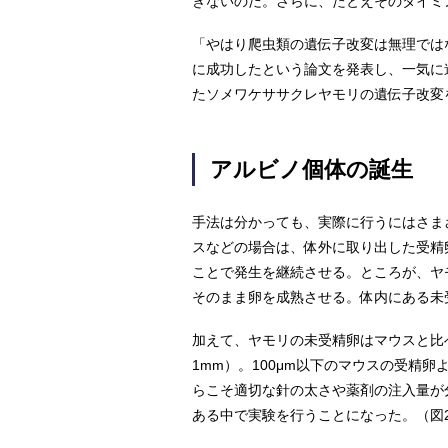
きないのだ。さらに、たとえそのタイミ
「やはり爬虫類の遺伝子改変は無理では
に成功したという論文を発表し、一気に
たソメワケササクレヤモリの遺伝子改変
アルビノ個体の誕生
手法は分かっても、実際に行うにはさま
スなどの場合は、体外に取り出した受精
ことで発生を継続させる。ところが、ヤ
そのまま卵を成熟させる。体内にある未
加えて、ヤモリの未受精卵はマウスと比べる
1mm）。100μm以下のマウスの受精
らこそ適切な針の太さや薬剤の注入量が
ある中で実験を行うことになった。（図