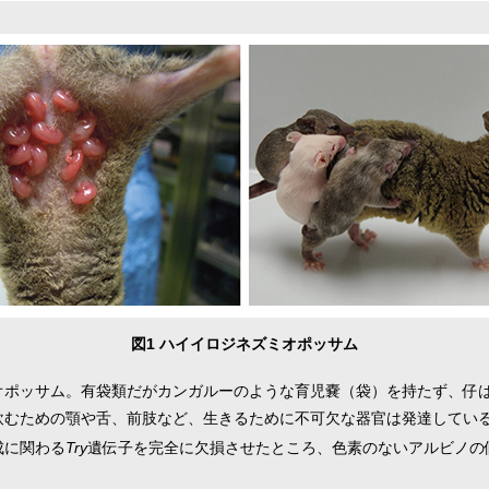
図1 ハイイロジネズミオポッサム
オポッサム。有袋類だがカンガルーのような育児嚢（袋）を持たず、仔
飲むための顎や舌、前肢など、生きるために不可欠な器官は発達してい
成に関わる
Try
遺伝子を完全に欠損させたところ、色素のないアルビノの