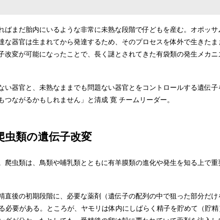
ればまだ胎内にいるような非常に未熟な段階で仔どもを産む。オポッサ
達な器官は生まれてから発達するため、そのプロセスを体外で生きたま
子改変が可能になったことで、長く謎とされてきた有袋類の発生メカニ
ない器官と、未熟なままでも問題ない器官とをコントロールする遺伝子
もつながるかもしれません」と清成 寛 チームリーダー。
爬虫類の遺伝子改変
。爬虫類は、鳥類や哺乳類とともに有羊膜類の進化や発生を知る上で重
精直後の初期段階に、必要な薬剤（遺伝子の配列の中で狙った部分だけ
する必要がある。ところが、ヤモリは体内にしばらく精子を貯めて（貯