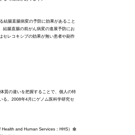
ある結腸直腸病変の予防に効果があること
、結腸直腸の前がん病変の進展予防にお
はセレコキシブの効果が無い患者や副作
の体質の違いを把握することで、個人の特
る。2008年4月にゲノム医科学研究セ
th and Human Services：HHS）傘