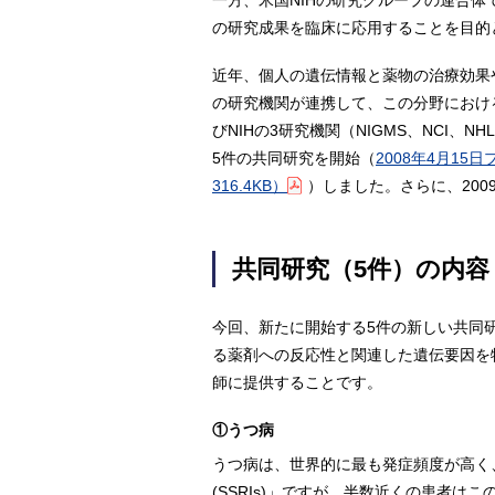
一方、米国NIHの研究グループの連合
の研究成果を臨床に応用することを目的
近年、個人の遺伝情報と薬物の治療効果
の研究機関が連携して、この分野におけ
びNIHの3研究機関（NIGMS、NCI、NHLB
5件の共同研究を開始（
2008年4月15
316.4KB）
）しました。さらに、200
共同研究（5件）の内容
今回、新たに開始する5件の新しい共同研
る薬剤への反応性と関連した遺伝要因を
師に提供することです。
①うつ病
うつ病は、世界的に最も発症頻度が高く
(SSRIs)」ですが、半数近くの患者