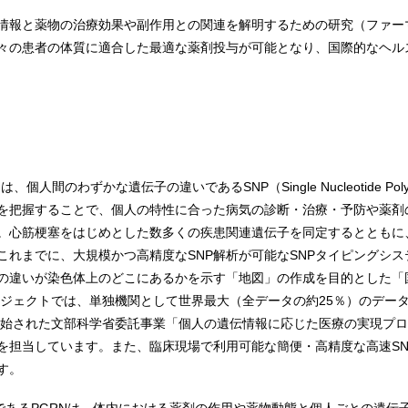
情報と薬物の治療効果や副作用との関連を解明するための研究（ファー
々の患者の体質に適合した最適な薬剤投与が可能となり、国際的なヘル
人間のわずかな遺伝子の違いであるSNP（Single Nucleotide Po
を把握することで、個人の特性に合った病気の診断・治療・予防や薬剤
。心筋梗塞をはじめとした数多くの疾患関連遺伝子を同定するとともに
これまでに、大規模かつ高精度なSNP解析が可能なSNPタイピングシ
の違いが染色体上のどこにあるかを示す「地図」の作成を目的とした「国
ロジェクトでは、単独機関として世界最大（全データの約25％）のデー
ら開始された文部科学省委託事業「個人の遺伝情報に応じた医療の実現プ
どを担当しています。また、臨床現場で利用可能な簡便・高精度な高速S
す。