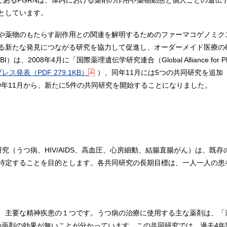
体であるPGRNは、体内における薬剤の作用や薬物動態と個人ごとの遺伝
としています。
や薬物のもたらす副作用との関連を解明するためのファーマコゲノミク
る新たな発見につながる研究を協力して促進し、オーダーメイド医療の確
I）は、2008年4月に「国際薬理遺伝学研究連合（Global Alliance for P
日プレス発表
（PDF 279.1KB）
）、同年11月には5つの共同研究を追加
9年11月から、新たに5件の共同研究を開始することになりました。
究（うつ病、HIV/AIDS、高血圧、心房細動、結腸直腸がん）は、既
特定することを目的とします。各共同研究の長期目標は、一人一人の患
、主要な精神疾患の１つです。うつ病の治療に使用する主な薬剤は、「
はこの薬剤の効果が無いことが分かっています。この共同研究では、過去4