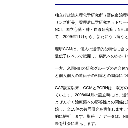
独立行政法人理化学研究所（野依良治理
リンズ所長）薬理遺伝学研究ネットワーク
NCI、国立心臓・肺・血液研究所：NHLBI）は、
て、2009年11月から、新たにうつ病
理研CGMは、個人の遺伝的な特性に合
遺伝子レベルで把握し、病気へのかかり
一方、米国NIHの研究グループの連合体で
と個人個人の遺伝子の相違との関係につ
GAP設立以来、CGMとPGRNは、双
ています。2008年4月の設立時には、
とぜんそく治療薬への応答性との関係に関
始し、全15件の共同研究を実施します
的に解析します。取得したデータは、N
果を社会に還元します。