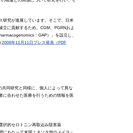
子の相違との関係について研究を行い、そ
ス研究が進展しています。そこで、日米
立に貢献するため、CGM、PGRNおよ
harmacogenomics：GAP）」を設立し、
（
2008年11月11日プレス発表
（PDF
存の共同研究と同様に、個人によって異な
者に合わせた医療を行うための情報を医
選択的セロトニン再取込み阻害薬
年間にわたって米国ミネソタ州のメイヨ・