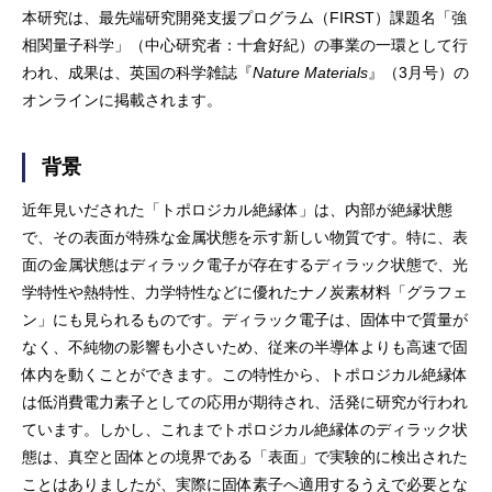
本研究は、最先端研究開発支援プログラム（FIRST）課題名「強
相関量子科学」（中心研究者：十倉好紀）の事業の一環として行
われ、成果は、英国の科学雑誌『
Nature Materials
』（3月号）の
オンラインに掲載されます。
背景
近年見いだされた「トポロジカル絶縁体」は、内部が絶縁状態
で、その表面が特殊な金属状態を示す新しい物質です。特に、表
面の金属状態はディラック電子が存在するディラック状態で、光
学特性や熱特性、力学特性などに優れたナノ炭素材料「グラフェ
ン」にも見られるものです。ディラック電子は、固体中で質量が
なく、不純物の影響も小さいため、従来の半導体よりも高速で固
体内を動くことができます。この特性から、トポロジカル絶縁体
は低消費電力素子としての応用が期待され、活発に研究が行われ
ています。しかし、これまでトポロジカル絶縁体のディラック状
態は、真空と固体との境界である「表面」で実験的に検出された
ことはありましたが、実際に固体素子へ適用するうえで必要とな