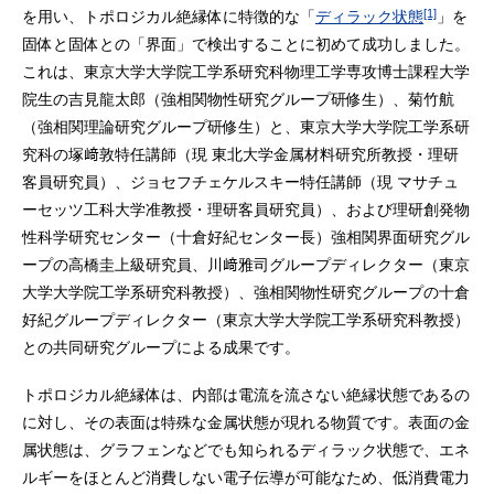
[1]
を用い、トポロジカル絶縁体に特徴的な「
ディラック状態
」を
固体と固体との「界面」で検出することに初めて成功しました。
これは、東京大学大学院工学系研究科物理工学専攻博士課程大学
院生の吉見龍太郎（強相関物性研究グループ研修生）、菊竹航
（強相関理論研究グループ研修生）と、東京大学大学院工学系研
究科の塚﨑敦特任講師（現 東北大学金属材料研究所教授・理研
客員研究員）、ジョセフチェケルスキー特任講師（現 マサチュ
ーセッツ工科大学准教授・理研客員研究員）、および理研創発物
性科学研究センター（十倉好紀センター長）強相関界面研究グル
ープの高橋圭上級研究員、川﨑雅司グループディレクター（東京
大学大学院工学系研究科教授）、強相関物性研究グループの十倉
好紀グループディレクター（東京大学大学院工学系研究科教授）
との共同研究グループによる成果です。
トポロジカル絶縁体は、内部は電流を流さない絶縁状態であるの
に対し、その表面は特殊な金属状態が現れる物質です。表面の金
属状態は、グラフェンなどでも知られるディラック状態で、エネ
ルギーをほとんど消費しない電子伝導が可能なため、低消費電力