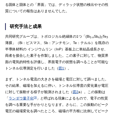
る固体と固体との「界面」では、ディラック状態の検出やその性
質についての報告はありませんでした。
研究手法と成果
共同研究グループは、トポロジカル絶縁体の1つ「(Bi
Sb
)
Te
1-
x
x
2
3
薄膜」（Bi：ビスマス、Sb：アンチモン、Te：テルル）を既存の
半導体材料の インジウムリン（InP）基板上に単結晶成長させ、
両者を接合した素子を作製しました。この素子に対して、物質界
面の電気的特性を評価し、界面電子の状態を調べることが可能な
トンネル伝導測定を行いました（
図1
）。
まず、トンネル電流の大きさを磁場と電圧に対して調べました。
その結果、磁場を加えるに伴い、トンネル伝導度の変化量が電圧
に対して振動する様子が観測されました（
図2
a）。この振動は
[3]
「
ランダウ量子化
」と呼ばれる現象によるもので、電子の性質
を調べる重要な手がかりとなります。さらに、この振動のピーク
電圧の磁場変化を調べたところ、磁場の平方根に比例してピーク