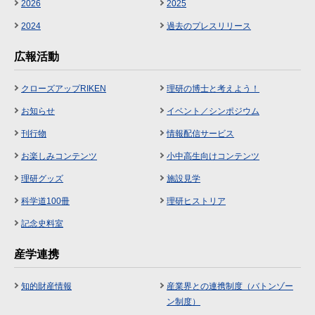
2026
2025
2024
過去のプレスリリース
広報活動
クローズアップRIKEN
理研の博士と考えよう！
お知らせ
イベント／シンポジウム
刊行物
情報配信サービス
お楽しみコンテンツ
小中高生向けコンテンツ
理研グッズ
施設見学
科学道100冊
理研ヒストリア
記念史料室
産学連携
知的財産情報
産業界との連携制度（バトンゾー
ン制度）