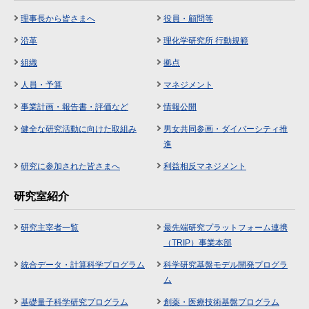
理事長から皆さまへ
役員・顧問等
沿革
理化学研究所 行動規範
組織
拠点
人員・予算
マネジメント
事業計画・報告書・評価など
情報公開
健全な研究活動に向けた取組み
男女共同参画・ダイバーシティ推
進
研究に参加された皆さまへ
利益相反マネジメント
研究室紹介
研究主宰者一覧
最先端研究プラットフォーム連携
（TRIP）事業本部
統合データ・計算科学プログラム
科学研究基盤モデル開発プログラ
ム
基礎量子科学研究プログラム
創薬・医療技術基盤プログラム