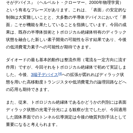
そがデバイス』（ヘルベルト・クローマー、2000年物理学賞）
という有名なフレーズがあります。これは、「表面」の安定的な
制御は大変難しいことと、大多数の半導体デバイスにおいて「界
面」こそが機能を果たしていることを指摘しています。今回の成
果は、既存の半導体技術とトポロジカル絶縁体特有のディラック
状態を融合した新しい素子開発の可能性を示す結果であり、今後
の低消費電力素子への可能性が期待できます。
ダイオードの最も基本的動作は整流作用（電流を一定方向に流す
作用）ですが、今回それをトポロジカル絶縁体で初めて実証しま
[4]
した。今後、
3端子デバイス
への拡張が図れればディラック状
態を用いた高移動度トランジスタや低消費電力の論理回路などへ
の応用も期待できます。
また、従来、トポロジカル絶縁体であるかどうかの判別には表面
ディラック状態の光電子分光による観察が主でしたが、今回適用
した固体界面でのトンネル伝導測定は今後の物質判別手法として
重要になると考えられます。