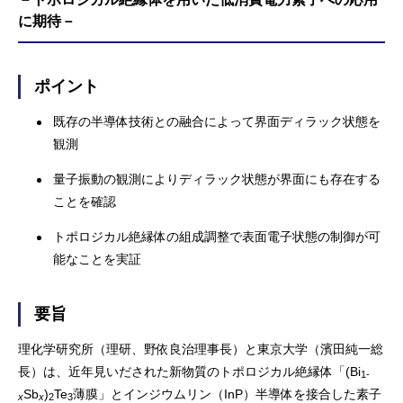
に期待－
ポイント
既存の半導体技術との融合によって界面ディラック状態を
観測
量子振動の観測によりディラック状態が界面にも存在する
ことを確認
トポロジカル絶縁体の組成調整で表面電子状態の制御が可
能なことを実証
要旨
理化学研究所（理研、野依良治理事長）と東京大学（濱田純一総
長）は、近年見いだされた新物質のトポロジカル絶縁体「(Bi
1-
Sb
)
Te
薄膜」とインジウムリン（InP）半導体を接合した素子
x
x
2
3