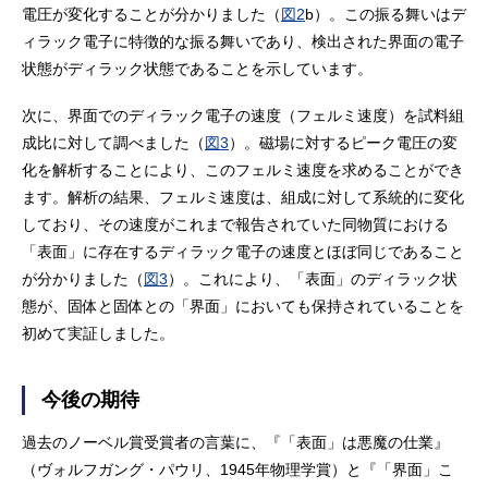
電圧が変化することが分かりました（
図2
b）。この振る舞いはデ
ィラック電子に特徴的な振る舞いであり、検出された界面の電子
状態がディラック状態であることを示しています。
次に、界面でのディラック電子の速度（フェルミ速度）を試料組
成比に対して調べました（
図3
）。磁場に対するピーク電圧の変
化を解析することにより、このフェルミ速度を求めることができ
ます。解析の結果、フェルミ速度は、組成に対して系統的に変化
しており、その速度がこれまで報告されていた同物質における
「表面」に存在するディラック電子の速度とほぼ同じであること
が分かりました（
図3
）。これにより、「表面」のディラック状
態が、固体と固体との「界面」においても保持されていることを
初めて実証しました。
今後の期待
過去のノーベル賞受賞者の言葉に、『「表面」は悪魔の仕業』
（ヴォルフガング・パウリ、1945年物理学賞）と『「界面」こ