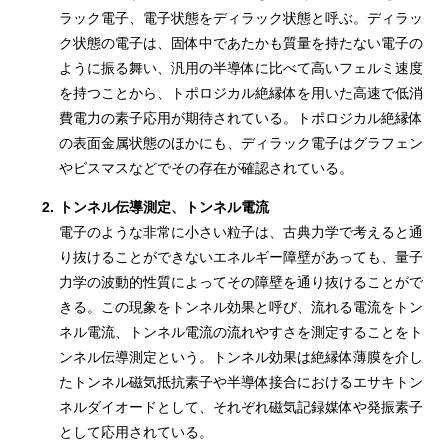
ラック電子、電子状態をディラック状態と呼ぶ。ディラッ
ク状態の電子は、固体中であたかも質量を持たない電子の
ように振る舞い、汎用の半導体に比べて高いフェルミ速度
を持つことから、トポロジカル絶縁体を用いた高速で低消
費電力の素子応用が期待されている。トポロジカル絶縁体
の表面金属状態のほかにも、ディラック電子はグラフェン
やビスマスなどでその存在が確認されている。
2.
トンネル伝導測定、トンネル電流
電子のような非常に小さい粒子は、古典力学で考えると通
り抜けることができないエネルギー障壁があっても、量子
力学の波動的性質によってその障壁を通り抜けることがで
きる。この現象をトンネル効果と呼び、流れる電流をトン
ネル電流、トンネル電流の流れやすさを測定することをト
ンネル伝導測定という。トンネル効果は絶縁体薄膜を介し
たトンネル磁気抵抗素子や半導体接合におけるエサキトン
ネルダイオードとして、それぞれ磁気記録媒体や発振素子
として応用されている。