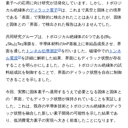
素子への応用に向け研究が活発化しています。しかし、トポロジ
[1]
カル絶縁体の
ディラック電子
は、これまで真空と固体との境界
である「表面」で実験的に検出されたことはありましたが、固体
と固体との「界面」で検出された報告はありませんでした。
共同研究グループは、トポロジカル絶縁体の1つである(Bi
1-
Sb
)
Te
薄膜を、半導体材料のInP基板上に単結晶成長させ、界
x
x
2
3
[2]
面を通した
トンネル伝導測定
を行いました。磁場中での
トンネ
[2]
ル電流
を詳細に解析した結果、界面にもディラック状態が存在
することを明らかにしました。さらに、トポロジカル絶縁体の試
料組成比を制御することで、界面のディラック状態を自在に制御
できることを示しました。
今回、実際に固体素子へ適用するうえで必要となる固体と固体と
の「界面」でもディラック状態が保持されていることを実証しま
した。これは、既存の半導体技術とトポロジカル絶縁体のディラ
ック状態を融合した新しい素子開発の可能性を示した結果であ
り、低消費電力素子の実現へ大きく前進したことになります。