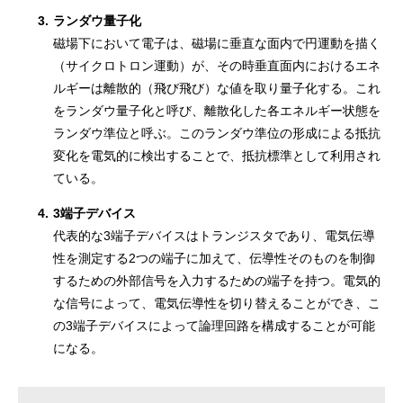
3.
ランダウ量子化
磁場下において電子は、磁場に垂直な面内で円運動を描く
（サイクロトロン運動）が、その時垂直面内におけるエネ
ルギーは離散的（飛び飛び）な値を取り量子化する。これ
をランダウ量子化と呼び、離散化した各エネルギー状態を
ランダウ準位と呼ぶ。このランダウ準位の形成による抵抗
変化を電気的に検出することで、抵抗標準として利用され
ている。
4.
3端子デバイス
代表的な3端子デバイスはトランジスタであり、電気伝導
性を測定する2つの端子に加えて、伝導性そのものを制御
するための外部信号を入力するための端子を持つ。電気的
な信号によって、電気伝導性を切り替えることができ、こ
の3端子デバイスによって論理回路を構成することが可能
になる。