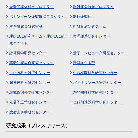
先端半導体科学プログラム
理研産業協創プログラム
バトンゾーン研究推進プログラム
開拓研究所
主任研究員研究室等
理研白眉研究チーム
理研ECL研究チーム・理研ECL研
数理創造研究センター
究ユニット
計算科学研究センター
量子コンピュータ研究センター
革新知能統合研究センター
情報統合本部
生命医科学研究センター
生命機能科学研究センター
脳神経科学研究センター
バイオリソース研究センター
環境資源科学研究センター
創発物性科学研究センター
光量子工学研究センター
仁科加速器科学研究センター
放射光科学研究センター
研究成果（プレスリリース）