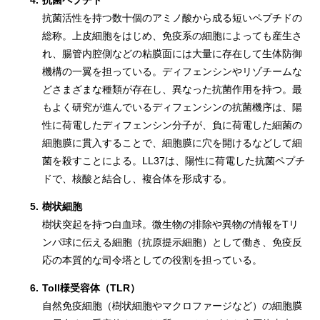
4.
抗菌ペプチド
抗菌活性を持つ数十個のアミノ酸から成る短いペプチドの
総称。上皮細胞をはじめ、免疫系の細胞によっても産生さ
れ、腸管内腔側などの粘膜面には大量に存在して生体防御
機構の一翼を担っている。ディフェンシンやリゾチームな
どさまざまな種類が存在し、異なった抗菌作用を持つ。最
もよく研究が進んでいるディフェンシンの抗菌機序は、陽
性に荷電したディフェンシン分子が、負に荷電した細菌の
細胞膜に貫入することで、細胞膜に穴を開けるなどして細
菌を殺すことによる。LL37は、陽性に荷電した抗菌ペプチ
ドで、核酸と結合し、複合体を形成する。
5.
樹状細胞
樹状突起を持つ白血球。微生物の排除や異物の情報をTリ
ンパ球に伝える細胞（抗原提示細胞）として働き、免疫反
応の本質的な司令塔としての役割を担っている。
6.
Toll様受容体（TLR）
自然免疫細胞（樹状細胞やマクロファージなど）の細胞膜