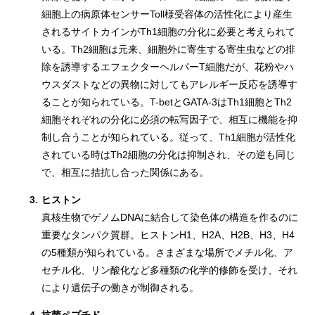
細胞上の病原体センサーToll様受容体の活性化により産生
されるサイトカインがTh1細胞の分化に必要と考えられて
いる。Th2細胞は元来、細胞外に寄生する寄生虫などの排
除を誘導するエフェクターヘルパーT細胞だが、花粉やハ
ウスダストなどの異物に対してもアレルギー反応を誘導す
ることが知られている。T-betとGATA-3はTh1細胞とTh2
細胞それぞれの分化に必須の転写因子で、相互に機能を抑
制し合うことが知られている。従って、Th1細胞が活性化
されている時はTh2細胞の分化は抑制され、その逆も同じ
で、相互に拮抗し合った関係にある。
3.
ヒストン
真核生物でゲノムDNAに結合して染色体の構造を作るのに
重要なタンパク質群。ヒストンH1、H2A、H2B、H3、H4
の5種類が知られている。さまざまな場所でメチル化、ア
セチル化、リン酸化など多種類の化学的修飾を受け、それ
により遺伝子の働きが制御される。