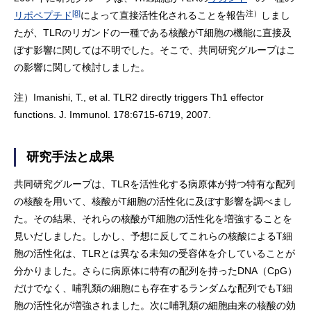
[8]
注）
リポペプチド
によって直接活性化されることを報告
しまし
たが、TLRのリガンドの一種である核酸がT細胞の機能に直接及
ぼす影響に関しては不明でした。そこで、共同研究グループはこ
の影響に関して検討しました。
注）
Imanishi, T., et al. TLR2 directly triggers Th1 effector
functions. J. Immunol. 178:6715-6719, 2007.
研究手法と成果
共同研究グループは、TLRを活性化する病原体が持つ特有な配列
の核酸を用いて、核酸がT細胞の活性化に及ぼす影響を調べまし
た。その結果、それらの核酸がT細胞の活性化を増強することを
見いだしました。しかし、予想に反してこれらの核酸によるT細
胞の活性化は、TLRとは異なる未知の受容体を介していることが
分かりました。さらに病原体に特有の配列を持ったDNA（CpG）
だけでなく、哺乳類の細胞にも存在するランダムな配列でもT細
胞の活性化が増強されました。次に哺乳類の細胞由来の核酸の効