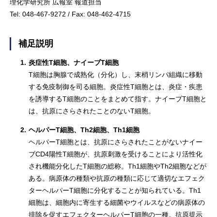
理化学研究所 広報室 報道担当
Tel: 048-467-9272 / Fax: 048-462-4715
補足説明
1.
炎症性T細胞、ナイーブT細胞
T細胞は胸腺で成熟化（分化）し、末梢リンパ組織に移動
する免疫制御を司る細胞。炎症性T細胞とは、炎症・疾患
を誘導するT細胞のことをまとめて指す。ナイーブT細胞と
は、抗原にさらされたことのないT細胞。
2.
ヘルパーT細胞、Th2細胞、Th1細胞
ヘルパーT細胞とは、抗原にさらされたことがないナイー
ブCD4陽性T細胞が、抗原刺激を受けることにより活性化
され機能分化したT細胞の総称。Th1細胞やTh2細胞などが
ある。病原体の種類や抗原の種類に応じて適切なエフェク
ターヘルパーT細胞に分化することが知られている。Th1
細胞は、細胞内に寄生する細菌やウイルスなどの病原体の
排除を促すエフェクターヘルパーT細胞の一種。抗原提示