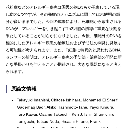
花粉症などのアレルギー疾患は国民の約1/3もが罹患している現
代病の1つですが、その発症のメカニズムに関しては未解明の部
分が多いままでした。今回の成果により、死細胞から放出される
DNAが、アレルギーを引き起こすTh2細胞の誘導に重要な役割を
果たしていることが明らかになりました。今後、細胞外のDNAを
標的にしたアレルギー疾患の治療法および予防法の開発に発展す
る可能性が考えられます。また、T細胞に特異的と思われるDNA
センサーの解明は、アレルギー疾患の予防法・治療法の開発に新
たな手掛かりを与えることが期待され、大きな課題になると考え
られます。
原論文情報
Takayuki Imanishi, Chitose Ishihara, Mohamed El Sherif
Gaderhaq Badr, Akiko Hashimoto-Tane, Yayoi Kimura,
Taro Kawai, Osamu Takeuchi, Ken J. Ishii, Shun-ichiro
Taniguchi, Tetsuo Noda, Hisashi Hirano, Frank