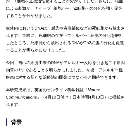
が、T細胞を直接活性化することが分かりました。さらに、核酸
による刺激が、ナイーブT細胞からTh2細胞への分化を強く促進
することが分かりました。
生体内においてDNAは、感染や炎症部位などの死細胞から放出さ
れます。実際に、死細胞の存在下でヘルパーT細胞の分化を解析
したところ、死細胞から放出されるDNAがTh2細胞の分化を促進
することが明らかになりました。
今回、自己の細胞由来のDNAがアレルギー反応を引き起こす原因
物質の1つであることを明らかにしました。今後、アレルギー性
疾患に対する新たな治療法の開発につながると期待できます。
本研究成果は、英国のオンライン科学雑誌『
Nature
Communications
』（4月10日付け：日本時間4月10日）に掲載さ
れます。
背景