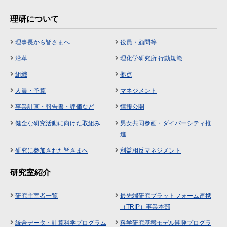
理研について
理事長から皆さまへ
役員・顧問等
沿革
理化学研究所 行動規範
組織
拠点
人員・予算
マネジメント
事業計画・報告書・評価など
情報公開
健全な研究活動に向けた取組み
男女共同参画・ダイバーシティ推
進
研究に参加された皆さまへ
利益相反マネジメント
研究室紹介
研究主宰者一覧
最先端研究プラットフォーム連携
（TRIP）事業本部
統合データ・計算科学プログラム
科学研究基盤モデル開発プログラ