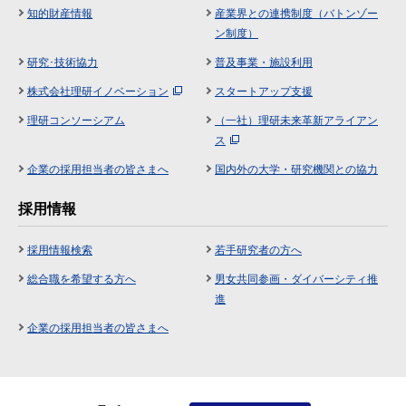
知的財産情報
産業界との連携制度（バトンゾー
ン制度）
研究･技術協力
普及事業・施設利用
株式会社理研イノベーション
スタートアップ支援
理研コンソーシアム
（一社）理研未来革新アライアン
ス
企業の採用担当者の皆さまへ
国内外の大学・研究機関との協力
採用情報
採用情報検索
若手研究者の方へ
総合職を希望する方へ
男女共同参画・ダイバーシティ推
進
企業の採用担当者の皆さまへ