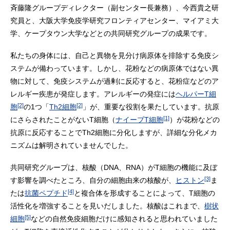
斉藤隆グループディレクター（副センター長兼務）、今西貴之研
究員と、大阪大学免疫学研究フロンティアセンター、マイアミ大
学、ケープタウン大学などとの共同研究グループの成果です。
私たちの身体には、自己と異物を見分け病原体を排除する免疫シ
ステムが備わっています。しかし、花粉などの病原体ではない異
物に対して、免疫システムが過剰に反応すると、花粉症などのア
レルギー疾患が発症します。アレルギーの発症には
ヘルパーT細
[2]
[2]
胞
の1つ「
Th2細胞
」が、重要な役割を果たしています。抗原
[1]
にさらされたことがないT細胞（
ナイーブT細胞
）が花粉などの
抗原に反応することでTh2細胞に分化しますが、詳細な分化メカ
ニズムは解明されていませんでした。
共同研究グループは、核酸（DNA、RNA）がT細胞の機能に及ぼ
[3]
す影響を調べたところ、自分の細胞由来の核酸が、
ヒストン
ま
[4]
たは
抗菌ペプチド
と複合体を形成することによって、T細胞の
活性化を増強することを見いだしました。核酸はこれまで、
樹状
[5]
細胞
などの自然免疫細胞だけに感知されると思われていました