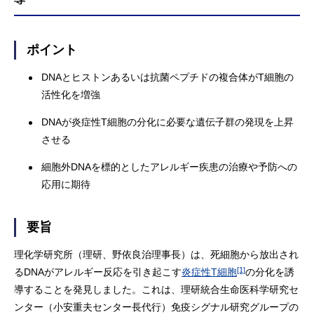
ポイント
DNAとヒストンあるいは抗菌ペプチドの複合体がT細胞の
活性化を増強
DNAが炎症性T細胞の分化に必要な遺伝子群の発現を上昇
させる
細胞外DNAを標的としたアレルギー疾患の治療や予防への
応用に期待
要旨
理化学研究所（理研、野依良治理事長）は、死細胞から放出され
[1]
るDNAがアレルギー反応を引き起こす
炎症性T細胞
の分化を誘
導することを発見しました。これは、理研統合生命医科学研究セ
ンター（小安重夫センター長代行）免疫シグナル研究グループの