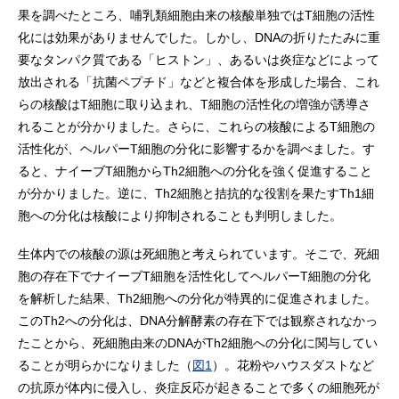
果を調べたところ、哺乳類細胞由来の核酸単独ではT細胞の活性
化には効果がありませんでした。しかし、DNAの折りたたみに重
要なタンパク質である「ヒストン」、あるいは炎症などによって
放出される「抗菌ペプチド」などと複合体を形成した場合、これ
らの核酸はT細胞に取り込まれ、T細胞の活性化の増強が誘導さ
れることが分かりました。さらに、これらの核酸によるT細胞の
活性化が、ヘルパーT細胞の分化に影響するかを調べました。す
ると、ナイーブT細胞からTh2細胞への分化を強く促進すること
が分かりました。逆に、Th2細胞と拮抗的な役割を果たすTh1細
胞への分化は核酸により抑制されることも判明しました。
生体内での核酸の源は死細胞と考えられています。そこで、死細
胞の存在下でナイーブT細胞を活性化してヘルパーT細胞の分化
を解析した結果、Th2細胞への分化が特異的に促進されました。
このTh2への分化は、DNA分解酵素の存在下では観察されなかっ
たことから、死細胞由来のDNAがTh2細胞への分化に関与してい
ることが明らかになりました（
図1
）。花粉やハウスダストなど
の抗原が体内に侵入し、炎症反応が起きることで多くの細胞死が