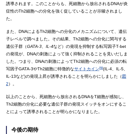
誘導されます。このことからも、死細胞から放出されるDNAが炎
症性のTh2細胞への分化を強く促していることが示唆されまし
た。
また、DNAによるTh2細胞への分化のメカニズムについて、遺伝
子レベルで調べました。その結果、Th2細胞への分化に関与する
遺伝子群（
GATA-3
、
IL-4
など）の発現を抑制する転写因子T-bet
の発現が、DNAの刺激によって強く抑制されることを見いだしま
した。つまり、DNAの刺激によってTh2細胞への分化に必須の転
[9]
写因子GATA-3やTh2細胞に特徴的な
サイトカイン
(IL-4、IL-5、
IL-13など)の発現上昇が誘導されることを明らかにしました（
図
2
）。
以上のことから、死細胞から放出されるDNAをT細胞が感知し、
Th2細胞の分化に必要な遺伝子群の発現スイッチをオンにするこ
とによって誘導されることが明らかになりました。
今後の期待