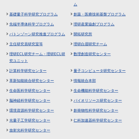
ム
基礎量子科学研究プログラム
創薬・医療技術基盤プログラム
先端半導体科学プログラム
理研産業協創プログラム
バトンゾーン研究推進プログラム
開拓研究所
主任研究員研究室等
理研白眉研究チーム
理研ECL研究チーム・理研ECL研
数理創造研究センター
究ユニット
計算科学研究センター
量子コンピュータ研究センター
革新知能統合研究センター
情報統合本部
生命医科学研究センター
生命機能科学研究センター
脳神経科学研究センター
バイオリソース研究センター
環境資源科学研究センター
創発物性科学研究センター
光量子工学研究センター
仁科加速器科学研究センター
放射光科学研究センター