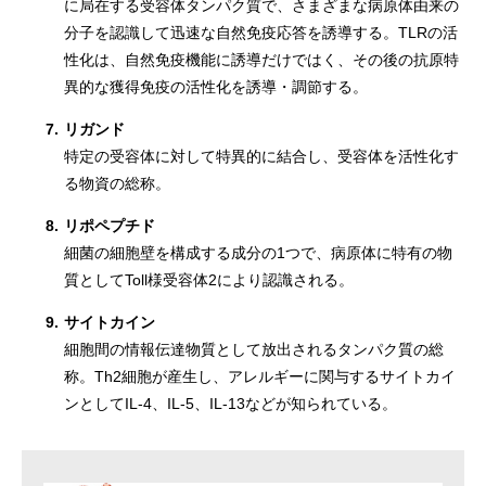
に局在する受容体タンパク質で、さまざまな病原体由来の
分子を認識して迅速な自然免疫応答を誘導する。TLRの活
性化は、自然免疫機能に誘導だけではく、その後の抗原特
異的な獲得免疫の活性化を誘導・調節する。
7.
リガンド
特定の受容体に対して特異的に結合し、受容体を活性化す
る物資の総称。
8.
リポペプチド
細菌の細胞壁を構成する成分の1つで、病原体に特有の物
質としてToll様受容体2により認識される。
9.
サイトカイン
細胞間の情報伝達物質として放出されるタンパク質の総
称。Th2細胞が産生し、アレルギーに関与するサイトカイ
ンとしてIL-4、IL-5、IL-13などが知られている。