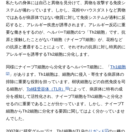
私たちの身体には自己と異物を見分けて、異物を攻撃する免疫シ
ステムが備わっています。しかし、花粉やハウスダストなど異物
ではあるが病原体ではない物質に対して免疫システムが過剰に反
応すると、アレルギー疾患が誘導されます。アレルギー反応に重
要な働きをするのが、ヘルパーT細胞の1つ「Th2細胞」です。抗
原と接触したことがないT細胞（ナイーブT細胞）が、花粉など
の抗原と遭遇することによって、それぞれの抗原に対し特異的に
アレルギーを誘導するTh2細胞に分化します。
同様にナイーブT細胞から分化するヘルパーT細胞に、「
Th1細胞
[2]
」があります。Th1細胞は、細胞内に侵入・寄生する病原体の
排除に重要な役割を担っています。樹状細胞などの自然免疫を司
[6]
る細胞が、
Toll様受容体（TLR）
によって、病原体に特有の成
分を感知して活性化され、ナイーブT細胞をTh1細胞へと分化さ
せるのに重要であることが分かっています。しかし、ナイーブT
細胞からTh2細胞に分化する要因に関してはよく分かっていませ
んでした。
[7]
2007年に研究グループは、Th1細胞がTLRの
リガンド
の一種の