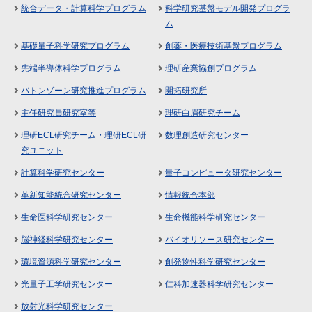
統合データ・計算科学プログラム
科学研究基盤モデル開発プログラ
ム
基礎量子科学研究プログラム
創薬・医療技術基盤プログラム
先端半導体科学プログラム
理研産業協創プログラム
バトンゾーン研究推進プログラム
開拓研究所
主任研究員研究室等
理研白眉研究チーム
理研ECL研究チーム・理研ECL研
数理創造研究センター
究ユニット
計算科学研究センター
量子コンピュータ研究センター
革新知能統合研究センター
情報統合本部
生命医科学研究センター
生命機能科学研究センター
脳神経科学研究センター
バイオリソース研究センター
環境資源科学研究センター
創発物性科学研究センター
光量子工学研究センター
仁科加速器科学研究センター
放射光科学研究センター