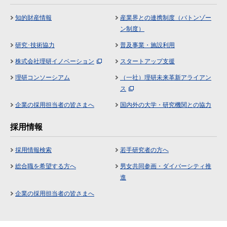
知的財産情報
産業界との連携制度（バトンゾー
ン制度）
研究･技術協力
普及事業・施設利用
株式会社理研イノベーション
スタートアップ支援
理研コンソーシアム
（一社）理研未来革新アライアン
ス
企業の採用担当者の皆さまへ
国内外の大学・研究機関との協力
採用情報
採用情報検索
若手研究者の方へ
総合職を希望する方へ
男女共同参画・ダイバーシティ推
進
企業の採用担当者の皆さまへ