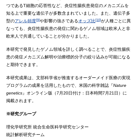
つであるT細胞の応答性など、炎症性腸疾患発症のメカニズムを
知る上で重要な遺伝子が多数含まれていました。また、遺伝子多
[9]
[10]
型の
アレル頻度
や影響の強さである
オッズ比
が人種ごとに異
なっても、炎症性腸疾患の発症に関わるゲノム領域は欧米人と非
欧米人で共通していることが分かりました。
本研究で発見したゲノム領域を詳しく調べることで、炎症性腸疾
患の発症メカニズム解明や治療標的分子の絞り込みが可能になる
と期待できます。
本研究成果は、文部科学省が推進するオーダーメイド医療の実現
プログラムの成果を活用したもので、米国の科学雑誌『
Nature
genetics
』オンライン版（7月20日付け：日本時間7月21日）に
掲載されます。
※研究グループ
理化学研究所 統合生命医科学研究センター
統計解析研究チーム