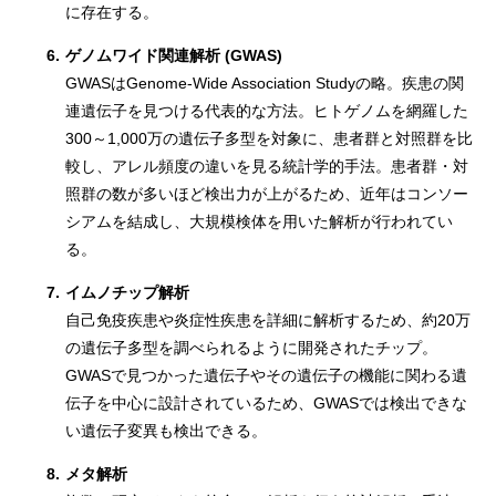
に存在する。
6.
ゲノムワイド関連解析 (GWAS)
GWASはGenome-Wide Association Studyの略。疾患の関
連遺伝子を見つける代表的な方法。ヒトゲノムを網羅した
300～1,000万の遺伝子多型を対象に、患者群と対照群を比
較し、アレル頻度の違いを見る統計学的手法。患者群・対
照群の数が多いほど検出力が上がるため、近年はコンソー
シアムを結成し、大規模検体を用いた解析が行われてい
る。
7.
イムノチップ解析
自己免疫疾患や炎症性疾患を詳細に解析するため、約20万
の遺伝子多型を調べられるように開発されたチップ。
GWASで見つかった遺伝子やその遺伝子の機能に関わる遺
伝子を中心に設計されているため、GWASでは検出できな
い遺伝子変異も検出できる。
8.
メタ解析