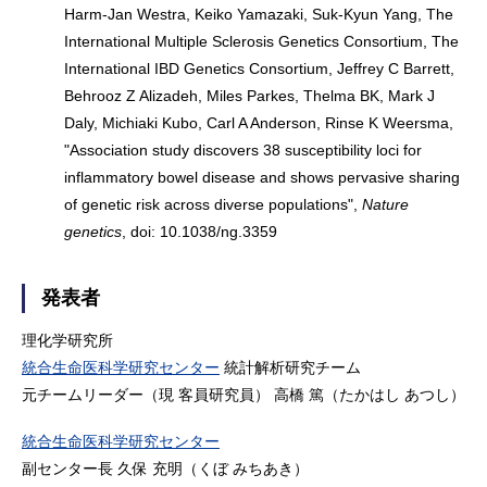
Harm-Jan Westra, Keiko Yamazaki, Suk-Kyun Yang, The
International Multiple Sclerosis Genetics Consortium, The
International IBD Genetics Consortium, Jeffrey C Barrett,
Behrooz Z Alizadeh, Miles Parkes, Thelma BK, Mark J
Daly, Michiaki Kubo, Carl A Anderson, Rinse K Weersma,
"Association study discovers 38 susceptibility loci for
inflammatory bowel disease and shows pervasive sharing
of genetic risk across diverse populations",
Nature
genetics
, doi: 10.1038/ng.3359
発表者
理化学研究所
統合生命医科学研究センター
統計解析研究チーム
元チームリーダー（現 客員研究員） 高橋 篤（たかはし あつし）
統合生命医科学研究センター
副センター長 久保 充明（くぼ みちあき）