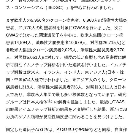
ンター長らの研究グループが参加する「国際IBDジェネティク
ス・コンソーシアム（IIBDGC）」を中心に行われました。
まず欧米人の5,956名のクローン病患者、6,968人の潰瘍性大腸炎
患者、21,770人の対照者群を対象にGWASを行いました。次に
GWASで分かった関連遺伝子を中心に、欧米人集団(クローン病
患者14,594人、潰瘍性大腸炎患者10,679人、対照群26,715人)と
非欧米人集団(クローン病患者2,025人、潰瘍性大腸炎患者2,770
人、対照群5,051人)に対して、頻度の低い多型も含め高密度に解
析可能なイムノチップ解析を用いた追試を行いました。イムノチ
ップ解析は欧米人、イラン人、インド人、東アジア人(日本・韓
国・中国)の4人種で行われました。東アジア人のうち、クローン
病患者1,318人、潰瘍性大腸炎患者736人、対照群3,311人は日本
人であり、非欧米人集団で最も多い検体数となっています。研究
注）
グループは日本人検体
の解析を担当しました。最後にGWAS
の結果とイムノチップ解析の結果をメタ解析した結果、新たに38
カ所のゲノム領域が炎症性腸疾患に関わることを見つけました。
同定した遺伝子
ATG4B
は、
ATG16L1
や
IRGM
などと同様、自食作