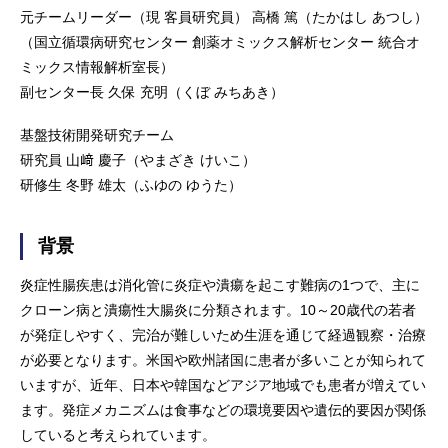
元チームリーダー（現 客員研究員） 高橋 篤（たかはし あつし）
（国立循環病研究センター 創薬オミックス解析センター 統合オ
ミックス情報解析室長）
副センター長 久保 充明（くぼ みちあき）
基盤技術開発研究チーム
研究員 山﨑 慶子（やまざき けいこ）
研修生 冬野 雄太（ふゆの ゆうた）
背景
炎症性腸疾患は消化管に炎症や潰瘍を起こす難病の1つで、主に
クローン病と潰瘍性大腸炎に分類されます。10～20歳代の若者
が発症しやすく、完治が難しいため生涯を通じて経過観察・治療
が必要となります。米国や欧州諸国に患者が多いことが知られて
いますが、近年、日本や韓国などアジア地域でも患者が増えてい
ます。発症メカニズムは食事などの環境要因や遺伝的要因が関係
していると考えられています。