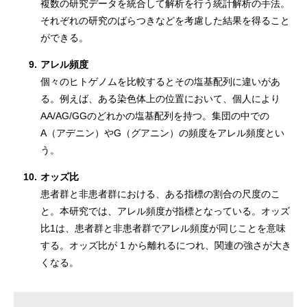
複数の研究データを統合して解析を行う統計解析の手法。
それぞれの研究のばらつきなどを考慮した結果を得ること
ができる。
9.
アレル頻度
個々のヒトゲノムを比較するとその塩基配列に違いがあ
る。例えば、ある染色体上の位置において、個人により
AA/AG/GGのどれかの塩基配列を持つ。集団の中での
A（アデニン）やG（グアニン）の頻度をアレル頻度とい
う。
10.
オッズ比
患者群と非患者群における、ある指標の割合の尺度のこ
と。本研究では、アレル頻度が指標となっている。オッズ
比1は、患者群と非患者群でアレル頻度が同じことを意味
する。オッズ比が 1 から離れるにつれ、関連の強さが大き
くなる。