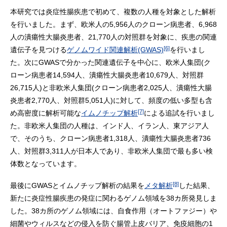
本研究では炎症性腸疾患で初めて、複数の人種を対象とした解析
を行いました。まず、欧米人の5,956人のクローン病患者、6,968
人の潰瘍性大腸炎患者、21,770人の対照群を対象に、疾患の関連
[6]
遺伝子を見つける
ゲノムワイド関連解析(GWAS)
を行いまし
た。次にGWASで分かった関連遺伝子を中心に、欧米人集団(ク
ローン病患者14,594人、潰瘍性大腸炎患者10,679人、対照群
26,715人)と非欧米人集団(クローン病患者2,025人、潰瘍性大腸
炎患者2,770人、対照群5,051人)に対して、頻度の低い多型も含
[7]
め高密度に解析可能な
イムノチップ解析
による追試を行いまし
た。非欧米人集団の人種は、インド人、イラン人、東アジア人
で、そのうち、クローン病患者1,318人、潰瘍性大腸炎患者736
人、対照群3,311人が日本人であり、非欧米人集団で最も多い検
体数となっています。
[8]
最後にGWASとイムノチップ解析の結果を
メタ解析
した結果、
新たに炎症性腸疾患の発症に関わるゲノム領域を38カ所発見しま
した。38カ所のゲノム領域には、自食作用（オートファジー）や
細菌やウィルスなどの侵入を防ぐ腸管上皮バリア、免疫細胞の1