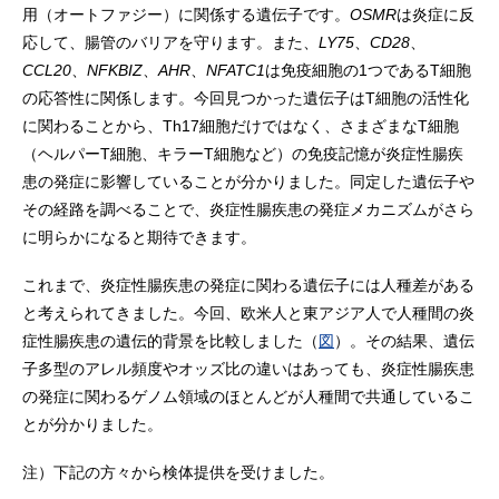
用（オートファジー）に関係する遺伝子です。
OSMR
は炎症に反
応して、腸管のバリアを守ります。また、
LY75
、
CD28
、
CCL20
、
NFKBIZ
、
AHR
、
NFATC1
は免疫細胞の1つであるT細胞
の応答性に関係します。今回見つかった遺伝子はT細胞の活性化
に関わることから、Th17細胞だけではなく、さまざまなT細胞
（ヘルパーT細胞、キラーT細胞など）の免疫記憶が炎症性腸疾
患の発症に影響していることが分かりました。同定した遺伝子や
その経路を調べることで、炎症性腸疾患の発症メカニズムがさら
に明らかになると期待できます。
これまで、炎症性腸疾患の発症に関わる遺伝子には人種差がある
と考えられてきました。今回、欧米人と東アジア人で人種間の炎
症性腸疾患の遺伝的背景を比較しました（
図
）。その結果、遺伝
子多型のアレル頻度やオッズ比の違いはあっても、炎症性腸疾患
の発症に関わるゲノム領域のほとんどが人種間で共通しているこ
とが分かりました。
注）下記の方々から検体提供を受けました。