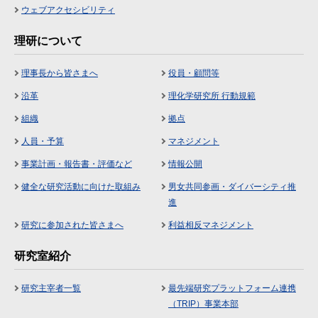
ウェブアクセシビリティ
理研について
理事長から皆さまへ
役員・顧問等
沿革
理化学研究所 行動規範
組織
拠点
人員・予算
マネジメント
事業計画・報告書・評価など
情報公開
健全な研究活動に向けた取組み
男女共同参画・ダイバーシティ推
進
研究に参加された皆さまへ
利益相反マネジメント
研究室紹介
研究主宰者一覧
最先端研究プラットフォーム連携
（TRIP）事業本部