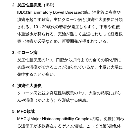
2.
炎症性腸疾患（IBD）
IBDはInflammatory Bowel Diseaseの略。消化管に炎症や
潰瘍を起こす難病。主にクローン病と潰瘍性大腸炎に分類
される。10～20歳代の若者が発症しやすく、下痢や血便、
体重減少が見られる。完治が難しく生涯にわたって経過観
察・治療が必要なため、新薬開発が望まれている。
3.
クローン病
炎症性腸疾患の1つ。口腔から肛門までの全ての消化管に
炎症や潰瘍ができることが知られているが、小腸と大腸に
発症することが多い。
4.
潰瘍性大腸炎
クローン病と並ぶ炎症性腸疾患の1つ。大腸の粘膜にびら
んや潰瘍（かいよう）を形成する疾患。
5.
MHC領域
MHCはMajor Histocompatibility Complexの略。免疫に関わ
る遺伝子が多数存在するゲノム領域。ヒトでは第6染色体