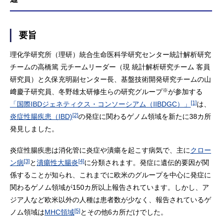
要旨
理化学研究所（理研）統合生命医科学研究センター統計解析研究
チームの高橋篤 元チームリーダー（現 統計解析研究チーム 客員
研究員）と久保充明副センター長、基盤技術開発研究チームの山
※
﨑慶子研究員、冬野雄太研修生らの研究グループ
が参加する
[1]
「国際IBDジェネティクス・コンソーシアム（IIBDGC）」
は、
[2]
炎症性腸疾患（IBD)
の発症に関わるゲノム領域を新たに38カ所
発見しました。
炎症性腸疾患は消化管に炎症や潰瘍を起こす病気で、主に
クロー
[3]
[4]
ン病
と
潰瘍性大腸炎
に分類されます。発症に遺伝的要因が関
係することが知られ、これまでに欧米のグループを中心に発症に
関わるゲノム領域が150カ所以上報告されています。しかし、ア
ジア人など欧米以外の人種は患者数が少なく、報告されているゲ
[5]
ノム領域は
MHC領域
とその他6カ所だけでした。