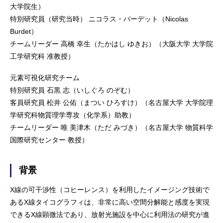
大学院生）
特別研究員（研究当時） ニコラス・バーデット（Nicolas
Burdet）
チームリーダー 高橋 幸生（たかはし ゆきお）（大阪大学 大学院
工学研究科 准教授）
元素可視化研究チーム
特別研究員 石黒 志（いしぐろ のぞむ）
客員研究員 松井 公佑（まつい ひろすけ）（名古屋大学 大学院理
学研究科物質理学専攻（化学系）助教）
チームリーダー 唯 美津木（ただ みづき）（名古屋大学 物質科学
国際研究センター 教授）
背景
X線の可干渉性（コヒーレンス）を利用したイメージング技術で
あるX線タイコグラフィは、非常に高い空間分解能と感度を実現
できるX線顕微法であり、放射光施設を中心に利用法の研究が進