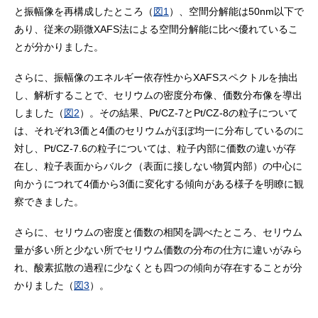
と振幅像を再構成したところ（
図1
）、空間分解能は50nm以下で
あり、従来の顕微XAFS法による空間分解能に比べ優れているこ
とが分かりました。
さらに、振幅像のエネルギー依存性からXAFSスペクトルを抽出
し、解析することで、セリウムの密度分布像、価数分布像を導出
しました（
図2
）。その結果、Pt/CZ-7とPt/CZ-8の粒子について
は、それぞれ3価と4価のセリウムがほぼ均一に分布しているのに
対し、Pt/CZ-7.6の粒子については、粒子内部に価数の違いが存
在し、粒子表面からバルク（表面に接しない物質内部）の中心に
向かうにつれて4価から3価に変化する傾向がある様子を明瞭に観
察できました。
さらに、セリウムの密度と価数の相関を調べたところ、セリウム
量が多い所と少ない所でセリウム価数の分布の仕方に違いがみら
れ、酸素拡散の過程に少なくとも四つの傾向が存在することが分
かりました（
図3
）。