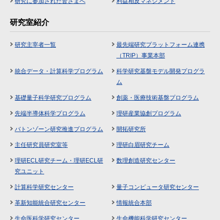
研究に参加された皆さまへ
利益相反マネジメント
研究室紹介
研究主宰者一覧
最先端研究プラットフォーム連携
（TRIP）事業本部
統合データ・計算科学プログラム
科学研究基盤モデル開発プログラ
ム
基礎量子科学研究プログラム
創薬・医療技術基盤プログラム
先端半導体科学プログラム
理研産業協創プログラム
バトンゾーン研究推進プログラム
開拓研究所
主任研究員研究室等
理研白眉研究チーム
理研ECL研究チーム・理研ECL研
数理創造研究センター
究ユニット
計算科学研究センター
量子コンピュータ研究センター
革新知能統合研究センター
情報統合本部
生命医科学研究センター
生命機能科学研究センター