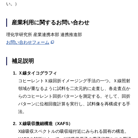
い。）
産業利用に関するお問い合わせ
理化学研究所 産業連携本部 連携推進部
お問い合わせフォーム
補足説明
1.
Ｘ線タイコグラフィ
コヒーレントＸ線回折イメージング手法の一つ。Ｘ線照射
領域が重なるように試料を二次元的に走査し、各走査点か
らのコヒーレント回折パターンを測定する。そして、回折
パターンに位相回復計算を実行し、試料像を再構成する手
法。
2.
Ｘ線吸収微細構造（XAFS）
X線吸収スペクトルの吸収端付近にみられる固有の構造。