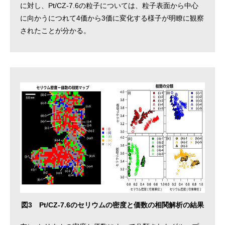
に対し、Pt/CZ-7.6の粒子については、粒子表面から中心
に向かうにつれて4価から3価に変化する様子が明瞭に観察
されたことが分かる。
図3 Pt/CZ-7.6のセリウムの密度と価数の相関解析の結果