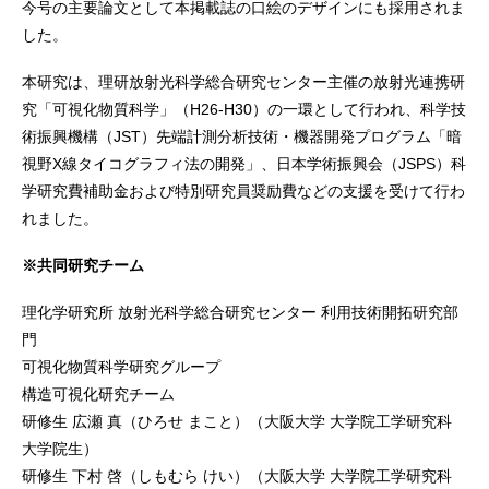
今号の主要論文として本掲載誌の口絵のデザインにも採用されま
した。
本研究は、理研放射光科学総合研究センター主催の放射光連携研
究「可視化物質科学」（H26-H30）の一環として行われ、科学技
術振興機構（JST）先端計測分析技術・機器開発プログラム「暗
視野X線タイコグラフィ法の開発」、日本学術振興会（JSPS）科
学研究費補助金および特別研究員奨励費などの支援を受けて行わ
れました。
※共同研究チーム
理化学研究所 放射光科学総合研究センター 利用技術開拓研究部
門
可視化物質科学研究グループ
構造可視化研究チーム
研修生 広瀬 真（ひろせ まこと）（大阪大学 大学院工学研究科
大学院生）
研修生 下村 啓（しもむら けい）（大阪大学 大学院工学研究科