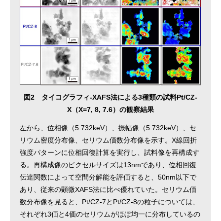
図2 タイコグラフィ-XAFS法による3種類の試料Pt/CZ-
X（X=7, 8, 7.6）の観察結果
左から、位相像（5.732keV）、振幅像（5.732keV）、セ
リウム密度分布像、セリウム価数分布像を示す。X線回折
強度パターンに位相回復計算を実行し、試料像を再構成す
る。再構成像のピクセルサイズは13nmであり、位相回復
伝達関数によって空間分解能を評価すると、50nm以下で
あり、従来の顕微XAFS法に比べ優れていた。セリウム価
数分布像を見ると、Pt/CZ-7とPt/CZ-8の粒子については、
それぞれ3価と4価のセリウムがほぼ均一に分布しているの