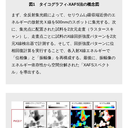
図1 タイコグラフィ-XAFS法の概念図
まず、全反射集光鏡によって、セリウムL
吸収端近傍のエ
3
ネルギーの放射光Ｘ線を500nmのスポットに集光する。次
に、集光点に配置された試料を2次元走査（ラスタースキ
ャン）し、走査点ごとに試料のX線回折強度パターンを2次
元X線検出器で計測する。そして、回折強度パターンに位
相回復計算を実行することで、各入射X線エネルギーで
「位相像」と「振幅像」を再構成する。最後に、振幅像の
エネルギー依存性から空間分解された「XAFSスペクト
ル」を導出する。