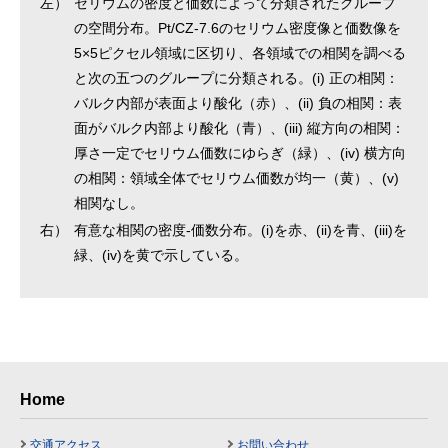
左）
セリウムの密度と価数によって分類されたグループ
の空間分布。Pt/CZ-7.6のセリウム密度像と価数像を
5×5ピクセル領域に区切り、各領域での相関を調べる
と次の五つのグループに分類される。(i) 正の相関：
バルク内部が表面より酸化（赤）、(ii) 負の相関：表
面がバルク内部より酸化（青）、(iii) 縦方向の相関：
厚さ一定でセリウム価数にゆらぎ（緑）、(iv) 横方向
の相関：領域全体でセリウム価数が均一（黄）、(v)
相関なし。
右）
有意な相関の密度-価数分布。(i)を赤、(ii)を青、(iii)を
緑、(iv)を黄で示している。
Home
交通アクセス
お問い合わせ