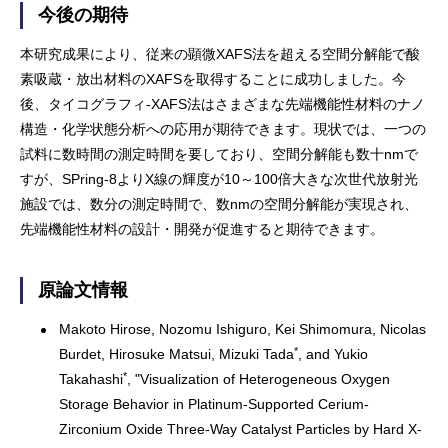
今後の期待
本研究成果により、従来の顕微XAFS法を超える空間分解能で酸
素吸蔵・放出材料のXAFSを取得することに成功しました。今
後、タイコグラフィ-XAFS法はさまざまな先端機能性材料のナノ
構造・化学状態分析への応用が期待できます。現状では、一つの
試料に数時間の測定時間を要しており、空間分解能も数十nmで
すが、SPring-8よりX線の輝度が10～100倍大きな次世代放射光
施設では、数分の測定時間で、数nmの空間分解能が実現され、
先端機能性材料の設計・開発が促進すると期待できます。
原論文情報
Makoto Hirose, Nozomu Ishiguro, Kei Shimomura, Nicolas
*
Burdet, Hirosuke Matsui, Mizuki Tada
, and Yukio
*
Takahashi
, "Visualization of Heterogeneous Oxygen
Storage Behavior in Platinum-Supported Cerium-
Zirconium Oxide Three-Way Catalyst Particles by Hard X-