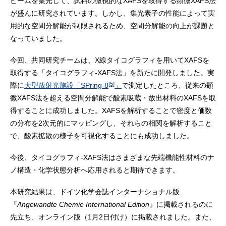
ビームを集光して、試料の微視的なXAFSを取得する顕微XAFS法
が盛んに研究されています。しかし、集光素子の性能によって実
用的な空間分解能が制限されるため、空間分解能の向上が課題と
なっていました。
今回、共同研究チームは、X線タイコグラフィを用いてXAFSを
取得する「タイコグラフィ-XAFS法」を新たに開発しました。実
[5]
際に
大型放射光施設「SPring-8
」
で測定したところ、従来の顕
微XAFS法を超える空間分解能で酸素吸蔵・放出材料のXAFSを取
得することに成功しました。XAFSを解析することで密度と価数
の分布を2次元的にマッピングし、それらの相関を解析すること
で、酸素拡散の様子を可視化することにも成功しました。
今後、タイコグラフィ-XAFS法はさまざまな先端機能性材料のナ
ノ構造・化学状態分析へ応用されると期待できます。
本研究結果は、ドイツ化学会誌インターナショナル版
『
Angewandte Chemie International Edition
』に掲載されるのに
先立ち、オンライン版（1月2日付け）に掲載されました。また、