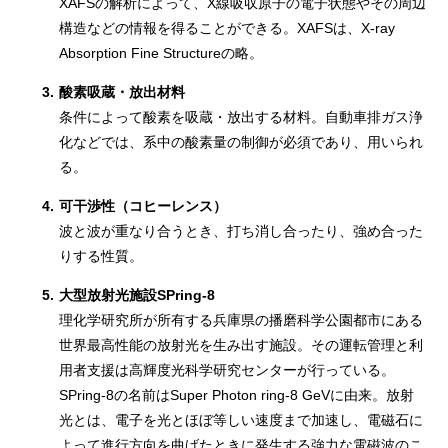
XAFSの解析によって、X線吸収原子の電子状態やその周辺
構造などの情報を得ることができる。XAFSは、X-ray
Absorption Fine Structureの略。
3.
酸素吸蔵・放出材料
条件によって酸素を吸蔵・放出する材料。自動車排ガス浄
化などでは、系中の酸素量の制御が必須であり、用いられ
る。
4.
可干渉性（コヒーレンス）
波と波が重なり合うとき、打ち消し合ったり、強め合った
りする性質。
5.
大型放射光施設SPring-8
理化学研究所が所有する兵庫県の播磨科学公園都市にある
世界最高性能の放射光を生み出す施設。その運転管理と利
用者支援は高輝度光科学研究センターが行っている。
SPring-8の名前はSuper Photon ring-8 GeVに由来。放射
光とは、電子を光とほぼ等しい速度まで加速し、電磁石に
よって進行方向を曲げたときに発生する強力な電磁波のこ