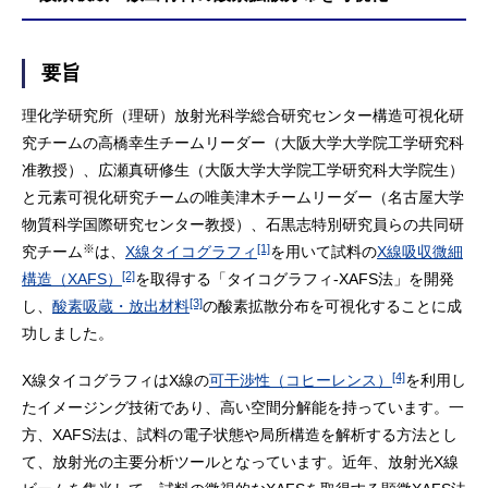
要旨
理化学研究所（理研）放射光科学総合研究センター構造可視化研
究チームの高橋幸生チームリーダー（大阪大学大学院工学研究科
准教授）、広瀬真研修生（大阪大学大学院工学研究科大学院生）
と元素可視化研究チームの唯美津木チームリーダー（名古屋大学
物質科学国際研究センター教授）、石黒志特別研究員らの共同研
※
[1]
究チーム
は、
X線タイコグラフィ
を用いて試料の
X線吸収微細
[2]
構造（XAFS）
を取得する「タイコグラフィ-XAFS法」を開発
[3]
し、
酸素吸蔵・放出材料
の酸素拡散分布を可視化することに成
功しました。
[4]
X線タイコグラフィはX線の
可干渉性（コヒーレンス）
を利用し
たイメージング技術であり、高い空間分解能を持っています。一
方、XAFS法は、試料の電子状態や局所構造を解析する方法とし
て、放射光の主要分析ツールとなっています。近年、放射光X線