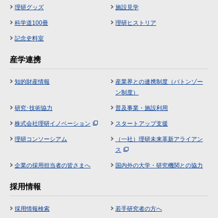
理研グッズ
施設見学
科学道100冊
理研ヒストリア
記念史料室
産学連携
知的財産情報
産業界との連携制度（バトンゾー
ン制度）
研究･技術協力
普及事業・施設利用
株式会社理研イノベーション
スタートアップ支援
理研コンソーシアム
（一社）理研未来革新アライアン
ス
企業の採用担当者の皆さまへ
国内外の大学・研究機関との協力
採用情報
採用情報検索
若手研究者の方へ