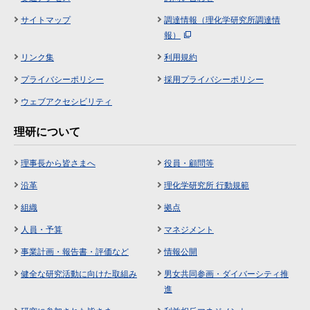
サイトマップ
調達情報（理化学研究所調達情
報）
リンク集
利用規約
プライバシーポリシー
採用プライバシーポリシー
ウェブアクセシビリティ
理研について
理事長から皆さまへ
役員・顧問等
沿革
理化学研究所 行動規範
組織
拠点
人員・予算
マネジメント
事業計画・報告書・評価など
情報公開
健全な研究活動に向けた取組み
男女共同参画・ダイバーシティ推
進