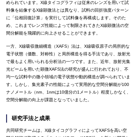
められています。X線タイコグラフィは従来のレンズを用いて試
料像を結像するX線顕微法とは異なり、試料の回折強度パターン
に「位相回復計算」を実行して試料像を再構成します。そのた
め、これまでレンズ性能によって制限されてきたX線顕微法の空
間分解能を飛躍的に向上させることができます。
一方、X線吸収微細構造（XAFS）法は、X線吸収原子の局所的な
電子状態（価数、対称性）と局所構造を得る手法であり、放射光
で最もよく用いられる分析法の一つです。また、近年、放射光集
光ビームを用いた顕微XAFS法の研究が盛んに行われており、不
均一な試料中の微小領域の電子状態や動的構造が調べられていま
す。しかし、集光素子の性能によって実用的な空間分解能が100
ナノメートル（nm、1nmは10億分の1メートル）程度しかなく、
空間分解能の向上が課題となっていました。
研究手法と成果
共同研究チームは、X線タイコグラフィによってXAFSを高い空