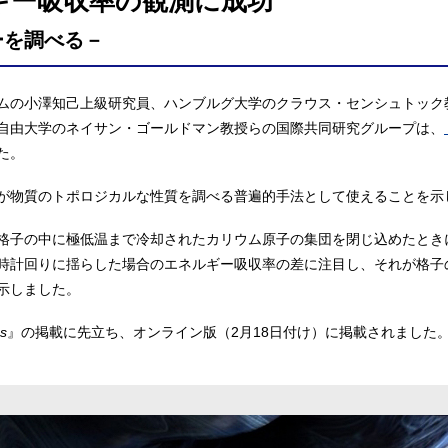
ギー吸収率の観測に成功
ーを調べる－
ムの小澤知己上級研究員、ハンブルグ大学のクラウス・センシュトック
自由大学のネイサン・ゴールドマン教授らの国際共同研究グループは、
た。
が物質のトポロジカルな性質を調べる普遍的手法として使えることを示
格子の中に極低温まで冷却されたカリウム原子の集団を閉じ込めたとき
時計回りに揺らした場合のエネルギー吸収率の差に注目し、それが格子
示しました。
cs
』の掲載に先立ち、オンライン版（2月18日付け）に掲載されました