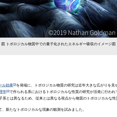
図 トポロジカル物質中での量子化されたエネルギー吸収のイメージ図
[3]
ール効果
を発端に、トポロジカル物質の研究は近年大きな広がりを見せ
[4]
理学
で作られる系におけるトポロジカルな性質の研究が活発に行われ
子系とは異なるため、従来とは異なる視点から物質のトポロジカルな性
て、新たなトポロジカルな現象の観測を試みました。