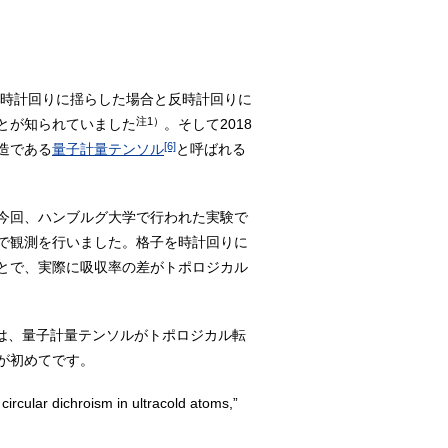
を時計回りに揺らした場合と反時計回りに
注1）
とが知られていました
。そして2018
[6]
造である
量子計量テンソル
と呼ばれる
今回、ハンブルグ大学で行われた実験で
で観測を行いました。格子を時計回りに
とで、実際に吸収率の差がトポロジカル
は、量子計量テンソルがトポロジカル転
が初めてです。
circular dichroism in ultracold atoms,”