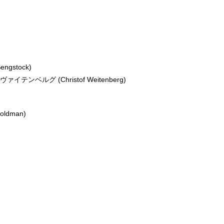
gstock)
ベルグ (Christof Weitenberg)
ldman)