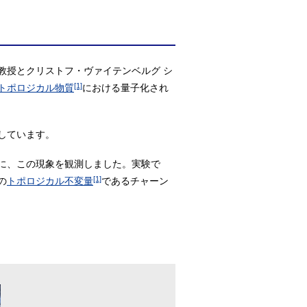
教授とクリストフ・ヴァイテンベルグ シ
[1]
トポロジカル物質
における量子化され
しています。
に、この現象を観測しました。実験で
[1]
の
トポロジカル不変量
であるチャーン
。