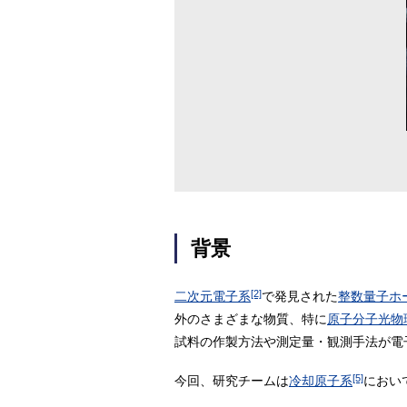
背景
[2]
二次元電子系
で発見された
整数量子ホ
外のさまざまな物質、特に
原子分子光物
試料の作製方法や測定量・観測手法が電
[5]
今回、研究チームは
冷却原子系
におい