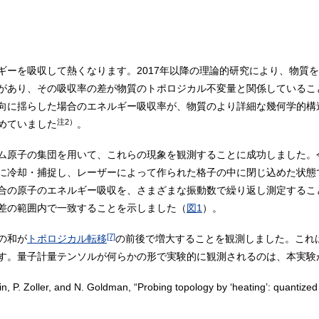
ギーを吸収して熱くなります。2017年以降の理論的研究により、物質
があり、その吸収率の差が物質のトポロジカル不変量と関係しているこ
向に揺らした場合のエネルギー吸収率が、物質のより詳細な幾何学的構
注2）
めていました
。
ム原子の集団を用いて、これらの現象を観測することに成功しました。
に冷却・捕捉し、レーザーによって作られた格子の中に閉じ込めた状態
合の原子のエネルギー吸収を、さまざまな振動数で繰り返し測定するこ
差の範囲内で一致することを示しました（
図1
）。
[7]
の和が
トポロジカル転移
の前後で増大することを観測しました。これ
す。量子計量テンソルが何らかの形で実験的に観測されるのは、本実験
n, P. Zoller, and N. Goldman, “Probing topology by ‘heating’: quantized 