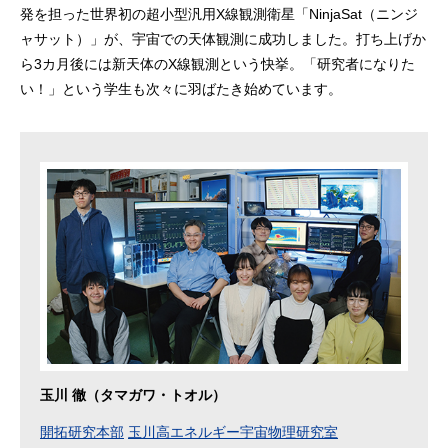
発を担った世界初の超小型汎用X線観測衛星「NinjaSat（ニンジ
ャサット）」が、宇宙での天体観測に成功しました。打ち上げか
ら3カ月後には新天体のX線観測という快挙。「研究者になりた
い！」という学生も次々に羽ばたき始めています。
玉川 徹（タマガワ・トオル）
開拓研究本部
玉川高エネルギー宇宙物理研究室