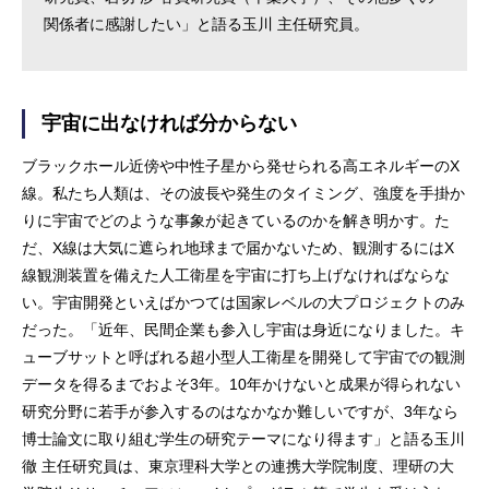
関係者に感謝したい」と語る玉川 主任研究員。
宇宙に出なければ分からない
ブラックホール近傍や中性子星から発せられる高エネルギーのX
線。私たち人類は、その波長や発生のタイミング、強度を手掛か
りに宇宙でどのような事象が起きているのかを解き明かす。た
だ、X線は大気に遮られ地球まで届かないため、観測するにはX
線観測装置を備えた人工衛星を宇宙に打ち上げなければならな
い。宇宙開発といえばかつては国家レベルの大プロジェクトのみ
だった。「近年、民間企業も参入し宇宙は身近になりました。キ
ューブサットと呼ばれる超小型人工衛星を開発して宇宙での観測
データを得るまでおよそ3年。10年かけないと成果が得られない
研究分野に若手が参入するのはなかなか難しいですが、3年なら
博士論文に取り組む学生の研究テーマになり得ます」と語る玉川
徹 主任研究員は、東京理科大学との連携大学院制度、理研の大