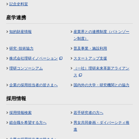
記念史料室
産学連携
知的財産情報
産業界との連携制度（バトンゾー
ン制度）
研究･技術協力
普及事業・施設利用
株式会社理研イノベーション
スタートアップ支援
理研コンソーシアム
（一社）理研未来革新アライアン
ス
企業の採用担当者の皆さまへ
国内外の大学・研究機関との協力
採用情報
採用情報検索
若手研究者の方へ
総合職を希望する方へ
男女共同参画・ダイバーシティ推
進