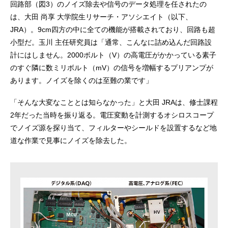
回路部（図3）のノイズ除去や信号のデータ処理を任されたの
は、大田 尚享 大学院生リサーチ・アソシエイト（以下、
JRA）。9cm四方の中に全ての機能が搭載されており、回路も超
小型だ。玉川 主任研究員は「通常、こんなに詰め込んだ回路設
計にはしません。2000ボルト（V）の高電圧がかかっている素子
のすぐ隣に数ミリボルト（mV）の信号を増幅するプリアンプが
あります。ノイズを除くのは至難の業です」
「そんな大変なこととは知らなかった」と大田 JRAは、修士課程
2年だった当時を振り返る。電圧変動を計測するオシロスコープ
でノイズ源を探り当て、フィルターやシールドを設置するなど地
道な作業で見事にノイズを除去した。