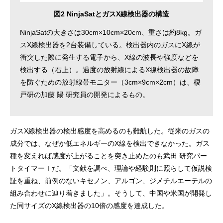
図2 NinjaSatとガスX線検出器の構造
NinjaSatの大きさは30cm×10cm×20cm、重さは約8kg。ガ
スX線検出器を2台装備している。検出器内のガスにX線が
衝突した際に発生する電子から、X線の波長や強度などを
検出する（右上）。過度の放射線によるX線検出器の故障
を防ぐための放射線帯モニター（3cm×9cm×2cm）は、榎
戸研の加藤 陽 研究員の開発によるもの。
ガスX線検出器の検出感度を高めるのも難航した。従来のガスの
成分では、なぜか低エネルギーのX線を検出できなかった。ガス
種を変えれば感度が上がることを突き止めたのも武田 研究パー
トタイマーⅠだ。「文献を調べ、理論や経験則に照らして仮説検
証を重ね、前例のないキセノン、アルゴン、ジメチルエーテルの
組み合わせに辿り着きました」。そうして、中国や米国が開発し
た同サイズのX線検出器の10倍の感度を達成した。