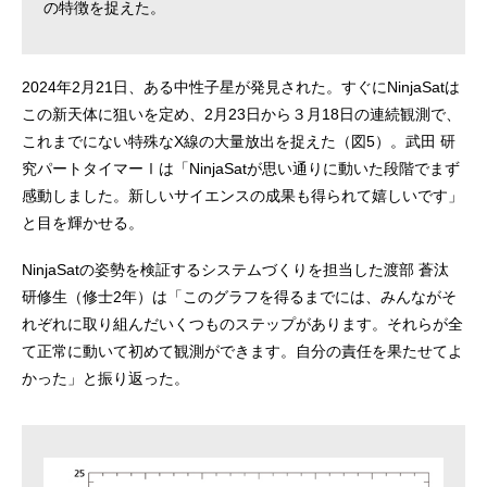
の特徴を捉えた。
2024年2月21日、ある中性子星が発見された。すぐにNinjaSatは
この新天体に狙いを定め、2月23日から３月18日の連続観測で、
これまでにない特殊なX線の大量放出を捉えた（図5）。武田 研
究パートタイマーⅠは「NinjaSatが思い通りに動いた段階でまず
感動しました。新しいサイエンスの成果も得られて嬉しいです」
と目を輝かせる。
NinjaSatの姿勢を検証するシステムづくりを担当した渡部 蒼汰
研修生（修士2年）は「このグラフを得るまでには、みんながそ
れぞれに取り組んだいくつものステップがあります。それらが全
て正常に動いて初めて観測ができます。自分の責任を果たせてよ
かった」と振り返った。