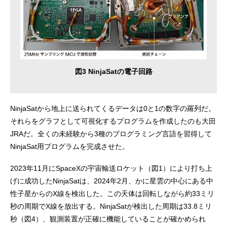
図3 NinjaSatの電子回路
NinjaSatから地上に送られてくるデータは0と1の数字の羅列だ。
それらをグラフとして可視化するプログラムを作成したのも大田
JRAだ。全くの未経験から3種のプログラミング言語を習得して
NinjaSat用プログラムを完成させた。
2023年11月にSpaceXの宇宙輸送ロケット（図1）により打ち上
げに成功したNinjaSatは、2024年2月、かに星雲の中心にある中
性子星からのX線を検出した。この天体は回転しながら約33ミリ
秒の周期でX線を放出する。NinjaSatが検出した周期は33.8ミリ
秒（図4）、観測装置が正確に機能していることが確かめられ