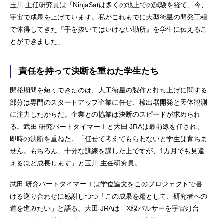
玉川 主任研究員は「NinjaSatは多くの地上での試験を経て、今、
宇宙で成果を上げています。私がこれまでに大型衛星の開発工程
で体得してきた『手を抜いてはいけない勘所』を学生に伝えるこ
とができました」
責任を持って決断を重ねた学生たち
開発期間を短くできたのは、人工衛星の製作と打ち上げに関する
部分は専門のスタートアップ企業に任せ、検出器開発と天体観測
に注力したからだ。企業との協業は決断のスピードが求められ
る。武田 研究パートタイマーⅠと大田 JRAは最前線を任され、
即時の決断を重ねた。「任せて考えてもらわないと学生は育ちま
せん。もちろん、十分な訓練を課した上ですが、1カ月でも見違
えるほど成長します」と玉川 主任研究員。
武田 研究パートタイマーⅠは学位論文をこのプロジェクトで書
ける巡り合わせに感謝しつつ「この成果を糧として、研究者への
道を進みたい」と語る。大田 JRAは「X線パルサーを宇宙灯台