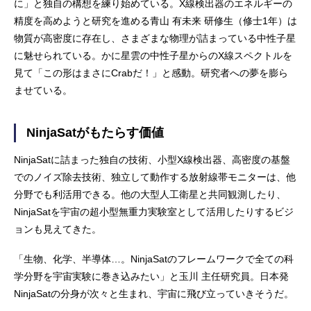
に」と独自の構想を練り始めている。X線検出器のエネルギーの
精度を高めようと研究を進める青山 有未来 研修生（修士1年）は
物質が高密度に存在し、さまざまな物理が詰まっている中性子星
に魅せられている。かに星雲の中性子星からのX線スペクトルを
見て「この形はまさにCrabだ！」と感動。研究者への夢を膨ら
ませている。
NinjaSatがもたらす価値
NinjaSatに詰まった独自の技術、小型X線検出器、高密度の基盤
でのノイズ除去技術、独立して動作する放射線帯モニターは、他
分野でも利活用できる。他の大型人工衛星と共同観測したり、
NinjaSatを宇宙の超小型無重力実験室として活用したりするビジ
ョンも見えてきた。
「生物、化学、半導体…。NinjaSatのフレームワークで全ての科
学分野を宇宙実験に巻き込みたい」と玉川 主任研究員。日本発
NinjaSatの分身が次々と生まれ、宇宙に飛び立っていきそうだ。