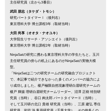
主任研究員（左から3番目）
武田 朋志（タケダ・トモシ）
研究パートタイマーⅠ（後列右）
東京理科大学 博士課程3年（取材当時）
大田 尚享（オオタ・ナオユキ）
大学院生リサーチ・アソシエイト（後列左）
東京理科大学 博士課程2年（取材当時）
NinjaSatの研究に携わる東京理科大学の学生たちと。玉川
主任研究員の傍らの机上にあるのがNinjaSatの実物大模
型。
「NinjaSatは二つの研究チームの研究融合プロジェクト
で、本記事で紹介できなかった多くのメンバーの協力によ
り成功しました。榎戸極限自然現象理研白眉研究チームの
榎戸 輝揚 理研白眉研究チームリーダー、沼澤 正樹 特別研
究員（当時）、谷口 絢太郎 パートタイマーⅡ（当時）、
そして玉川研の北口 貴雄 研究員（当時）、三原 建弘 専任
研究員、岩切 渉 客員研究員（千葉大学）、その他多くの