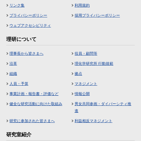
リンク集
利用規約
プライバシーポリシー
採用プライバシーポリシー
ウェブアクセシビリティ
理研について
理事長から皆さまへ
役員・顧問等
沿革
理化学研究所 行動規範
組織
拠点
人員・予算
マネジメント
事業計画・報告書・評価など
情報公開
健全な研究活動に向けた取組み
男女共同参画・ダイバーシティ推
進
研究に参加された皆さまへ
利益相反マネジメント
研究室紹介