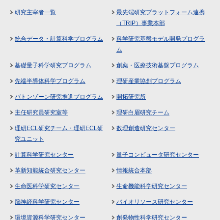
研究主宰者一覧
最先端研究プラットフォーム連携
（TRIP）事業本部
統合データ・計算科学プログラム
科学研究基盤モデル開発プログラ
ム
基礎量子科学研究プログラム
創薬・医療技術基盤プログラム
先端半導体科学プログラム
理研産業協創プログラム
バトンゾーン研究推進プログラム
開拓研究所
主任研究員研究室等
理研白眉研究チーム
理研ECL研究チーム・理研ECL研
数理創造研究センター
究ユニット
計算科学研究センター
量子コンピュータ研究センター
革新知能統合研究センター
情報統合本部
生命医科学研究センター
生命機能科学研究センター
脳神経科学研究センター
バイオリソース研究センター
環境資源科学研究センター
創発物性科学研究センター