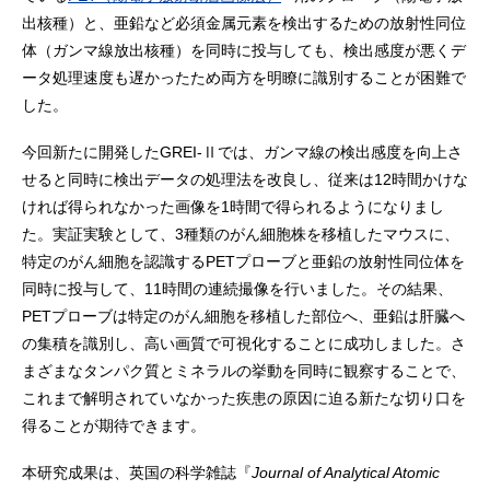
出核種）と、亜鉛など必須金属元素を検出するための放射性同位
体（ガンマ線放出核種）を同時に投与しても、検出感度が悪くデ
ータ処理速度も遅かったため両方を明瞭に識別することが困難で
した。
今回新たに開発したGREI-Ⅱでは、ガンマ線の検出感度を向上さ
せると同時に検出データの処理法を改良し、従来は12時間かけな
ければ得られなかった画像を1時間で得られるようになりまし
た。実証実験として、3種類のがん細胞株を移植したマウスに、
特定のがん細胞を認識するPETプローブと亜鉛の放射性同位体を
同時に投与して、11時間の連続撮像を行いました。その結果、
PETプローブは特定のがん細胞を移植した部位へ、亜鉛は肝臓へ
の集積を識別し、高い画質で可視化することに成功しました。さ
まざまなタンパク質とミネラルの挙動を同時に観察することで、
これまで解明されていなかった疾患の原因に迫る新たな切り口を
得ることが期待できます。
本研究成果は、英国の科学雑誌『
Journal of Analytical Atomic