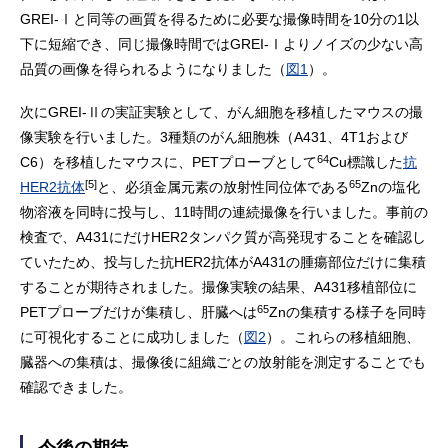
GREI-Ⅰと同等の画質を得るために必要な撮像時間を10分の1以
下に短縮でき、同じ撮像時間ではGREI-Ⅰよりノイズの少ない高
品質の画像を得られるようになりました（
図1
）。
次にGREI-Ⅱの実証実験として、がん細胞を移植したマウスの撮
像実験を行いました。3種類のがん細胞株（A431、4T1および
64
C6）を移植したマウスに、PETプローブとして
Cu標識した
抗
[5]
65
HER2抗体
と、必須金属元素の放射性同位体である
Znの塩化
物溶液を同時に投与し、11時間の連続撮像を行いました。事前の
検査で、A431にだけHER2タンパク質が高発現することを確認し
ていたため、投与した抗HER2抗体がA431の腫瘍部位だけに集積
することが期待されました。撮像実験の結果、A431移植部位に
65
PETプローブだけが集積し、肝臓へは
Znの集積する様子を同時
に可視化することに成功しました（
図2
）。これらの移植細胞、
臓器への集積は、撮像後に組織ごとの放射能を測定することでも
確認できました。