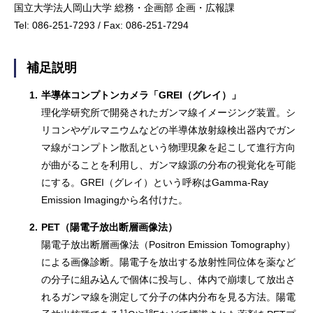
国立大学法人岡山大学 総務・企画部 企画・広報課
Tel: 086-251-7293 / Fax: 086-251-7294
補足説明
1.
半導体コンプトンカメラ「GREI（グレイ）」
理化学研究所で開発されたガンマ線イメージング装置。シ
リコンやゲルマニウムなどの半導体放射線検出器内でガン
マ線がコンプトン散乱という物理現象を起こして進行方向
が曲がることを利用し、ガンマ線源の分布の視覚化を可能
にする。GREI（グレイ）という呼称はGamma-Ray
Emission Imagingから名付けた。
2.
PET（陽電子放出断層画像法）
陽電子放出断層画像法（Positron Emission Tomography）
による画像診断。陽電子を放出する放射性同位体を薬など
の分子に組み込んで個体に投与し、体内で崩壊して放出さ
れるガンマ線を測定して分子の体内分布を見る方法。陽電
11
18