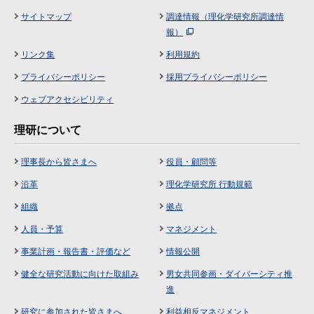
サイトマップ
調達情報（理化学研究所調達情
報）
リンク集
利用規約
プライバシーポリシー
採用プライバシーポリシー
ウェブアクセシビリティ
理研について
理事長から皆さまへ
役員・顧問等
沿革
理化学研究所 行動規範
組織
拠点
人員・予算
マネジメント
事業計画・報告書・評価など
情報公開
健全な研究活動に向けた取組み
男女共同参画・ダイバーシティ推
進
研究に参加された皆さまへ
利益相反マネジメント