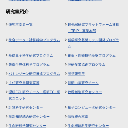
研究室紹介
研究主宰者一覧
最先端研究プラットフォーム連携
（TRIP）事業本部
統合データ・計算科学プログラム
科学研究基盤モデル開発プログラ
ム
基礎量子科学研究プログラム
創薬・医療技術基盤プログラム
先端半導体科学プログラム
理研産業協創プログラム
バトンゾーン研究推進プログラム
開拓研究所
主任研究員研究室等
理研白眉研究チーム
理研ECL研究チーム・理研ECL研
数理創造研究センター
究ユニット
計算科学研究センター
量子コンピュータ研究センター
革新知能統合研究センター
情報統合本部
生命医科学研究センター
生命機能科学研究センター