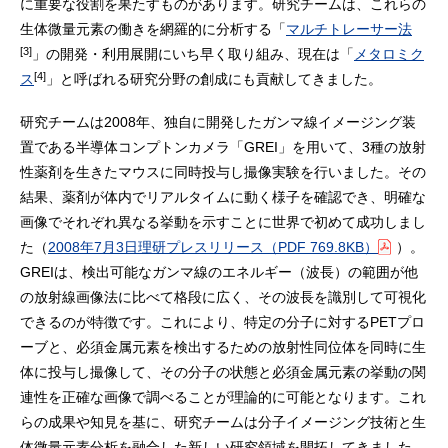
に重要な役割を果たすものがあります。研究チームは、これらの
生体微量元素の働きを網羅的に分析する「
マルチトレーサー法
[3]
」の開発・利用展開にいち早く取り組み、現在は「
メタロミク
[4]
ス
」と呼ばれる研究分野の創成にも貢献してきました。
研究チームは2008年、独自に開発したガンマ線イメージング装
置である半導体コンプトンカメラ「GREI」を用いて、3種の放射
性薬剤を生きたマウスに同時投与し撮像実験を行いました。その
結果、薬剤が体内でリアルタイムに動く様子を確認でき、明確な
画像でそれぞれ異なる挙動を示すことに世界で初めて成功しまし
た（
2008年7月3日理研プレスリリース
（PDF 769.8KB）
）。
GREIは、検出可能なガンマ線のエネルギー（波長）の範囲が他
の放射線画像法に比べて格段に広く、その波長を識別して可視化
できるのが特徴です。これにより、特定の分子に対するPETプロ
ーブと、必須金属元素を検出するための放射性同位体を同時に生
体に投与し撮像して、その分子の状態と必須金属元素の挙動の関
連性を正確な画像で調べることが理論的に可能となります。これ
らの成果や知見を基に、研究チームは分子イメージング技術と生
体微量元素分析を融合した新しい研究領域を開拓してきました。