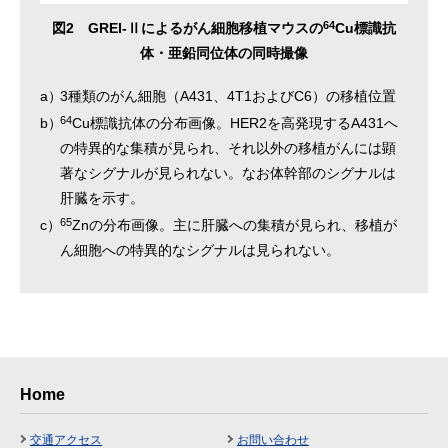
64
図2 GREI-Ⅱによるがん細胞移植マウスの
Cu標識抗
体・亜鉛同位体の同時撮像
a）
3種類のがん細胞（A431、4T1およびC6）の移植位置
64
b）
Cu標識抗体の分布画像。HER2を高発現するA431へ
の特異的な集積が見られ、それ以外の移植がんには顕
著なシグナルが見られない。なお体幹部のシグナルは
肝臓を示す。
65
c）
Znの分布画像。主に肝臓への集積が見られ、移植が
ん細胞への特異的なシグナルは見られない。
Home
交通アクセス
お問い合わせ