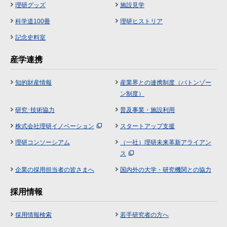
理研グッズ
施設見学
科学道100冊
理研ヒストリア
記念史料室
産学連携
知的財産情報
産業界との連携制度（バトンゾー
ン制度）
研究･技術協力
普及事業・施設利用
株式会社理研イノベーション
スタートアップ支援
理研コンソーシアム
（一社）理研未来革新アライアン
ス
企業の採用担当者の皆さまへ
国内外の大学・研究機関との協力
採用情報
採用情報検索
若手研究者の方へ