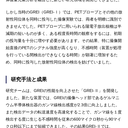
しかし当時のGREI（GREI-Ⅰ）では、PETプローブとその他の放
射性同位体を同時に投与した撮像実験では、両者を明瞭に識別で
きませんでした。PETプローブに用いられる陽電子放出核種は半
減期の短いものが多く、ある程度長時間の観察をするには、初期
の投与量を十分に増やす必要があります。その結果、特に撮像開
始直後のPETのシグナル強度が高くなり、不感時間（装置が処理
を行っている間検出ができなくなる時間）が顕著に増加するた
め、同時に投与した放射性同位体の検出を妨げていました。
研究手法と成果
研究チームは、GREIの性能を向上させた「GREI-Ⅱ」を開発し
ました。新たな装置では、GREIの撮像ヘッド部であるゲルマニ
ウム半導体検出器のガンマ線検出感度が2.3倍に向上しました。
また検出データの転送速度を高速化することで、ガンマ線を１度
検出する度に生じる不感時間を従来の600マイクロ秒から90マイ
クロ秒以下にまで短縮できました。その結果GREI-Ⅱでは、