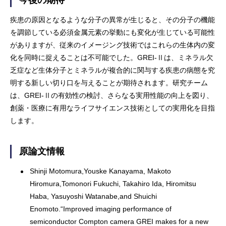
今後の期待
疾患の原因となるような分子の異常が生じると、その分子の機能
を調節している必須金属元素の挙動にも変化が生じている可能性
がありますが、従来のイメージング技術ではこれらの生体内の変
化を同時に捉えることは不可能でした。GREI-Ⅱは、ミネラル欠
乏症など生体分子とミネラルが複合的に関与する疾患の病態を究
明する新しい切り口を与えることが期待されます。研究チーム
は、GREI-Ⅱの有効性の検討、さらなる実用性能の向上を図り、
創薬・医療に有用なライフサイエンス技術としての実用化を目指
します。
原論文情報
Shinji Motomura,
Youske Kanayama, Makoto
Hiromura,
Tomonori Fukuchi, Takahiro Ida, Hiromitsu
Haba, Yasuyoshi Watanabe,
and Shuichi
Enomoto.“Improved imaging performance of
semiconductor Compton camera GREI makes for a new