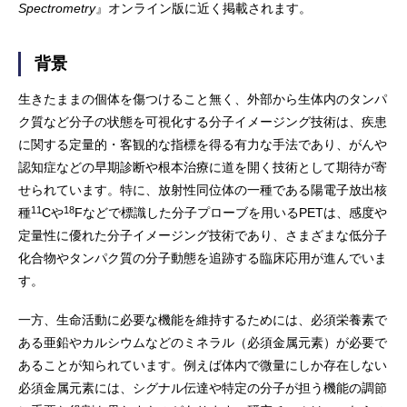
Spectrometry
』オンライン版に近く掲載されます。
背景
生きたままの個体を傷つけること無く、外部から生体内のタンパ
ク質など分子の状態を可視化する分子イメージング技術は、疾患
に関する定量的・客観的な指標を得る有力な手法であり、がんや
認知症などの早期診断や根本治療に道を開く技術として期待が寄
せられています。特に、放射性同位体の一種である陽電子放出核
11
18
種
Cや
Fなどで標識した分子プローブを用いるPETは、感度や
定量性に優れた分子イメージング技術であり、さまざまな低分子
化合物やタンパク質の分子動態を追跡する臨床応用が進んでいま
す。
一方、生命活動に必要な機能を維持するためには、必須栄養素で
ある亜鉛やカルシウムなどのミネラル（必須金属元素）が必要で
あることが知られています。例えば体内で微量にしか存在しない
必須金属元素には、シグナル伝達や特定の分子が担う機能の調節