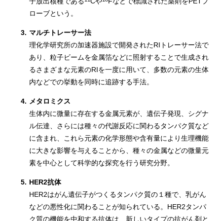
子放出核種である
Cや
Fなどで標識された薬剤をPETプ
ローブという。
3.
マルチトレーサー法
理化学研究所の加速器施設で開発されたRIトレーサー法で
あり、粒子ビームを金属箔などに照射することで生成され
るさまざまな元素のRIを一度に用いて、多数の元素の生体
内などでの挙動を同時に追跡する手法。
4.
メタロミクス
生体内に微量に存在する金属元素が、遺伝子発現、シグナ
ル伝達、さらには種々の代謝反応に関わるタンパク質など
に含まれ、これら元素の化学形態や含有量により生理機能
に大きな影響を与えることから、種々の金属などの微量元
素を中心として科学的な探究を行う研究分野。
5.
HER2抗体
HER2はがん遺伝子がつくるタンパク質の１種で、乳がん
などの悪性化に関わることが知られている。HER2タンパ
ク質の機能を中和する抗体は、新しいタイプの抗がん剤と