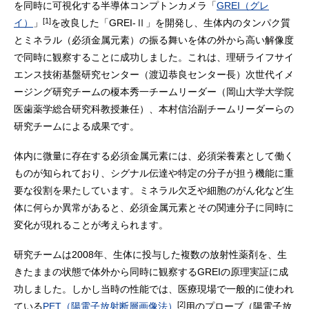
を同時に可視化する半導体コンプトンカメラ「
GREI（グレ
[1]
イ）
」
を改良した「GREI-Ⅱ」を開発し、生体内のタンパク質
とミネラル（必須金属元素）の振る舞いを体の外から高い解像度
で同時に観察することに成功しました。これは、理研ライフサイ
エンス技術基盤研究センター（渡辺恭良センター長）次世代イメ
ージング研究チームの榎本秀一チームリーダー（岡山大学大学院
医歯薬学総合研究科教授兼任）、本村信治副チームリーダーらの
研究チームによる成果です。
体内に微量に存在する必須金属元素には、必須栄養素として働く
ものが知られており、シグナル伝達や特定の分子が担う機能に重
要な役割を果たしています。ミネラル欠乏や細胞のがん化など生
体に何らか異常があると、必須金属元素とその関連分子に同時に
変化が現れることが考えられます。
研究チームは2008年、生体に投与した複数の放射性薬剤を、生
きたままの状態で体外から同時に観察するGREIの原理実証に成
功しました。しかし当時の性能では、医療現場で一般的に使われ
[2]
ている
PET（陽電子放射断層画像法）
用のプローブ（陽電子放