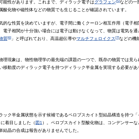
[5]
可能性があります。これまで、ディラック電子は
グラフェン
などの一
属酸化物や磁性体などの物質でも生じることが確認されています。
気的な性質を決めていますが、電子間に働くクーロン相互作用（電子相
、電子相関が十分強い場合には電子は動けなくなって、物質は電気を通
[6]
[7]
物質
」と呼ばれており、高温超伝導や
マルチフェロイクス
などの機
物理現象は、物性物理学の最先端の課題の一つで、既存の物質では見ら
い移動度のディラック電子を持つディラック半金属を実現する必要があ
ラック半金属状態を示す候補であるペロブスカイト型結晶構造を持つ「イリ
」に着目しました（
図1
）。ペロブスカイト型酸化物は、コンデンサーな
単結晶の合成は報告がありませんでした。