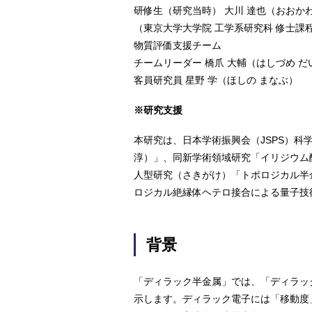
研修生（研究当時） 大川 達也（おおかわ
（東京大学大学院 工学系研究科 修士課
物質評価支援チーム
チームリーダー 橋爪 大輔（はしづめ だ
客員研究員 星野 学（ほしの まなぶ）
※研究支援
本研究は、⽇本学術振興会（JSPS）
淳）」、同新学術領域研究「イリジウム
⼈型研究（さきがけ）「トポロジカル半金
ロジカル絶縁体ヘテロ接合による量⼦技
背景
「ディラック半金属」では、「ディラッ
示します。ディラック電子には「移動度