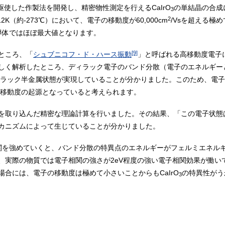
駆使した作製法を開発し、精密物性測定を行えるCaIrO
の単結晶の合成に
3
2
K（約-273℃）において、電子の移動度が60,000cm
/Vsを超える極
導体ではほぼ最大値となります。
[9]
ところ、「
シュブニコフ・ド・ハース振動
」と呼ばれる高移動度電子
しく解析したところ、ディラック電子のバンド分散（電子のエネルギー
ラック半金属状態が実現していることが分かりました。このため、電子
移動度の起源となっていると考えられます。
を取り込んだ精密な理論計算を行いました。その結果、「この電子状態
カニズムによって生じていることが分かりました。
関を強めていくと、バンド分散の特異点のエネルギーがフェルミエネル
、実際の物質では電子相関の強さが2eV程度の強い電子相関効果が働い
合には、電子の移動度は極めて小さいことからもCaIrO
の特異性がう
3