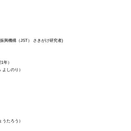
興機構（JST） さきがけ研究者)
程1年）
ら よしのり）
りょうたろう）