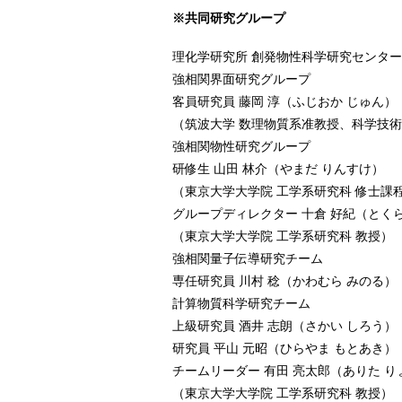
※共同研究グループ
理化学研究所 創発物性科学研究センター
強相関界面研究グループ
客員研究員 藤岡 淳（ふじおか じゅん）
（筑波大学 数理物質系准教授、科学技術振
強相関物性研究グループ
研修生 山田 林介（やまだ りんすけ）
（東京大学大学院 工学系研究科 修士課
グループディレクター 十倉 好紀（とく
（東京大学大学院 工学系研究科 教授）
強相関量子伝導研究チーム
専任研究員 川村 稔（かわむら みのる）
計算物質科学研究チーム
上級研究員 酒井 志朗（さかい しろう）
研究員 平山 元昭（ひらやま もとあき）
チームリーダー 有田 亮太郎（ありた 
（東京大学大学院 工学系研究科 教授）