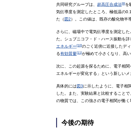
[8]
共同研究グループは、
超高圧合成法
を
気伝導度を測定したところ、極低温の0.12
た（
図2
）。この値は、既存の酸化物半
さらに、磁場中で電気伝導度を測定した
た。シュブニコフ・ド・ハース振動を詳
[10]
エネルギー
のごく近傍に近接したディ
[11]
る
有効質量
が極めて小さくなり、高い
次に、この起源を探るために、電子相関
エネルギーが変化する」という新しいメ
具体的には
図3
に示したように、電子相
した。また、実験結果と比較することで
の物質では、この強さの電子相関が働く場
今後の期待