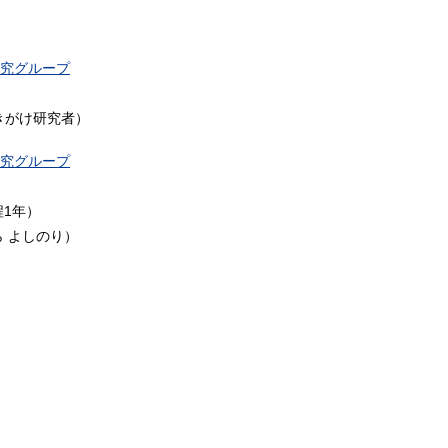
究グループ
さきがけ研究者）
究グループ
程1年）
ら よしのり）