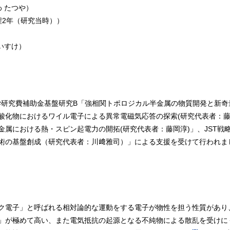
 たつや）
程2年（研究当時））
いすけ）
科学研究費補助⾦基盤研究B「強相関トポロジカル半金属の物質開発と新
酸化物におけるワイル電子による異常電磁気応答の探索(研究代表者：藤岡
属における熱・スピン起電力の開拓(研究代表者：藤岡淳)」、JST戦略
術の基盤創成（研究代表者：川﨑雅司）」による支援を受けて行われま
ク電子」と呼ばれる相対論的な運動をする電子が物性を担う性質があり
」が極めて高い、また電気抵抗の起源となる不純物による散乱を受けに