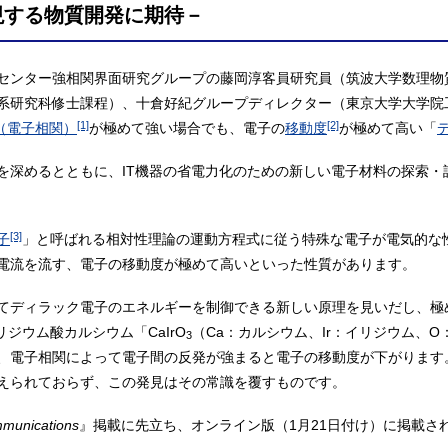
現する物質開発に期待－
センター強相関界面研究グループの藤岡淳客員研究員（筑波大学数理物
系研究科修士課程）、十倉好紀グループディレクター（東京大学大学院
[1]
[2]
（電子相関）
が極めて強い場合でも、電子の
移動度
が極めて高い「
を深めるとともに、IT機器の省電力化のための新しい電子材料の探索・
[3]
子
」と呼ばれる相対性理論の運動方程式に従う特殊な電子が電気的な
電流を流す、電子の移動度が極めて高いといった性質があります。
てディラック電子のエネルギーを制御できる新しい原理を見いだし、極
ジウム酸カルシウム「CaIrO
（Ca：カルシウム、Ir：イリジウム、
3
、電子相関によって電子間の反発が強まると電子の移動度が下がります
えられておらず、この発見はその常識を覆すものです。
munications
』掲載に先立ち、オンライン版（1月21日付け）に掲載さ