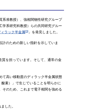
質系准教授）、強相関物性研究グループ
工学系研究科教授）らの共同研究グルー
[3]
ディラック半金属
」を発見しました。
設計のための新しい指針を示していま
性質を担っています。そして、通常の金
めて高い移動度のディラック半金属状態
O：酸素）」で生じていることを明らかに
。そのため、これまで電子相関を強める
れました。