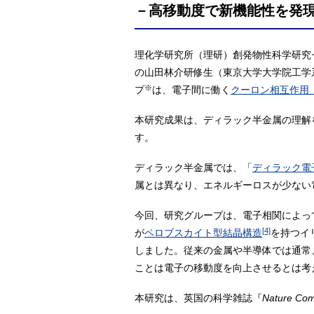
－高移動度で新機能性を発
理化学研究所（理研）創発物性科学研究
の山田林介研修生（東京大学大学院工学
※
プ
は、電子間に働く
クーロン相互作用
本研究成果は、ディラック半金属の理解
す。
ディラック半金属では、「
ディラック電
属とは異なり、エネルギーロスが少ない
今回、研究グループは、電子相関によっ
[4]
が
ペロブスカイト型結晶構造
を持つイリ
しました。従来の金属や半導体では通常
ことは電子の移動度を向上させるとは考
本研究は、英国の科学雑誌『
Nature Com