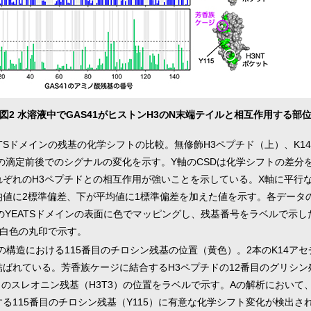
図2 水溶液中でGAS41がヒストンH3のN末端テイルと相互作用する部
EATSドメインの残基の化学シフトの比較。無修飾H3ペプチド（上）、K1
の滴定前後でのシグナルの変化を示す。Y軸のCSDは化学シフトの差分
ぞれのH3ペプチドとの相互作用が強いことを示している。X軸に平行
均値に2標準偏差、下が平均値に1標準偏差を加えた値を示す。各データ
1のYEATSドメインの表面に色でマッピングし、残基番号をラベルで示
は白色の丸印で示す。
表面の構造における115番目のチロシン残基の位置（黄色）。2本のK14ア
ばれている。芳香族ケージに結合するH3ペプチドの12番目のグリシン残基
目のスレオニン残基（H3T3）の位置をラベルで示す。Aの解析において
る115番目のチロシン残基（Y115）に有意な化学シフト変化が検出され