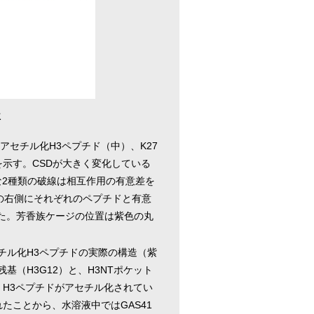
位
4アセチル化H3ペプチド（中）、K27
を示す。CSDが大きく変化している
な2種類の破線は相互作用の有意差を
の右側にそれぞれのペプチドと有意
した。芳香族ケージの位置は紫色の丸
セチル化H3ペプチドの実際の構造（紫
（H3G12）と、H3NTポケット
、H3ペプチドがアセチル化されてい
たことから、水溶液中ではGAS41