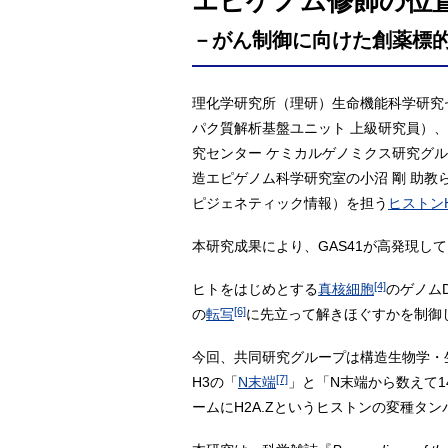
エピゲノム修飾の位
－がん制御に向けた創薬標
理化学研究所（理研）生命機能科学研究セ
パク質解析基盤ユニット 上級研究員）、
究センター ケミカルゲノミクス研究グル
造エピゲノム科学研究室の小沼 剛 助教
ピジェネティック情報）を担う
ヒストン
本研究成果により、GAS41が高発現
[4]
ヒトをはじめとする
真核細胞
のゲノムD
[6]
の
転写
に先立って解きほぐすかを制御
今回、共同研究グループは構造生物学・生
[7]
H3の「
N末端
」と「N末端から数えて1
ームにH2A.Zというヒストンの変種