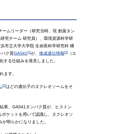
チームリーダー（研究当時、現 創薬タン
成研究チーム 研究員）、環境資源科学研
横浜市立大学大学院 生命医科学研究科 構
[1]
[2]
ンパク質
GAS41
が、
後成遺伝情報
（エ
化する仕組みを発見しました。
されます。
[2]
ム
はどの遺伝子のヌクレオソームをそ
結果、GAS41タンパク質が、ヒストン
るポケットを用いて認識し、ヌクレオソ
みが明らかになりました。