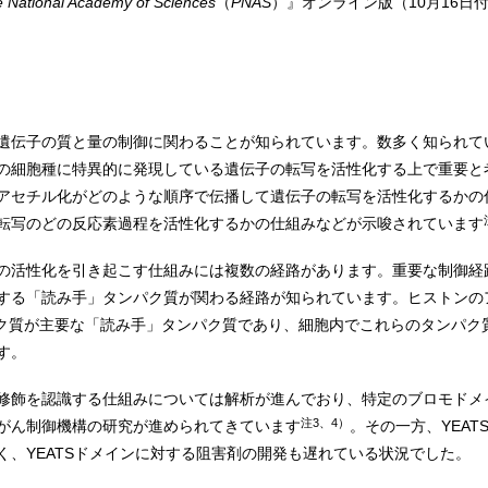
e National Academy of Sciences
（
PNAS
）』オンライン版（10月16日
遺伝子の質と量の制御に関わることが知られています。数多く知られて
の細胞種に特異的に発現している遺伝子の転写を活性化する上で重要と
アセチル化がどのような順序で伝播して遺伝子の転写を活性化するかの
転写のどの反応素過程を活性化するかの仕組みなどが示唆されています
の活性化を引き起こす仕組みには複数の経路があります。重要な制御経
する「読み手」タンパク質が関わる経路が知られています。ヒストンの
ク質が主要な「読み手」タンパク質であり、細胞内でこれらのタンパク
す。
修飾を認識する仕組みについては解析が進んでおり、特定のブロモドメ
注3、4）
がん制御機構の研究が進められてきています
。その一方、YEA
く、YEATSドメインに対する阻害剤の開発も遅れている状況でした。