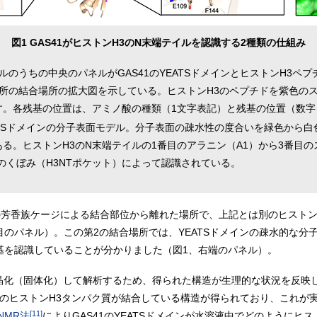
図1 GAS41がヒストンH3のN末端テイルを認識する2種類の仕組み
ルのうちの中央のパネルがGAS41のYEATSドメインとヒストンH3ペ
所の結合場所の拡大図を示している。ヒストンH3のペプチドを紫色のスティ
す。各残基の位置は、アミノ酸の種類（1文字表記）と残基の位置（数字
EATSドメインの分子表面モデル。分子表面の疎水性の度合いを緑色から
る。ヒストンH3のN末端テイルの1番目のアラニン（A1）から3番目の
インのくぼみ（H3NTポケット）によって認識されている。
、この芳香族ケージによる結合部位から離れた場所で、上記とは別のヒスト
目のパネル）。この第2の結合場所では、YEATSドメインの疎水的な分
残基を認識していることが分かりました（図1、右端のパネル）。
晶化（固体化）して解析するため、得られた構造が生理的な状況を反映
二つのヒストンH3タンパク質が結合している構造が得られており、これが
[11]
NMR法
によりGAS41のYEATSドメインが水溶液中でどのようにヒ