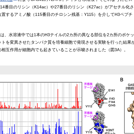
番目のリシン（K14ac）や27番目のリシン（K27ac）がアセチル化さ
位置するアミノ酸（115番目のチロシン残基：Y115）を介してH3ペプ
メインは、水溶液中では1本のH3テイルの2カ所の異なる部位を2カ所のポ
ットを変異させたタンパク質を培養細胞で発現させる実験を行った結果か
との相互作用が細胞内でも起きていることが示唆されました（図3A）。