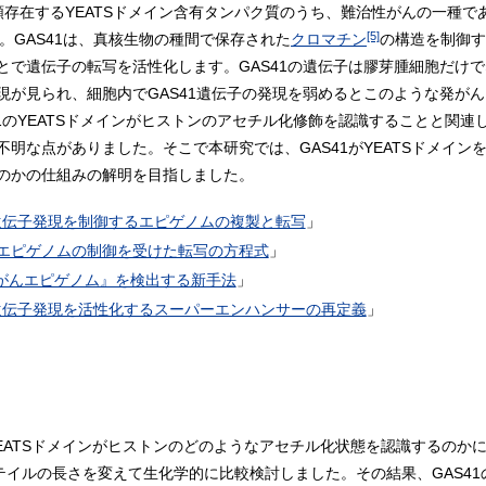
存在するYEATSドメイン含有タンパク質のうち、難治性がんの一種で
[5]
。GAS41は、真核生物の種間で保存された
クロマチン
の構造を制御す
とで遺伝子の転写を活性化します。GAS41の遺伝子は膠芽腫細胞だけ
現が見られ、細胞内でGAS41遺伝子の発現を弱めるとこのような発が
S41のYEATSドメインがヒストンのアセチル化修飾を認識することと関
明な点がありました。そこで本研究では、GAS41がYEATSドメイ
のかの仕組みの解明を目指しました。
遺伝子発現を制御するエピゲノムの複製と転写
」
エピゲノムの制御を受けた転写の方程式
」
がんエピゲノム』を検出する新手法
」
遺伝子発現を活性化するスーパーエンハンサーの再定義
」
YEATSドメインがヒストンのどのようなアセチル化状態を認識するのか
イルの長さを変えて生化学的に比較検討しました。その結果、GAS41の