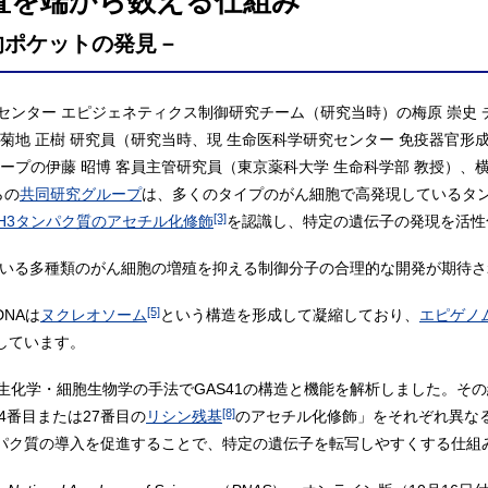
置を端から数える仕組み
的ポケットの発見－
ンター エピジェネティクス制御研究チーム（研究当時）の梅原 崇史 
菊地 正樹 研究員（研究当時、現 生命医科学研究センター 免疫器官形
ープの伊藤 昭博 客員主管研究員（東京薬科大学 生命科学部 教授）、
らの
共同研究グループ
は、多くのタイプのがん細胞で高発現しているタ
[3]
H3タンパク質のアセチル化修飾
を認識し、特定の遺伝子の発現を活性
している多種類のがん細胞の増殖を抑える制御分子の合理的な開発が期待
[5]
NAは
ヌクレオソーム
という構造を形成して凝縮しており、
エピゲノ
しています。
化学・細胞生物学の手法でGAS41の構造と機能を解析しました。その
[8]
4番目または27番目の
リシン残基
のアセチル化修飾」をそれぞれ異な
タンパク質の導入を促進することで、特定の遺伝子を転写しやすくする仕組