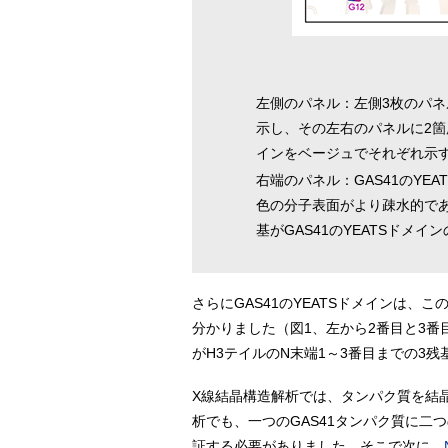
左側のパネル：左側3枚のパネ
示し、その左右のパネルに2箇
インをベージュでそれぞれ示
右端のパネル：GAS41のY
色の分子表面がより疎水的であ
基がGAS41のYEATSドメ
さらにGAS41のYEATSドメインは
分かりました（図1、左から2番目と3番
がH3テイルのN末端1～3番目までの3
X線結晶構造解析では、タンパク質を結
析でも、一つのGAS41タンパク質に
証する必要がありました。そこで次に、