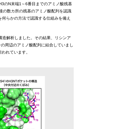
H3のN末端1～6番目までのアミノ酸残基
後の数カ所の残基のアミノ酸配列を認識
カ所を何らかの方法で認識する仕組みを備え
線で構造解析しました。その結果、リシンア
とその周辺のアミノ酸配列に結合していまし
担われています。