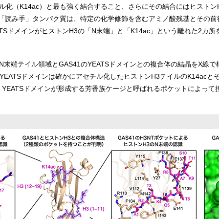
ル化（K14ac）と最も強く結合すること、さらにその結合にはヒストン
「読み手」タンパク質は、特定の化学修飾を含むアミノ酸残基とその前
ATSドメインがヒストンH3の「N末端」と「K14ac」という離れた2
のN末端テイル領域とGAS41のYEATSドメインとの複合体の結晶をX
YEATSドメインは確かにアセチル化したヒストンH3テイルのK14ac
YEATSドメインが形成する芳香族ケージと呼ばれるポケットによって