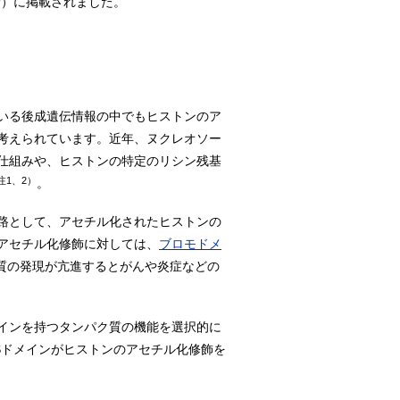
付）に掲載されました。
いる後成遺伝情報の中でもヒストンのア
考えられています。近年、ヌクレオソー
仕組みや、ヒストンの特定のリシン残基
注1、2）
。
路として、アセチル化されたヒストンの
アセチル化修飾に対しては、
ブロモドメ
質の発現が亢進するとがんや炎症などの
インを持つタンパク質の機能を選択的に
TSドメインがヒストンのアセチル化修飾を