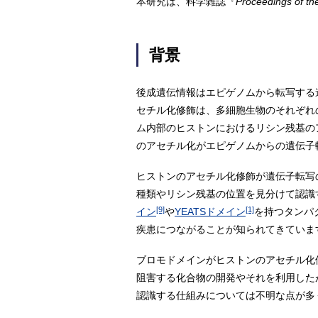
本研究は、科学雑誌『
Proceedings of th
背景
後成遺伝情報はエピゲノムから転写する
セチル化修飾は、多細胞生物のそれぞれ
ム内部のヒストンにおけるリシン残基の
のアセチル化がエピゲノムからの遺伝子
ヒストンのアセチル化修飾が遺伝子転写
種類やリシン残基の位置を見分けて認識
[9]
[1]
イン
や
YEATSドメイン
を持つタンパ
疾患につながることが知られてきていま
ブロモドメインがヒストンのアセチル化
阻害する化合物の開発やそれを利用した
認識する仕組みについては不明な点が多