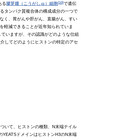
[10]
ある
膠芽腫（こうがしゅ）細胞
で遺伝
るタンパク質複合体の構成成分の一つで
でなく、胃がんや肝がん、直腸がん、すい
んを軽減できることが近年知られていま
連していますが、その認識がどのような仕組
ンを介してどのようにヒストンの特定のアセ
について、ヒストンの種類、N末端テイル
YEATSドメインはヒストンH3のN末端