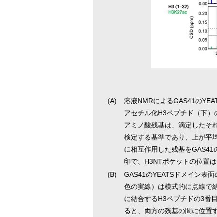
(A)
溶液NMRによるGAS41のY
アセチル化H3ペプチド（下）
アミノ酸残基は、滴定したそれ
検定する基準であり、上が平
に相互作用した残基をGAS4
印で、H3NTポケットの位置
(B)
GAS41のYEATSドメイン
色の実線）は模式的に点線で結
に結合するH3ペプチドの3番
ると、両方の残基の間に位置す