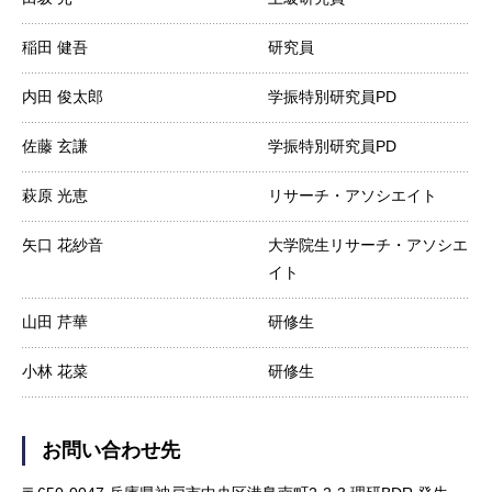
稲田 健吾
研究員
内田 俊太郎
学振特別研究員PD
佐藤 玄謙
学振特別研究員PD
萩原 光恵
リサーチ・アソシエイト
矢口 花紗音
大学院生リサーチ・アソシエ
イト
山田 芹華
研修生
小林 花菜
研修生
お問い合わせ先