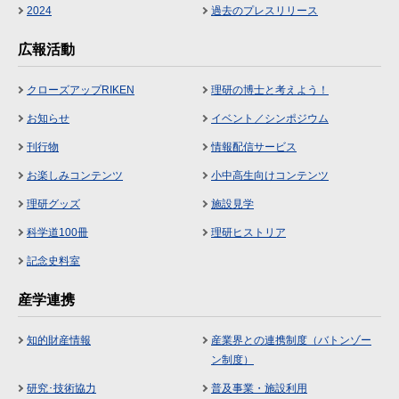
2024
過去のプレスリリース
広報活動
クローズアップRIKEN
理研の博士と考えよう！
お知らせ
イベント／シンポジウム
刊行物
情報配信サービス
お楽しみコンテンツ
小中高生向けコンテンツ
理研グッズ
施設見学
科学道100冊
理研ヒストリア
記念史料室
産学連携
知的財産情報
産業界との連携制度（バトンゾー
ン制度）
研究･技術協力
普及事業・施設利用