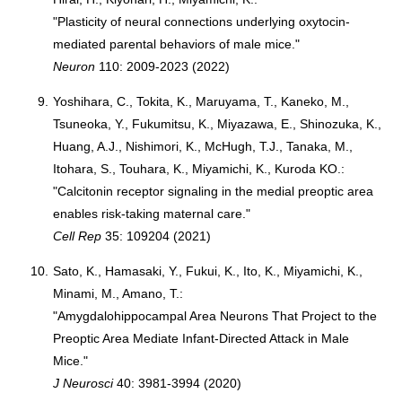
"Plasticity of neural connections underlying oxytocin-
mediated parental behaviors of male mice."
Neuron
110: 2009-2023 (2022)
9.
Yoshihara, C., Tokita, K., Maruyama, T., Kaneko, M.,
Tsuneoka, Y., Fukumitsu, K., Miyazawa, E., Shinozuka, K.,
Huang, A.J., Nishimori, K., McHugh, T.J., Tanaka, M.,
Itohara, S., Touhara, K., Miyamichi, K., Kuroda KO.:
"Calcitonin receptor signaling in the medial preoptic area
enables risk-taking maternal care."
Cell Rep
35: 109204 (2021)
10.
Sato, K., Hamasaki, Y., Fukui, K., Ito, K., Miyamichi, K.,
Minami, M., Amano, T.:
"Amygdalohippocampal Area Neurons That Project to the
Preoptic Area Mediate Infant-Directed Attack in Male
Mice."
J Neurosci
40: 3981-3994 (2020)