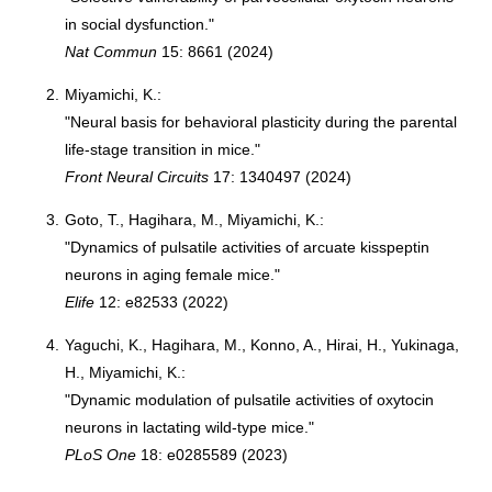
in social dysfunction."
Nat Commun
15: 8661 (2024)
2.
Miyamichi, K.:
"Neural basis for behavioral plasticity during the parental
life-stage transition in mice."
Front Neural Circuits
17: 1340497 (2024)
3.
Goto, T., Hagihara, M., Miyamichi, K.:
"Dynamics of pulsatile activities of arcuate kisspeptin
neurons in aging female mice."
Elife
12: e82533 (2022)
4.
Yaguchi, K., Hagihara, M., Konno, A., Hirai, H., Yukinaga,
H., Miyamichi, K.:
"Dynamic modulation of pulsatile activities of oxytocin
neurons in lactating wild-type mice."
PLoS One
18: e0285589 (2023)