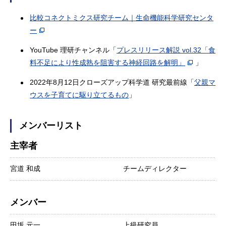
比較コネクトミクス研究チーム｜生命機能科学研究センタ
ー
YouTube 理研チャンネル「
プレスリリース解説 vol.32「食
料不足により性成熟を阻害する神経回路を解明」
」
2022年8月12日クローズアップ科学道 研究最前線「
父親マ
ウスを子育てに駆り立てるもの
」
メンバーリスト
主宰者
宮道 和成
チームディレクター
メンバー
田坂 元一
上級研究員