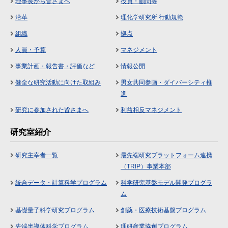
理事長から皆さまへ
役員・顧問等
沿革
理化学研究所 行動規範
組織
拠点
人員・予算
マネジメント
事業計画・報告書・評価など
情報公開
健全な研究活動に向けた取組み
男女共同参画・ダイバーシティ推
進
研究に参加された皆さまへ
利益相反マネジメント
研究室紹介
研究主宰者一覧
最先端研究プラットフォーム連携
（TRIP）事業本部
統合データ・計算科学プログラム
科学研究基盤モデル開発プログラ
ム
基礎量子科学研究プログラム
創薬・医療技術基盤プログラム
先端半導体科学プログラム
理研産業協創プログラム