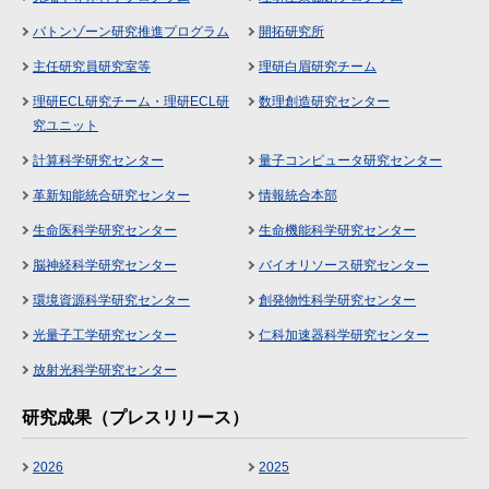
バトンゾーン研究推進プログラム
開拓研究所
主任研究員研究室等
理研白眉研究チーム
理研ECL研究チーム・理研ECL研
数理創造研究センター
究ユニット
計算科学研究センター
量子コンピュータ研究センター
革新知能統合研究センター
情報統合本部
生命医科学研究センター
生命機能科学研究センター
脳神経科学研究センター
バイオリソース研究センター
環境資源科学研究センター
創発物性科学研究センター
光量子工学研究センター
仁科加速器科学研究センター
放射光科学研究センター
研究成果（プレスリリース）
2026
2025