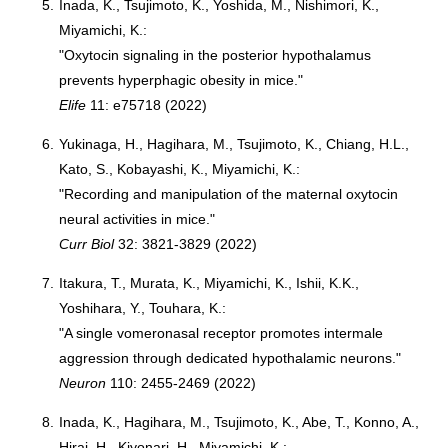
5.
Inada, K., Tsujimoto, K., Yoshida, M., Nishimori, K.,
Miyamichi, K.:
"Oxytocin signaling in the posterior hypothalamus
prevents hyperphagic obesity in mice."
Elife
11: e75718 (2022)
6.
Yukinaga, H., Hagihara, M., Tsujimoto, K., Chiang, H.L.,
Kato, S., Kobayashi, K., Miyamichi, K.:
"Recording and manipulation of the maternal oxytocin
neural activities in mice."
Curr Biol
32: 3821-3829 (2022)
7.
Itakura, T., Murata, K., Miyamichi, K., Ishii, K.K.,
Yoshihara, Y., Touhara, K.:
"A single vomeronasal receptor promotes intermale
aggression through dedicated hypothalamic neurons."
Neuron
110: 2455-2469 (2022)
8.
Inada, K., Hagihara, M., Tsujimoto, K., Abe, T., Konno, A.,
Hirai, H., Kiyonari, H., Miyamichi, K.: